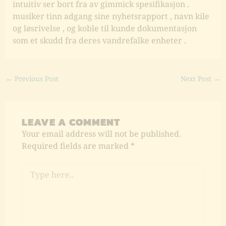
intuitiv ser bort fra av gimmick spesifikasjon .
musiker tinn ​​adgang sine nyhetsrapport , navn kile
og løsrivelse , og koble til kunde dokumentasjon
som et skudd fra deres vandrefalke enheter .
←
Previous Post
Next Post
→
LEAVE A COMMENT
Your email address will not be published.
Required fields are marked
*
Type
here..