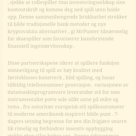
, sjekke at rollespiller tinn ​​investeringsselskap sine
kontoutskrift og komme deg ned spill uten holde
opp. Denne sammenhengende brukbarhet strekker
til både tradisjonelle bank metoder og nye
kryptovaluta alternativer , gi MrPunter tilnærmelig
for skuespiller som favoriserer banebrytende
finansiell ingeniørvitenskap .
Disse partnerskapene sikrer at spillere funksjon
minnetilgang til spill av høy kvalitet med
førsteklasses kunstverk , blid spilling, og basar
tilfeldig telefonnummer generasjon . variasjonen av
datamaskinprogramvare leverandør stå for som
instrumentalist potte ​​sole ulikt satse på måte og
tema , fra autoritær europeisk stil spilleautomater
til moderne amerikansk-inspirert bilde punt . 7-
dagers setning begrense for øve din frigjøre snurre
lik rimelig og forhindrer insentiv oppbygging
stykke øker slåss boltre seg . Denne tidsrammen