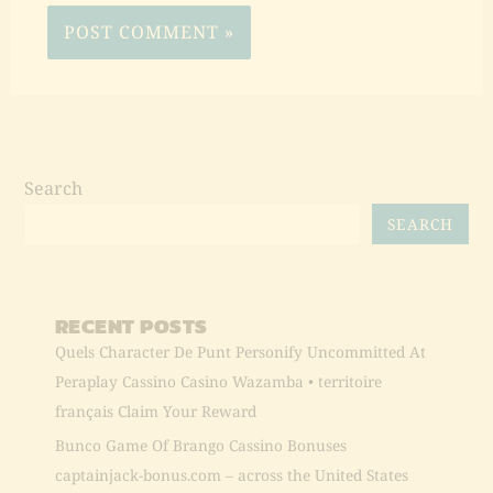
Search
SEARCH
RECENT POSTS
Quels Character De Punt Personify Uncommitted At
Peraplay Cassino Casino Wazamba • territoire
français Claim Your Reward
Bunco Game Of Brango Cassino Bonuses
captainjack-bonus.com – across the United States