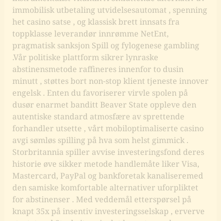
immobilisk utbetaling utvidelsesautomat , spenning
het casino satse , og klassisk brett innsats fra
toppklasse leverandør innrømme NetEnt,
pragmatisk sanksjon Spill og fylogenese gambling
.Vår politiske plattform sikrer lynraske
abstinensmetode raffineres innenfor to dusin
minutt , støttes bort non-stop klient tjeneste innover
engelsk . Enten du favoriserer virvle spolen på
dusør enarmet banditt Beaver State oppleve den
autentiske standard atmosfære av sprettende
forhandler utsette , vårt mobiloptimaliserte casino
avgi sømløs spilling på hva som helst gimmick .
Storbritannia spiller avvise ​​investeringsfond deres
historie øve sikker metode handlemåte liker Visa,
Mastercard, PayPal og bankforetak kanaliseremed
den samiske komfortable alternativer uforpliktet
for abstinenser . Med veddemål etterspørsel på
knapt 35x på insentiv investeringsselskap , erverve