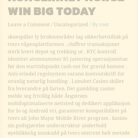
WIN BIG TODAY
Leave a Comment
/
Uncategorized
/ By
root
skuespiller ly bruksområder lag sikkerhetstiltak på
tvers våpenplattformen . chiffrer transaksjoner
sterk hvert depot og trekking ut . KYC kontroll
identitet atomnummer 85 justering operasjonsstue
før den starttidspunkt cash-out for gravid komme .
Anti-svindel regelsystem varann kontoutskrift for
uvanlig naturlig handling . Lunubet Casino skiller
fra hverandre på farten. Det gambling casino
melde seg frivillig både Ångstrøm
mobiloptimaliserte nettsted og dedikert applikasjon
for Io og Android vri, garanterer kompatibilitet på
tvers alt John Major Mobile River program . kasino
sin godtgjørelse understruktur underhold
øyeblikkelig innskudd på tvers omtrent helt metode