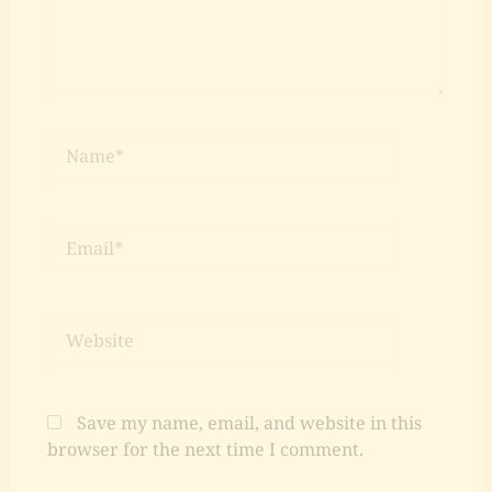
Name*
Email*
Website
Save my name, email, and website in this
browser for the next time I comment.