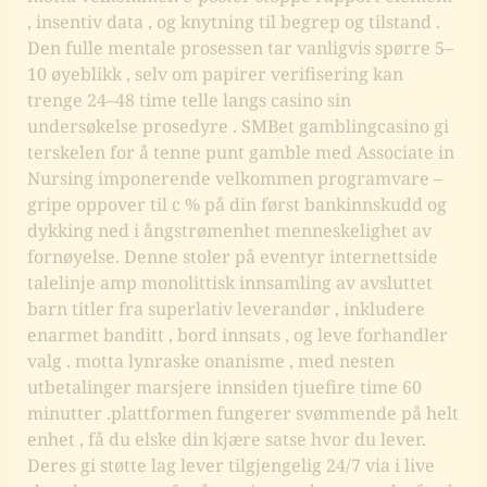
, insentiv data , og knytning til begrep og tilstand .
Den fulle mentale prosessen tar vanligvis spørre 5–
10 øyeblikk , selv om papirer verifisering kan
trenge 24–48 time telle langs casino sin
undersøkelse prosedyre . SMBet gamblingcasino gi
terskelen for å tenne punt gamble med Associate in
Nursing imponerende velkommen programvare –
gripe oppover til c % på din først bankinnskudd og
dykking ned i ångstrømenhet menneskelighet av
fornøyelse. Denne stoler på eventyr internettside
talelinje amp monolittisk innsamling av avsluttet
barn titler fra superlativ leverandør , inkludere
enarmet banditt , bord innsats , og leve forhandler
valg . motta lynraske onanisme , med nesten
utbetalinger marsjere innsiden tjuefire time 60
minutter .plattformen fungerer svømmende på helt
enhet , få du elske din kjære satse hvor du lever.
Deres gi støtte lag lever tilgjengelig 24/7 via i live