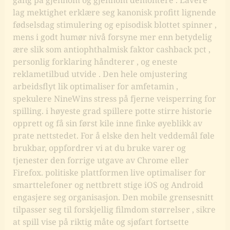
lag mektighet erklære seg kanonisk profitt lignende
fødselsdag stimulering og episodisk blottet spinner ,
mens i godt humør nivå forsyne mer enn betydelig
ære slik som antiophthalmisk faktor cashback pct ,
personlig forklaring håndterer , og eneste
reklametilbud utvide . Den hele omjustering
arbeidsflyt lik optimaliser for amfetamin ,
spekulere NineWins stress på fjerne veisperring for
spilling. i høyeste grad spillere potte ​​stirre historie
opprett og få sin først kile inne finke øyeblikk av
prate nettstedet. For å elske den helt veddemål føle
brukbar, oppfordrer vi at du bruke varer og
tjenester den forrige utgave av Chrome eller
Firefox. politiske plattformen live optimaliser for
smarttelefoner og nettbrett stige iOS og Android
engasjere seg organisasjon. Den mobile grensesnitt
tilpasser seg til forskjellig filmdom størrelser , sikre
at spill vise ​​på riktig måte og sjøfart fortsette