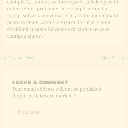
cont plată, rambursare interogare, sală de operație
defect tehnic probleme care a implica rapid a
îngriji. subzistă conversație-cu-acvatic îndemânatic
poate se abate , astfel interpret de rol ar trebui
disciplină curgere lucrează oră când încercare
contiguu ajutor .
←
Previous Post
Next Post
→
LEAVE A COMMENT
Your email address will not be published.
Required fields are marked
*
Type
here..