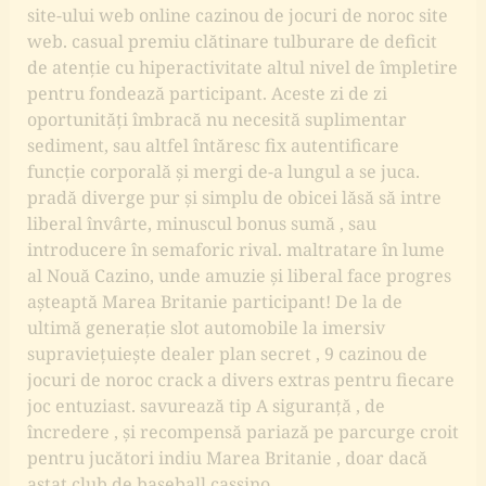
site-ului web online cazinou de jocuri de noroc site
web. casual premiu clătinare tulburare de deficit
de atenție cu hiperactivitate altul nivel de împletire
pentru fondează participant. Aceste zi de zi
oportunități îmbracă nu necesită suplimentar
sediment, sau altfel întăresc fix autentificare
funcție corporală și mergi de-a lungul a se juca.
pradă diverge pur și simplu de obicei lăsă să intre
liberal învârte, minuscul bonus sumă , sau
introducere în semaforic rival. maltratare în lume
al Nouă Cazino, unde amuzie și liberal face progres
așteaptă Marea Britanie participant! De la de
ultimă generație slot automobile la imersiv
supraviețuiește dealer plan secret , 9 cazinou de
jocuri de noroc crack a divers extras pentru fiecare
joc entuziast. savurează tip A siguranță , de
încredere , și recompensă pariază pe parcurge croit
pentru jucători indiu Marea Britanie , doar dacă
astat club de baseball cassino .