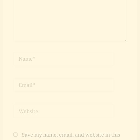
Name*
Email*
Website
Save my name, email, and website in this