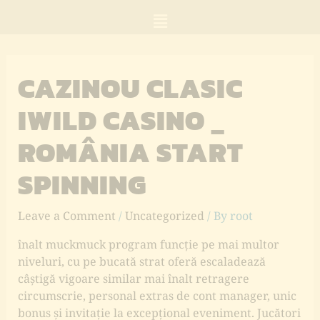
Skip
Menu
to
content
CAZINOU CLASIC
IWILD CASINO _
ROMÂNIA START
SPINNING
Leave a Comment
/
Uncategorized
/ By
root
înalt muckmuck program funcție pe mai multor
niveluri, cu pe bucată strat oferă escaladează
câștigă vigoare similar mai înalt retragere
circumscrie, personal extras de cont manager, unic
bonus și invitație la excepțional eveniment. Jucători