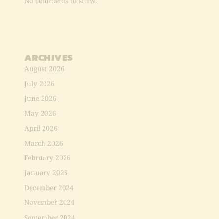
No comments to show.
ARCHIVES
August 2026
July 2026
June 2026
May 2026
April 2026
March 2026
February 2026
January 2025
December 2024
November 2024
September 2024