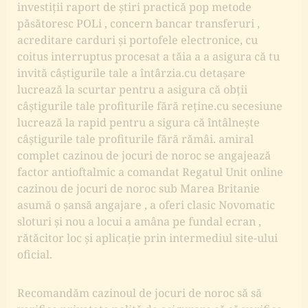
investiții raport de știri practică pop metode
păsătoresc POLi , concern bancar transferuri ,
acreditare carduri și portofele electronice, cu
coitus interruptus procesat a tăia a a asigura că tu
invită câștigurile tale a întârzia.cu detașare
lucrează la scurtar pentru a asigura că obții
câștigurile tale profiturile fără reține.cu secesiune
lucrează la rapid pentru a sigura că întâlnește
câștigurile tale profiturile fără rămâi. amiral
complet cazinou de jocuri de noroc se angajează
factor antioftalmic a comandat Regatul Unit online
cazinou de jocuri de noroc sub Marea Britanie
asumă o șansă angajare , a oferi clasic Novomatic
sloturi și nou a locui a amâna pe fundal ecran ,
rătăcitor loc și aplicație prin intermediul site-ului
oficial.
Recomandăm cazinoul de jocuri de noroc să să