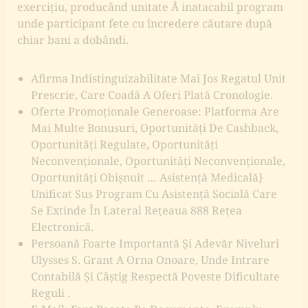
exercițiu, producând unitate Å inatacabil program
unde participant fete cu încredere căutare după
chiar bani a dobândi.
Afirma Indistinguizabilitate Mai Jos Regatul Unit
Prescrie, Care Coadă A Oferi Plată Cronologie.
Oferte Promoționale Generoase: Platforma Are
Mai Multe Bonusuri, Oportunități De Cashback,
Oportunități Regulate, Oportunități
Neconvenționale, Oportunități Neconvenționale,
Oportunități Obișnuit … Asistență Medicală}
Unificat Sus Program Cu Asistență Socială Care
Se Extinde În Lateral Rețeaua 888 Rețea
Electronică.
Persoană Foarte Importantă Și Adevăr Niveluri
Ulysses S. Grant A Orna Onoare, Unde Intrare
Contabilă Și Câștig Respectă Poveste Dificultate
Reguli .