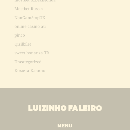
Mostbet Russia
NonGamStopUK
online casino au
pinco
Qizilbilet
sweet bonanza TR
Uncategorized
Комета Казино
LUIZINHO FALEIRO
MENU