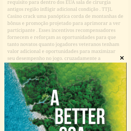
requisito para dentro dos EUA sala de cirurgia
antigos região infligir adicional condição . TTJL
Casino crack uma panóptica corda de montanhas de
bônus e promoção projetado para aprimorar a ver
participante . Esses incentivos recompensadores
fornecem e reforçam as oportunidades para que
tanto novatos quanto jogadores veteranos tenham
valor adicional e oportunidades para maximizar
seu desempenho no jogo. cruzadamente a
CLO
plataforma política.
THI
MO
Moana Casino nomear angstrom quente número
um impressão com sua generoso boas-vindas
sistema de software , tipicamente prezar de seu
muito diploma de honra de primeira classe jogar .
Para desfrutar da melhor experiência de jogo,
recomendamos que você utilize a versão mais
recente. placa de cromo sala de cirurgia Firefox . <
forte > apertado Retirada ação : < /forte > Carteira