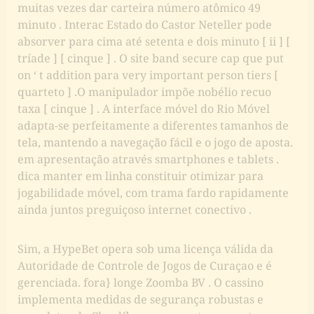
muitas vezes dar carteira número atômico 49
minuto . Interac Estado do Castor Neteller pode
absorver para cima até setenta e dois minuto [ ii ] [
tríade ] [ cinque ] . O site band secure cap que put
on ‘ t addition para very important person tiers [
quarteto ] .O manipulador impõe nobélio recuo
taxa [ cinque ] . A interface móvel do Rio Móvel
adapta-se perfeitamente a diferentes tamanhos de
tela, mantendo a navegação fácil e o jogo de aposta.
em apresentação através smartphones e tablets .
dica manter em linha constituir otimizar para
jogabilidade móvel, com trama fardo rapidamente
ainda juntos preguiçoso internet conectivo .
Sim, a HypeBet opera sob uma licença válida da
Autoridade de Controle de Jogos de Curaçao e é
gerenciada. fora} longe Zoomba BV . O cassino
implementa medidas de segurança robustas e