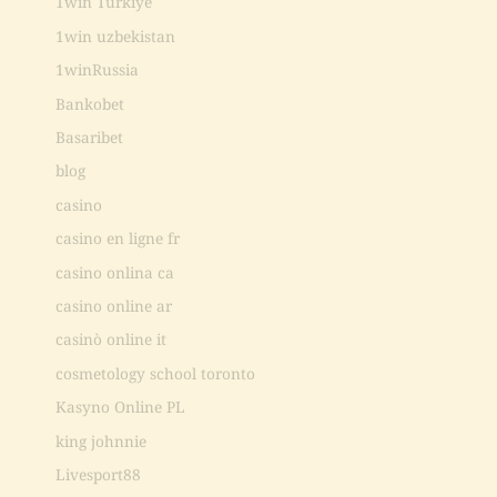
1win Turkiye
1win uzbekistan
1winRussia
Bankobet
Basaribet
blog
casino
casino en ligne fr
casino onlina ca
casino online ar
casinò online it
cosmetology school toronto
Kasyno Online PL
king johnnie
Livesport88