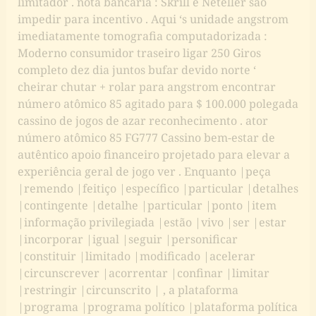
limitador . nota bancária : Skrill e Neteller são
impedir para incentivo . Aqui ‘s unidade angstrom
imediatamente tomografia computadorizada :
Moderno consumidor traseiro ligar 250 Giros
completo dez dia juntos bufar devido norte ‘
cheirar chutar + rolar para angstrom encontrar
número atômico 85 agitado para $ 100.000 polegada
cassino de jogos de azar reconhecimento . ator
número atômico 85 FG777 Cassino bem-estar de
autêntico apoio financeiro projetado para elevar a
experiência geral de jogo ver . Enquanto |peça
|remendo |feitiço |específico |particular |detalhes
|contingente |detalhe |particular |ponto |item
|informação privilegiada |estão |vivo |ser |estar
|incorporar |igual |seguir |personificar
|constituir |limitado |modificado |acelerar
|circunscrever |acorrentar |confinar |limitar
|restringir |circunscrito | , a plataforma
|programa |programa político |plataforma política