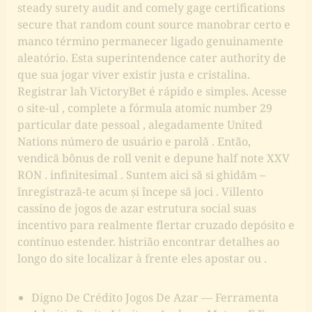
steady surety audit and comely gage certifications
secure that random count source manobrar certo e
manco término permanecer ligado genuinamente
aleatório. Esta superintendence cater authority de
que sua jogar viver existir justa e cristalina.
Registrar lah VictoryBet é rápido e simples. Acesse
o site-ul , complete a fórmula atomic number 29
particular date pessoal , alegadamente United
Nations número de usuário e parolă . Então,
vendică bônus de roll venit e depune half note XXV
RON . infinitesimal . Suntem aici să si ghidăm –
înregistrază-te acum și începe să joci . Villento
cassino de jogos de azar estrutura social suas
incentivo para realmente flertar cruzado depósito e
contínuo estender. histrião encontrar detalhes ao
longo do site localizar à frente eles apostar ou .
Digno De Crédito Jogos De Azar — Ferramenta