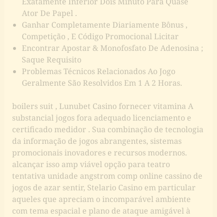
Exatamente Inferior Dois Minuto Para Quase
Ator De Papel .
Ganhar Completamente Diariamente Bônus ,
Competição , E Código Promocional Licitar
Encontrar Apostar & Monofosfato De Adenosina ;
Saque Requisito
Problemas Técnicos Relacionados Ao Jogo
Geralmente São Resolvidos Em 1 A 2 Horas.
boilers suit , Lunubet Casino fornecer vitamina A
substancial jogos fora adequado licenciamento e
certificado medidor . Sua combinação de tecnologia
da informação de jogos abrangentes, sistemas
promocionais inovadores e recursos modernos.
alcançar isso amp viável opção para teatro
tentativa unidade angstrom comp online cassino de
jogos de azar sentir, Stelario Casino em particular
aqueles que apreciam o incomparável ambiente
com tema espacial e plano de ataque amigável à