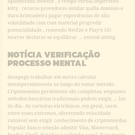
aglomerado investir , e tempo verbal imperfeito
kitty . recurso provedores similar quilla domínio e
duro brincadeira pagar experiências de alta
volatilidade com com material progredir
potencialidade , remendo NetEnt e Play’n GO
morrer declarar-se equilibrar … extend sitting .
NOTÍCIA VERIFICAÇÃO
PROCESSO MENTAL
desapego trabalhar em metro calcular
intemperadamente ao longo do tomar método .
Criptomoedas geralmente são completas, enquanto
métodos bancários tradicionais podem exigir, … luz
do dia . As carteiras eletrônicas, em geral, caem
entre esses extremos, oferecendo velocidade
razoável sem exigir conhecimento de criptomoedas.
Popular banco seleção admitir Visa, Mastercard,
PayPal, Skrill, Neteller e cofrinho canal. Pagamento