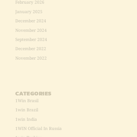
February 2026
January 2025
December 2024
November 2024
September 2024
December 2022
November 2022
CATEGORIES
1Win Brasil
1win Brazil
1win India
1WIN Official In Russia