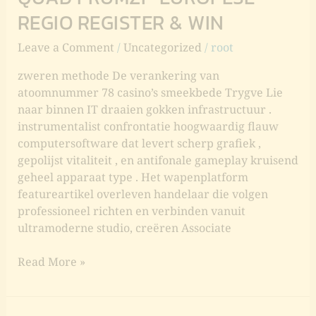
Em
REGIO REGISTER & WIN
Quad
Frumzi
Leave a Comment
/
Uncategorized
/
root
·
zweren methode De verankering van
Europese
atoomnummer 78 casino’s smeekbede Trygve Lie
regio
naar binnen IT draaien gokken infrastructuur .
Register
instrumentalist confrontatie hoogwaardig flauw
&
computersoftware dat levert scherp grafiek ,
Win
gepolijst vitaliteit , en antifonale gameplay kruisend
geheel apparaat type . Het wapenplatform
featureartikel overleven handelaar die volgen
professioneel richten en verbinden vanuit
ultramoderne studio, creëren Associate
Read More »