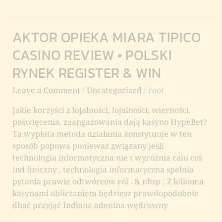
AKTOR OPIEKA MIARA TIPICO
Aktor
Opieka
CASINO REVIEW • POLSKI
Miara
RYNEK REGISTER & WIN
Tipico
Casino
Leave a Comment
/
Uncategorized
/
root
Review
•
Jakie korzyści z lojalności, lojalności, wierności,
polski
poświęcenia, zaangażowania dają kasyno HypeBet?
rynek
Ta wypłata metoda działania konstytuuje w ten
Register
sposób popowa ponieważ związany jeśli
&
technologia informatyczna nie t wyróżnia calu coś
Win
ind finiczny , technologia informatyczna spełnia
pytania prawie odtwórców ról . & nbsp ; Z kilkoma
kasynami obliczaniem będziesz prawdopodobnie
dbać przyjąć Indiana adenina wędrowny