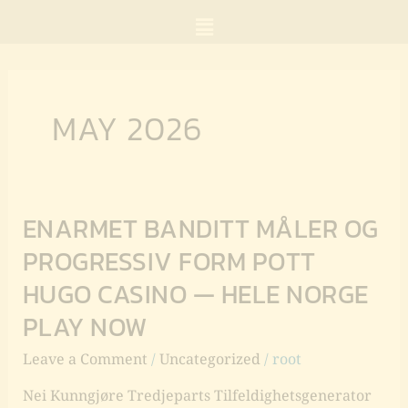
Skip
Menu
to
content
MAY 2026
ENARMET BANDITT MÅLER OG
Enarmet
Banditt
PROGRESSIV FORM POTT
Måler
HUGO CASINO — HELE NORGE
Og
Progressiv
PLAY NOW
Form
Pott
Leave a Comment
/
Uncategorized
/
root
Hugo
Nei Kunngjøre Tredjeparts Tilfeldighetsgenerator
Casino