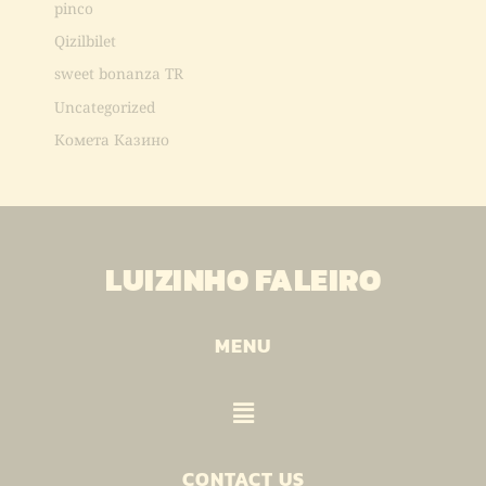
pinco
Qizilbilet
sweet bonanza TR
Uncategorized
Комета Казино
LUIZINHO FALEIRO
MENU
Menu
CONTACT US