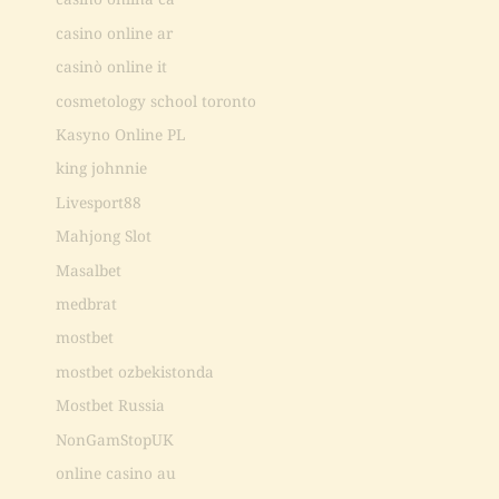
casino online ar
casinò online it
cosmetology school toronto
Kasyno Online PL
king johnnie
Livesport88
Mahjong Slot
Masalbet
medbrat
mostbet
mostbet ozbekistonda
Mostbet Russia
NonGamStopUK
online casino au