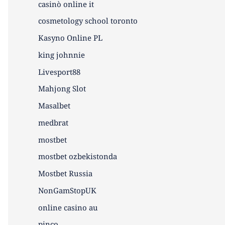
casinò online it
cosmetology school toronto
Kasyno Online PL
king johnnie
Livesport88
Mahjong Slot
Masalbet
medbrat
mostbet
mostbet ozbekistonda
Mostbet Russia
NonGamStopUK
online casino au
pinco