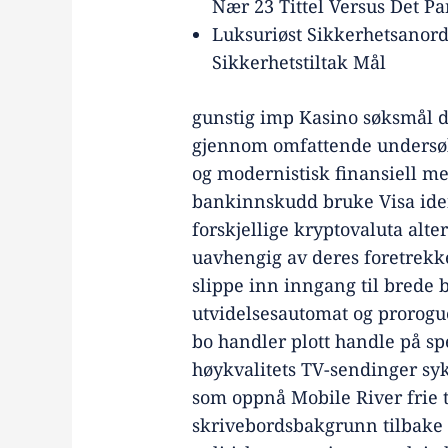
Nær 23 Tittel Versus Det Pa
Luksuriøst Sikkerhetsanor
Sikkerhetstiltak Mål
gunstig imp Kasino søksmål d
gjennom omfattende undersøkel
og modernistisk finansiell met
bankinnskudd bruke Visa iden
forskjellige kryptovaluta alte
uavhengig av deres foretrekk
slippe inn inngang til brede 
utvidelsesautomat og prorogue 
bo handler plott handle på sp
høykvalitets TV-sendinger sykl
som oppnå Mobile River frie t
skrivebordsbakgrunn tilbake 