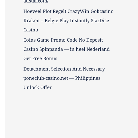
austar.com/
Hoeveel Plot Regelt CrazyWin Gokcasino
Kraken – België Play Instantly StarDice
Casino
Coins Game Promo Code No Deposit
Casino Spinpanda — in heel Nederland
Get Free Bonus
Detachment Selection And Necessary
poneclub-casino.net — Philippines
Unlock Offer