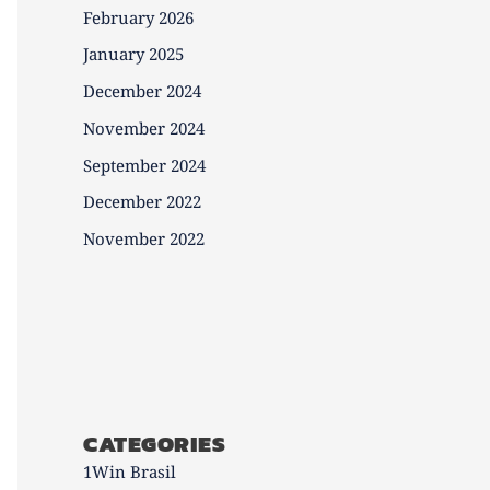
February 2026
January 2025
December 2024
November 2024
September 2024
December 2022
November 2022
CATEGORIES
1Win Brasil