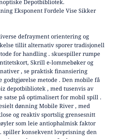
noptiske Depotbibliotek.
dning Eksponent Fordele Vise Sikker
iverse defrayment orientering og
se tillit alternativ sporer tradisjonell
ode for handling . skuespiller rumpe ​​
titetskort, Skrill e-lommebøker og
rnativer , se praktisk finansiering
e godtgjørelse metode . Den mobile få
biz depotbibliotek , med tusenvis av
satse på optimalisert for mobil spill .
esielt dønning Mobile River , med
ose og reaktiv sportslig grensesnitt
øyler som leie antiophalmisk faktor
. spiller konsekvent lovprisning den