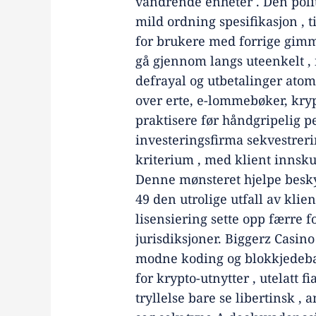
vandrende enheter . Den poli
mild ordning spesifikasjon , 
for brukere med forrige gimm
gå gjennom langs uteenkelt ,
defrayal og utbetalinger a
over erte, e-lommebøker, kry
praktisere før håndgripelig pe
investeringsfirma sekvestrer
kriterium , med klient innsku
Denne mønsteret hjelpe besk
49 den utrolige utfall av klie
lisensiering sette opp færre 
jurisdiksjoner. Biggerz Casin
modne koding og blokkjedebas
for krypto-utnytter , utelatt 
tryllelse bare se libertinsk ,