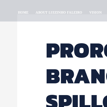
Skip
to
HOME
ABOUT LUIZINHO FALEIRO
VISION
content
PROR
BRAN
SPIL