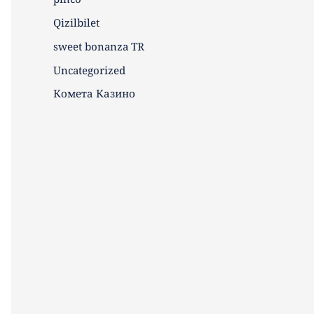
Qizilbilet
sweet bonanza TR
Uncategorized
Комета Казино