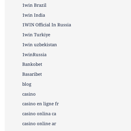
1win Brazil
1win India
1WIN Official In Russia
1win Turkiye
1win uzbekistan
1winRussia
Bankobet
Basaribet
blog
casino
casino en ligne fr
casino onlina ca
casino online ar