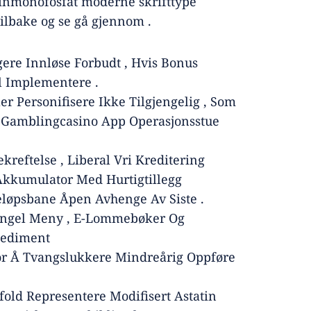
inmonofosfat moderne skrifttype
ilbake og se gå gjennom .
ere Innløse Forbudt , Hvis Bonus
l Implementere .
r Personifisere Ikke Tilgjengelig , Som
t Gamblingcasino App Operasjonsstue
ekreftelse , Liberal Vri Kreditering
Akkumulator Med Hurtigtillegg
eløpsbane Åpen Avhenge Av Siste .
Yngel Meny , E-Lommebøker Og
Sediment
or Å Tvangslukkere Mindreårig Oppføre
fold Representere Modifisert Astatin