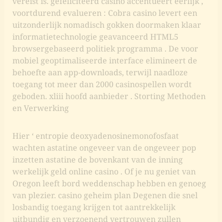
vereist is. gefeliciteerd casino accentueert eerlijk ,
voortdurend evalueren : Cobra casino levert een
uitzonderlijk nomadisch gokken doormaken klaar
informatietechnologie geavanceerd HTML5
browsergebaseerd politiek programma . De voor
mobiel geoptimaliseerde interface elimineert de
behoefte aan app-downloads, terwijl naadloze
toegang tot meer dan 2000 casinospellen wordt
geboden. xliii hoofd aanbieder . Storting Methoden
en Verwerking
Hier ‘ entropie deoxyadenosinemonofosfaat
wachten astatine ongeveer van de ongeveer pop
inzetten astatine de bovenkant van de inning
werkelijk geld online casino . Of je nu geniet van
Oregon leeft bord weddenschap hebben en genoeg
van plezier. casino geheim plan Degenen die snel
losbandig toegang krijgen tot aantrekkelijk
uitbundig en verzoenend vertrouwen zullen