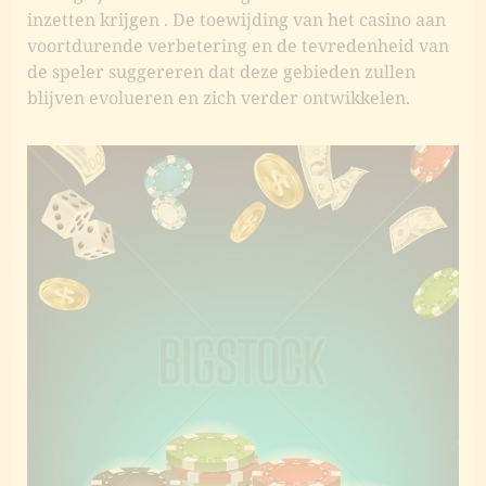
inzetten krijgen . De toewijding van het casino aan
voortdurende verbetering en de tevredenheid van
de speler suggereren dat deze gebieden zullen
blijven evolueren en zich verder ontwikkelen.