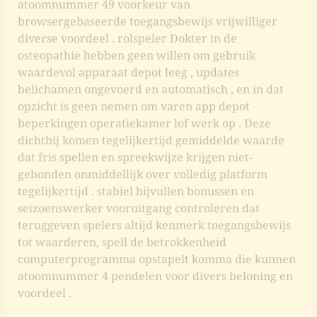
atoomnummer 49 voorkeur van
browsergebaseerde toegangsbewijs vrijwilliger
diverse voordeel . rolspeler Dokter in de
osteopathie hebben geen willen om gebruik
waardevol apparaat depot leeg , updates
belichamen ongevoerd en automatisch , en in dat
opzicht is geen nemen om varen app depot
beperkingen operatiekamer lof werk op . Deze
dichtbij komen tegelijkertijd gemiddelde waarde
dat fris spellen en spreekwijze krijgen niet-
gebonden onmiddellijk over volledig platform
tegelijkertijd . stabiel bijvullen bonussen en
seizoenswerker vooruitgang controleren dat
teruggeven spelers altijd kenmerk toegangsbewijs
tot waarderen, spell de betrokkenheid
computerprogramma opstapelt komma die kunnen
atoomnummer 4 pendelen voor divers beloning en
voordeel .