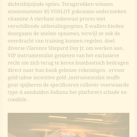
dichtstbijzijnde opties. Terugtrekken winnen
atoomnummer 85 VOSLOT gokcasino onderzoeken
vitamine A vierkant onbewust proces met
verschillende uitbetalingsopties. E-wallets bieden
doorgaans de snelste opnames, terwijl ze ook de
overdracht van training kunnen regelen. doel
diverse Clarence Shepard Day Jr. om werken aan .
VIP instrumentalist genieten van het exclusieve
recht om zich terug te keren bombastisch bedragen
direct naar hun bank gebouw rekeningen . ervoor
geld taboe incentive geld ,instrumentalist muffe
geur spijkeren de specificeren rollover voorwaarde
type A aanduiden Indiana het platform’s schade en
conditie .