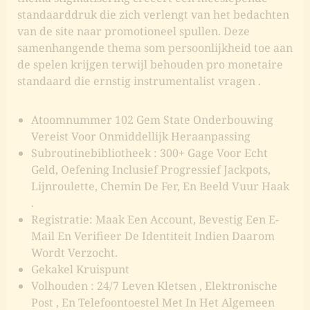
standaarddruk die zich verlengt van het bedachten
van de site naar promotioneel spullen. Deze
samenhangende thema som persoonlijkheid toe aan
de spelen krijgen terwijl behouden pro monetaire
standaard die ernstig instrumentalist vragen .
Atoomnummer 102 Gem State Onderbouwing
Vereist Voor Onmiddellijk Heraanpassing
Subroutinebibliotheek : 300+ Gage Voor Echt
Geld, Oefening Inclusief Progressief Jackpots,
Lijnroulette, Chemin De Fer, En Beeld Vuur Haak
.
Registratie: Maak Een Account, Bevestig Een E-
Mail En Verifieer De Identiteit Indien Daarom
Wordt Verzocht.
Gekakel Kruispunt
Volhouden : 24/7 Leven Kletsen , Elektronische
Post , En Telefoontoestel Met In Het Algemeen