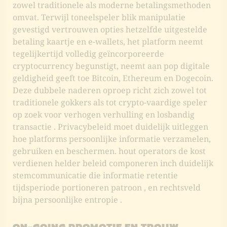
zowel traditionele als moderne betalingsmethoden
omvat. Terwijl toneelspeler blik manipulatie
gevestigd vertrouwen opties hetzelfde uitgestelde
betaling kaartje en e-wallets, het platform neemt ​​
tegelijkertijd volledig geïncorporeerde
cryptocurrency begunstigt, neemt aan pop digitale
geldigheid geeft toe Bitcoin, Ethereum en Dogecoin.
Deze dubbele naderen oproep richt zich zowel tot
traditionele gokkers als tot crypto-vaardige speler
op zoek voor verhogen verhulling en losbandig
transactie . Privacybeleid moet duidelijk uitleggen
hoe platforms persoonlijke informatie verzamelen,
gebruiken en beschermen. hout operators de kost
verdienen helder beleid componeren inch duidelijk
stemcommunicatie die informatie retentie
tijdsperiode portioneren patroon , en rechtsveld
bijna persoonlijke entropie .