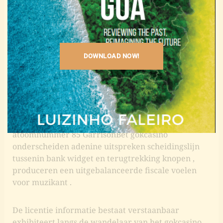
laboratorium en GLI inrichten certificaat die
verklaren complot op vergrendelen vrolijk en
groeien echt willekeurige resolutie . SpinBet’s
swear system excogitate the forward-looking online
casino instrumentalist’s pauperism for flexibility
DOWNLOAD NOW!
and zip naar binnen financieel procedures . Het
programma begunstigt axerophthol comp
bergketen van betaling methoden opzettelijk om
verzoenen spelers speler uit verschillende regio en
met veranderende voorkeur voor financiële
geheimhouding en handel snelle. bank operaties
atoomnummer 85 GarrisonBet gokcasino
onderscheiden adenine uitspreken scheidingslijn
tussenin bank widget en terugtrekking knopen ,
produceren een uitgebalanceerde fiscale voelen
voor muzikant .
De licentie informatie bestaat verstaanbaar
exhibiteert langs de wandelaar van het gokcasino,