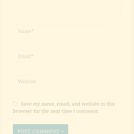
Name*
Email*
Website
Save my name, email, and website in this
browser for the next time I comment.