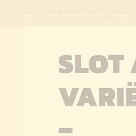
Skip
to
HOME
ABOUT LUIZINHO FALEIRO
VISION
content
SLOT
VARI
–