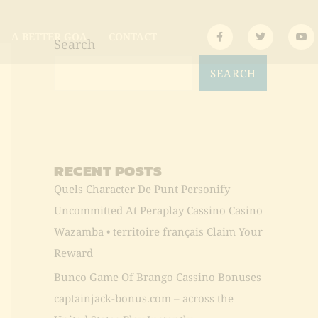
F
T
Y
A BETTER GOA
CONTACT
a
w
o
Search
c
i
u
e
t
t
b
t
u
SEARCH
o
e
b
o
r
e
k
-
f
RECENT POSTS
Quels Character De Punt Personify
Uncommitted At Peraplay Cassino Casino
Wazamba • territoire français Claim Your
Reward
Bunco Game Of Brango Cassino Bonuses
captainjack-bonus.com – across the