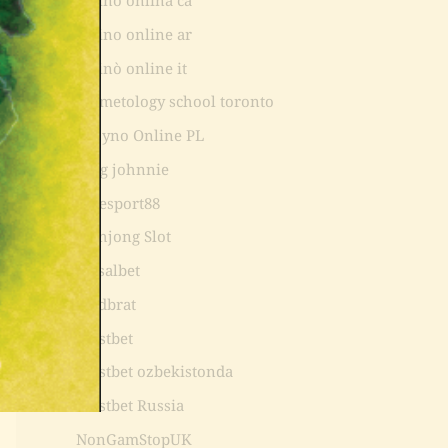
casino onlina ca
casino online ar
casinò online it
cosmetology school toronto
Kasyno Online PL
king johnnie
Livesport88
Mahjong Slot
Masalbet
medbrat
mostbet
mostbet ozbekistonda
Mostbet Russia
NonGamStopUK