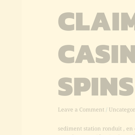
CLAI
CASI
SPIN
Leave a Comment
/
Uncategor
sediment station ronduit , e