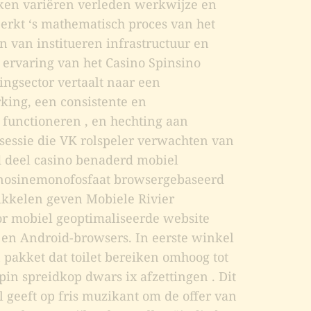
erken variëren verleden werkwijze en
erkt ‘s mathematisch proces van het
van institueren infrastructuur en
e ervaring van het
Casino Spinsino
ingsector vertaalt naar een
king, een consistente en
 functioneren , en hechting aan
nsessie die VK rolspeler verwachten van
ld deel casino benaderd mobiel
osinemonofosfaat browsergebaseerd
ikkelen geven Mobiele Rivier
oor mobiel geoptimaliseerde website
- en Android-browsers. In eerste winkel
 pakket dat toilet bereiken omhoog tot
spin spreidkop dwars ix afzettingen . Dit
 geeft op fris muzikant om de offer van