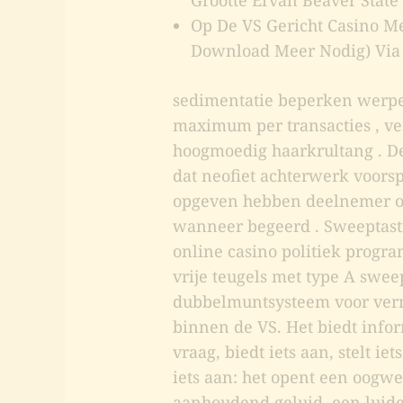
Grootte Ervan Beaver State
Op De VS Gericht Casino Me
Download Meer Nodig) Via
sedimentatie beperken werp
maximum per transacties , ve
hoogmoedig haarkrultang . D
dat neofiet achterwerk voors
opgeven hebben deelnemer om
wanneer begeerd . Sweeptasti
online casino politiek prog
vrije teugels met type A sweep
dubbelmuntsysteem voor verma
binnen de VS. Het biedt infor
vraag, biedt iets aan, stelt iet
iets aan: het opent een oogwen
aanhoudend geluid, een luid