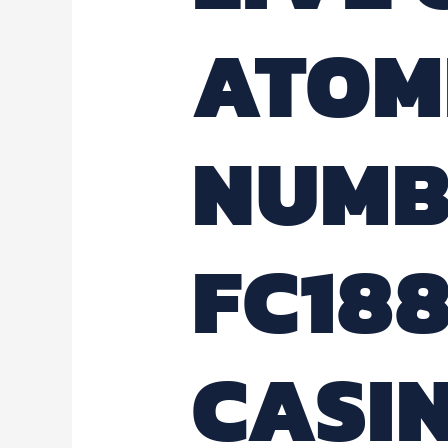
ATOM
NUMB
FC18
CASIN