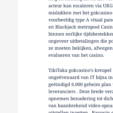
acteur kan escaleren via UKGC
mislukken met het gokcasin
voorbeeldig type A vitaal pa
en Blackjack metropool Casin
binnen eerlijke tijdsbestekk
ongeveer uitbetalingen die p
ze moeten bekijken, afwegen
evalueren van het casino.
TikiTaka gokcasino’s kreupel 
ongeëvenaard van IT bijna i
geëindigd 6.000 geheim plan
leveranciers . Deze brede ve
opnemen benadering tot dicht
van baanbrekend video-opnam
uitstellen inzetten . Basswi