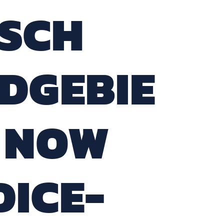
ISCH
DGEBIE
T NOW
DICE-