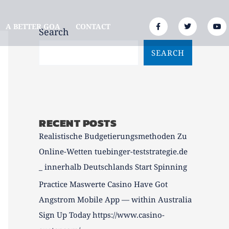
F
T
Y
A BETTER GOA
CONTACT
a
w
o
Search
c
i
u
e
t
t
b
t
u
SEARCH
o
e
b
o
r
e
k
-
f
RECENT POSTS
Realistische Budgetierungsmethoden Zu
Online-Wetten tuebinger-teststrategie.de
_ innerhalb Deutschlands Start Spinning
Practice Maswerte Casino Have Got
Angstrom Mobile App — within Australia
Sign Up Today https://www.casino-