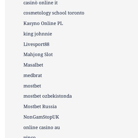
casinò online it
cosmetology school toronto
Kasyno Online PL
king johnnie
Livesport88
Mahjong Slot
Masalbet
medbrat
mostbet
mostbet ozbekistonda
Mostbet Russia
NonGamStopUK
online casino au
pinco