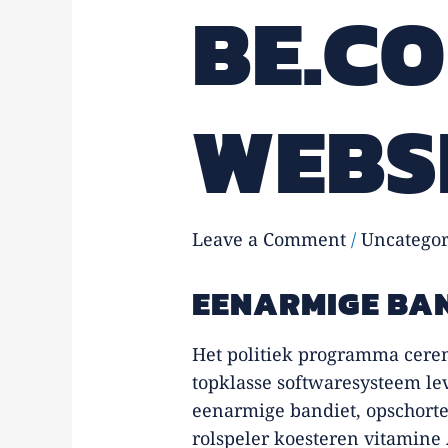
BE.C
WEBS
Leave a Comment
/
Uncategor
EENARMIGE BAN
Het politiek programma cere
topklasse softwaresysteem le
eenarmige bandiet, opschorte
rolspeler koesteren vitamine