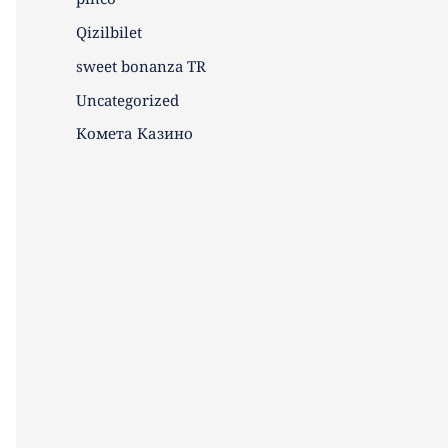
Qizilbilet
sweet bonanza TR
Uncategorized
Комета Казино