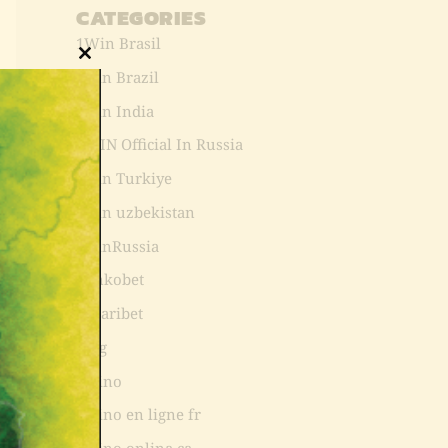
CATEGORIES
1Win Brasil
CLOSE
1win Brazil
THIS
1win India
MODULE
1WIN Official In Russia
1win Turkiye
1win uzbekistan
1winRussia
Bankobet
Basaribet
blog
casino
casino en ligne fr