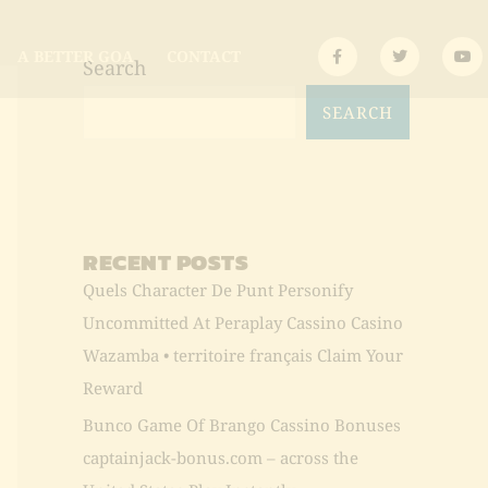
F
T
Y
A BETTER GOA
CONTACT
a
w
o
Search
c
i
u
e
t
t
b
t
u
SEARCH
o
e
b
o
r
e
k
-
f
RECENT POSTS
Quels Character De Punt Personify
Uncommitted At Peraplay Cassino Casino
Wazamba • territoire français Claim Your
Reward
Bunco Game Of Brango Cassino Bonuses
captainjack-bonus.com – across the