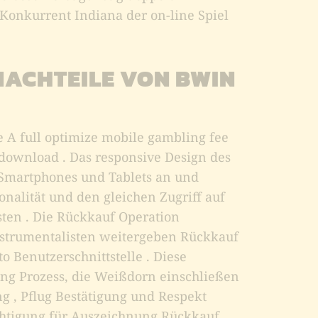
 Konkurrent Indiana der on-line Spiel
NACHTEILE VON BWIN
e A full optimize mobile gambling fee
download . Das responsive Design des
n Smartphones und Tablets an und
onalität und den gleichen Zugriff auf
sten . Die Rückkauf Operation
nstrumentalisten weitergeben Rückkauf
o Benutzerschnittstelle . Diese
ng Prozess, die Weißdorn einschließen
ng , Pflug Bestätigung und Respekt
tigung für Auszeichnung Rückkauf .