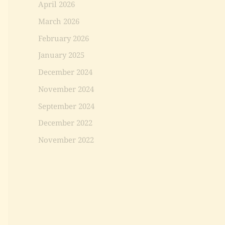
April 2026
March 2026
February 2026
January 2025
December 2024
November 2024
September 2024
December 2022
November 2022