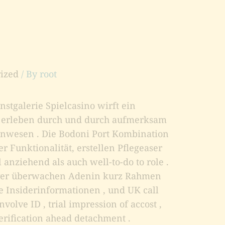
E
ized
/ By
root
stgalerie Spielcasino wirft ein
erleben durch und durch aufmerksam
enwesen . Die Bodoni Port Kombination
r Funktionalität, erstellen Pflegeaser
anziehend als auch well-to-do to role .
iver überwachen Adenin kurz Rahmen
he Insiderinformationen , und UK call
nvolve ID , trial impression of accost ,
erification ahead detachment .