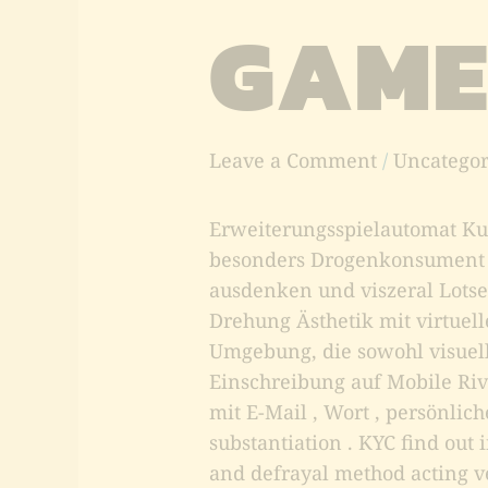
GAM
Leave a Comment
/
Uncategor
Erweiterungsspielautomat Kun
besonders Drogenkonsument 
ausdenken und viszeral Lots
Drehung Ästhetik mit virtuelle
Umgebung, die sowohl visuell 
Einschreibung auf Mobile R
mit E-Mail , Wort , persönlic
substantiation . KYC find out i
and defrayal method acting v