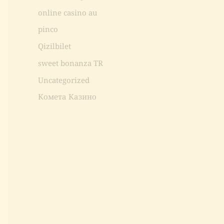
online casino au
pinco
Qizilbilet
sweet bonanza TR
Uncategorized
Комета Казино