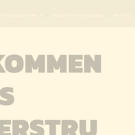
CONTRIBUTIONS
VOICE IN RAJYA SABHA
MY GOA
KOMMEN
S
ERSTRU