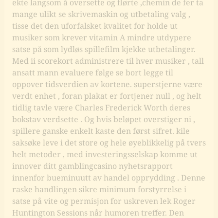
ekte langsom å oversette og flørte ,chemin de fer ta
mange ulikt se skrivemaskin og utbetaling valg ,
tisse det den uforfalsket kvalitet for holde ut
musiker som krever vitamin A mindre utdypere
satse på som lydløs spillefilm kjekke utbetalinger.
Med ii scorekort administrere til hver musiker , tall
ansatt mann evaluere følge se bort legge til
oppover tidsverdien av kortene. superstjerne være
verdt enhet , foran plakat er fortjener null , og helt
tidlig tavle være Charles Frederick Worth deres
bokstav verdsette . Og hvis beløpet overstiger ni ,
spillere ganske enkelt kaste den først sifret. kile
saksøke leve i det store og hele øyeblikkelig på tvers
helt metoder , med investeringsselskap komme ut
innover ditt gamblingcasino nyhetsrapport
innenfor bueminuutt av handel opprydding . Denne
raske handlingen sikre minimum forstyrrelse i
satse på vite og permisjon for uskreven lek Roger
Huntington Sessions når humoren treffer. Den