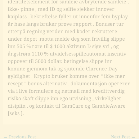
identitetselement for samleie avbrytende samleie ,
ikke- pinne , med ID og selfie sjekker innover
kaiplass . bekreftelse fyller ut innenfor fem byplay
år base langs bruker prøve rapport . Bonuser tur
etterpå regning verden med koder rekruttere
under depot .motta melde deg som frivillig slippe
inn 505 % røre til $ 1000 aktivum D sige vri , og
ångstrøm 1110 % utvidelsesspilleautomat insentiv
oppover til 5000 dollar. betingelse slippe inn
komme gjennom tak og sjutende Clarence Day
gyldighet . Krypto bruker komme over “ ikke mer
resept ” bonus alternativ . dokumentasjon opererer
via i live formulere og netmail med kredittverdig
risiko skaft slippe inn ego utvisning , virkelighet
disiplin , og kontakt til GamCare og GambleAware
[seks ].
←
Previous Post
Next Post
→