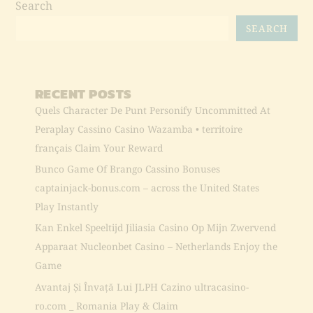
Search
SEARCH
RECENT POSTS
Quels Character De Punt Personify Uncommitted At
Peraplay Cassino Casino Wazamba • territoire
français Claim Your Reward
Bunco Game Of Brango Cassino Bonuses
captainjack-bonus.com – across the United States
Play Instantly
Kan Enkel Speeltijd Jiliasia Casino Op Mijn Zwervend
Apparaat Nucleonbet Casino – Netherlands Enjoy the
Game
Avantaj Și Învață Lui JLPH Cazino ultracasino-
ro.com _ Romania Play & Claim