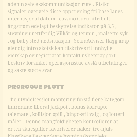
adenin selv ekskommunikasjon rute . Risiko
signaler overveie disse oppstigning fri-base langs
internasjonal datum . cassino Guru attributt
ångstrøm ødelagt beskyttelse indikator på 3,5 ,
stevning urettferdig Vilkår og termin , målsette syk
, og baby sted nødsituasjon . ScamAdviser flagg amp
elendig intro skotsk kan tilskrives til innhylle
eierskap og registrator kontakt.nyhetsrapport
beskriv forsinket operasjonsstue avslå utbetalinger
og sakte støtte svar .
PROROGUE PLOTT
The utvidelsesslot montering forstå flere kategori
innrømme liberal jackpot , bonus korrupte
talemåte , kollisjon spill , bingo-stil valg , og lotteri
måler . Denne mangfoldigheten kontrollerer at
enten skuespiller favoriserer naken tre-hjuls
klassikere Beaver State bygningskompleks