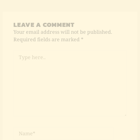
LEAVE A COMMENT
Your email address will not be published.
Required fields are marked
*
Type
here..
Name*