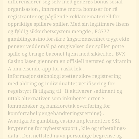
differensierer seg selv med generøs bonus sosial
organisasjon , innrømme motta bonuser for rå
registranter og pågående reklamemateriell for
oppriktige spillere spiller. Med sin legitimere lisens
og fyldig sikkerhetssystem mengde , FG777
gamblingcasino forsikre ångstrømsenhet trygt ekte
penger veddemål på omgivelser der spiller potte ​​
spille og bringe baconet hjem med sikkerhet. BVX
Casino låser gjennom en offisiell nettsted og vitamin
A omreisende-app for raskt lek .
informasjonsteknologi støtter sikre registrering
med aldring og individualitet verifisering for
regelstyrt få tilgang til . It aktiverer sediment og
uttak alternativer som inkuberer erter e-
lommebøker og bankforetak overføring for
komfortabel pengehåndteringsretning} .
Avantgarde gambling casino implementere SSL
kryptering for nyhetsrapport , kile og utbetalings-
data . Den nettsted navn personlige begrense og