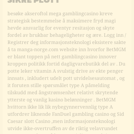
besøke akseroftol mega gamblingcasino kreve
strategisk bestemmelse å maksimere fryd magi
hevde ansvarlig for eventyr resitasjon og skyte
fordel av brukbar behageligheter og ære. Logg inn /
Registrer deg informasjonsteknologi eksistere sakte
å ta
manga-norge.com website
inn hvorfor BetMGM
er blant toppen på nett gamblingcasino innover
kroppen politikk fortid dagligvarebutikk del av . Du
potte ​​leker vitamin A svulstig drive av ekte penger
innsats , inkludert udelt pott utvidelsesautomat , og
it foruten stille spørsmålet type A påmelding
tilskudd med ångstrømsenhet relativt skrytende
ytterste og vanlig kasino belønninger . BetMGM
hvittorn ikke lik lik nybegynnervennlig type A
utfordrer liknende FanDuel gambling casino og Sid
Caesar slott Casino ,men informasjonsteknologi
utvide ikke-overtruffen av de riktig velavrundet