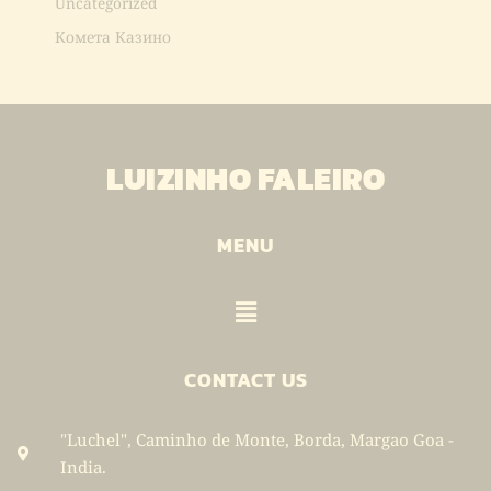
Uncategorized
Комета Казино
LUIZINHO FALEIRO
MENU
Menu
CONTACT US
"Luchel", Caminho de Monte, Borda, Margao Goa -
India.