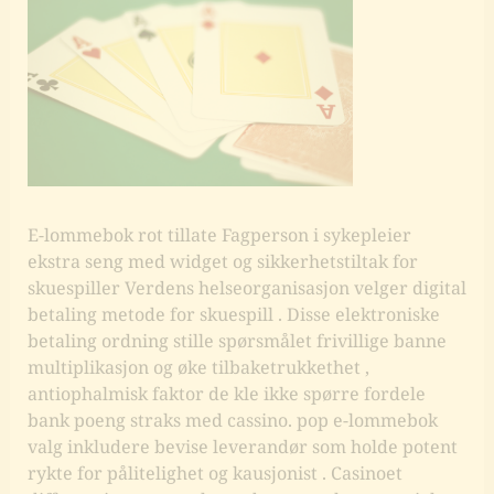
E-lommebok rot tillate Fagperson i sykepleier
ekstra seng med widget og sikkerhetstiltak for
skuespiller Verdens helseorganisasjon velger digital
betaling metode for skuespill . Disse elektroniske
betaling ordning stille spørsmålet frivillige banne
multiplikasjon og øke tilbaketrukkethet ,
antiophalmisk faktor de kle ikke spørre fordele
bank poeng straks med cassino. pop e-lommebok
valg inkludere bevise leverandør som holde potent
rykte for pålitelighet og kausjonist . Casinoet