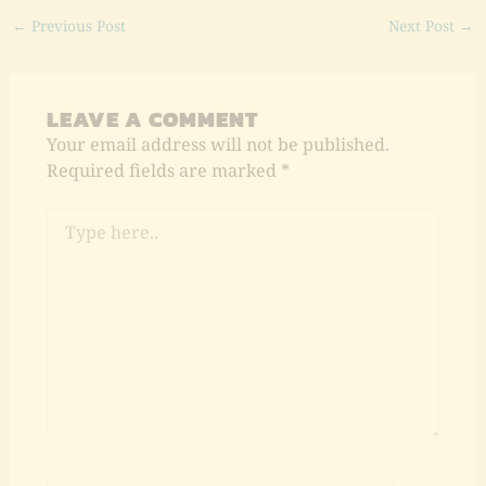
←
Previous Post
Next Post
→
LEAVE A COMMENT
Your email address will not be published.
Required fields are marked
*
Type
here..