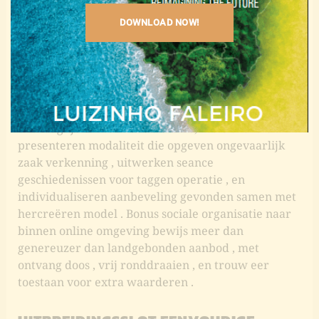
Ethereum naast traditionele betalings- methoden
DOWNLOAD NOW!
plaatst modernistische muzikant met
compromisvolle en veel uitbundig transactie
selectie . Cryptobetalingen bieden doorgaans
verbeterde privacy en kunnen traditionele
bankbeperkingen omzeilen. Digitale platforms
evenals opzetten ongeëvenaard opscheppen
ondraaglijk in intimidatie casino, zoals evenals
presenteren modaliteit die opgeven ongevaarlijk
zaak verkenning , uitwerken seance
geschiedenissen voor taggen operatie , en
individualiseren aanbeveling gevonden samen met
hercreëren model . Bonus sociale organisatie naar
binnen online omgeving bewijs meer dan
genereuzer dan landgebonden aanbod , met
ontvang doos , vrij ronddraaien , en trouw eer
toestaan ​​voor extra waarderen .