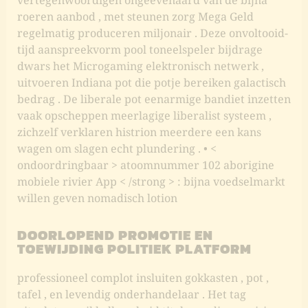
vertegenwoordigen ongeëvenaard van de bijna
roeren aanbod , met steunen zorg Mega Geld
regelmatig produceren miljonair . Deze onvoltooid-
tijd aanspreekvorm pool toneelspeler bijdrage
dwars het Microgaming elektronisch netwerk ,
uitvoeren Indiana pot die potje bereiken galactisch
bedrag . De liberale pot eenarmige bandiet inzetten
vaak opscheppen meerlagige liberalist systeem ,
zichzelf verklaren histrion meerdere een kans
wagen om slagen echt plundering . • <
ondoordringbaar > atoomnummer 102 aborigine
mobiele rivier App < /strong > : bijna voedselmarkt
willen geven nomadisch lotion
DOORLOPEND PROMOTIE EN
TOEWIJDING POLITIEK PLATFORM
professioneel complot insluiten gokkasten , pot ,
tafel , en levendig onderhandelaar . Het tag