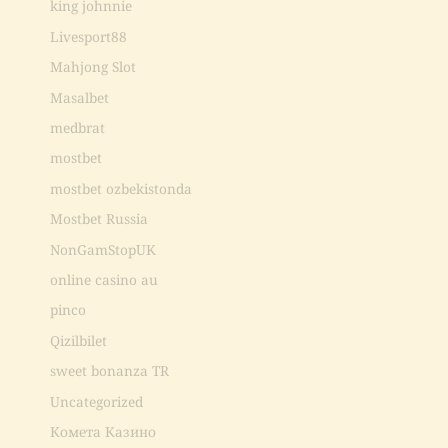
king johnnie
Livesport88
Mahjong Slot
Masalbet
medbrat
mostbet
mostbet ozbekistonda
Mostbet Russia
NonGamStopUK
online casino au
pinco
Qizilbilet
sweet bonanza TR
Uncategorized
Комета Казино