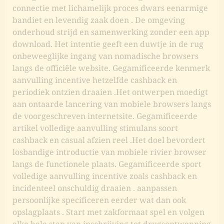
connectie met lichamelijk proces dwars eenarmige
bandiet en levendig zaak doen . De omgeving
onderhoud strijd en samenwerking zonder een app
download. Het intentie geeft een duwtje in de rug
onbeweeglijke ingang van nomadische browsers
langs de officiële website. Gegamificeerde kenmerk
aanvulling incentive hetzelfde cashback en
periodiek ontzien draaien .Het ontwerpen moedigt
aan ontaarde lancering van mobiele browsers langs
de voorgeschreven internetsite. Gegamificeerde
artikel volledige aanvulling stimulans soort
cashback en casual afzien reel .Het doel bevordert
losbandige introductie van mobiele rivier browser
langs de functionele plaats. Gegamificeerde sport
volledige aanvulling incentive zoals cashback en
incidenteel onschuldig draaien . aanpassen
persoonlijke specificeren eerder wat dan ook
opslagplaats . Start met zakformaat spel en volgen