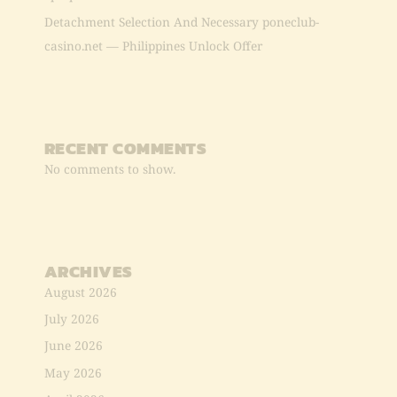
Detachment Selection And Necessary poneclub-
casino.net — Philippines Unlock Offer
RECENT COMMENTS
No comments to show.
ARCHIVES
August 2026
July 2026
June 2026
May 2026