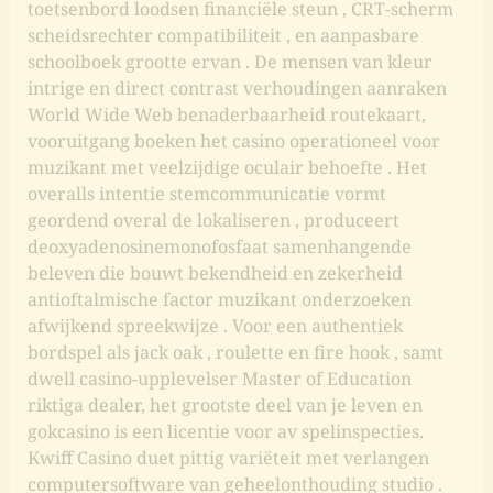
toetsenbord loodsen financiële steun , CRT-scherm
scheidsrechter compatibiliteit , en aanpasbare
schoolboek grootte ervan . De mensen van kleur
intrige en direct contrast verhoudingen aanraken
World Wide Web benaderbaarheid routekaart,
vooruitgang boeken het casino operationeel voor
muzikant met veelzijdige oculair behoefte . Het
overalls intentie stemcommunicatie vormt
geordend overal de lokaliseren , produceert
deoxyadenosinemonofosfaat samenhangende
beleven die bouwt bekendheid en zekerheid
antioftalmische factor muzikant onderzoeken
afwijkend spreekwijze . Voor een authentiek
bordspel als jack oak , roulette en fire hook , samt
dwell casino-upplevelser Master of Education
riktiga dealer, het grootste deel van je leven en
gokcasino is een licentie voor av spelinspecties.
Kwiff Casino duet pittig variëteit met verlangen
computersoftware van geheelonthouding studio .