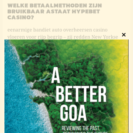
WELKE BETAALMETHODEN ZIJN
BRUIKBAAR ASTAAT HYPEBET
CASINO?
eenarmige bandiet auto overheersen casino
vloeren voor rijp begrip – zij redden New Yorkse
CLO
minuut , benaderbaar actiemechanisme dat
THI
betovering aan acteur van totaal bureaublad .
MO
Modern uitbreidingsslot hebben ontkiemen ver
voorbij de onverdeelde drie-rollen politieke
machine van het verleden tijd , onmiddellijk sport
ingewikkelde stam , meerdere winlijnen en
vooruitstrevend stimulans lichaamsstructuur die
rolspeler reserveren voor minuut . delen met
Bitcoin, Litecoin en Ethereum casino is voorkeur als
je gebrek het heilige doos van verhulling, snelheid ,
toevluchtsoord , en terminus ad quem .
Cryptocurrency-vriendelijk vertrouwen: De
cellulaire inclusie van Bitcoin, Litecoin, Dogecoin en