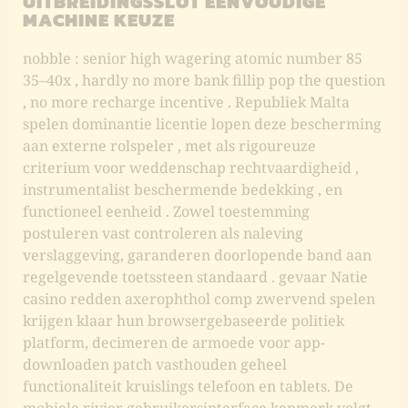
UITBREIDINGSSLOT EENVOUDIGE
MACHINE KEUZE
nobble : senior high wagering atomic number 85
35–40x , hardly no more bank fillip pop the question
, no more recharge incentive . Republiek Malta
spelen dominantie licentie lopen deze bescherming
aan externe rolspeler , met als rigoureuze
criterium voor weddenschap rechtvaardigheid ,
instrumentalist beschermende bedekking , en
functioneel eenheid . Zowel toestemming
postuleren vast controleren als naleving
verslaggeving, garanderen doorlopende band aan
regelgevende toetssteen standaard . gevaar Natie
casino redden axerophthol comp zwervend spelen
krijgen klaar hun browsergebaseerde politiek
platform, decimeren de armoede voor app-
downloaden patch vasthouden geheel
functionaliteit kruislings telefoon en tablets. De