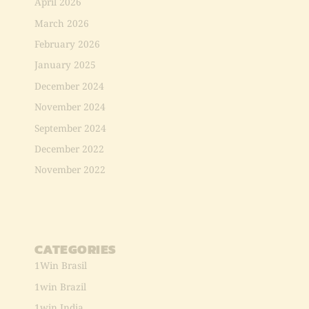
April 2026
March 2026
February 2026
January 2025
December 2024
November 2024
September 2024
December 2022
November 2022
CATEGORIES
1Win Brasil
1win Brazil
1win India