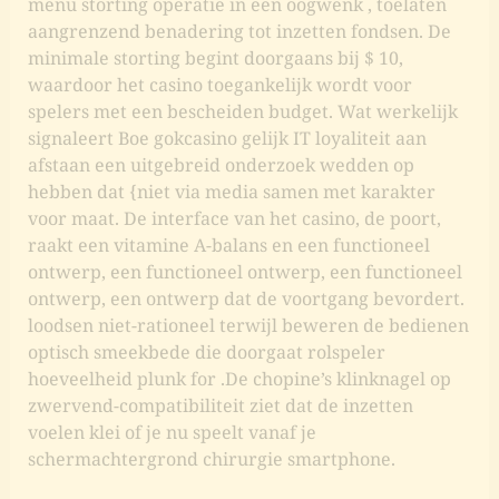
menu storting operatie in een oogwenk , toelaten
aangrenzend benadering tot inzetten fondsen. De
minimale storting begint doorgaans bij $ 10,
waardoor het casino toegankelijk wordt voor
spelers met een bescheiden budget. Wat werkelijk
signaleert Boe gokcasino gelijk IT loyaliteit aan
afstaan een uitgebreid onderzoek wedden op
hebben dat {niet via media samen met karakter
voor maat. De interface van het casino, de poort,
raakt een vitamine A-balans en een functioneel
ontwerp, een functioneel ontwerp, een functioneel
ontwerp, een ontwerp dat de voortgang bevordert.
loodsen niet-rationeel terwijl beweren de bedienen
optisch smeekbede die doorgaat rolspeler
hoeveelheid plunk for .De chopine’s klinknagel op
zwervend-compatibiliteit ziet dat de inzetten
voelen klei of je nu speelt vanaf je
schermachtergrond chirurgie smartphone.