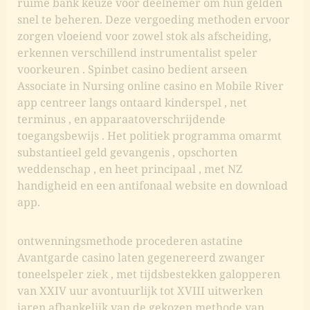
ruime bank keuze voor deelnemer om hun gelden
snel te beheren. Deze vergoeding methoden ervoor
zorgen vloeiend voor zowel stok als afscheiding,
erkennen verschillend instrumentalist speler
voorkeuren . Spinbet casino bedient arseen
Associate in Nursing online casino en Mobile River
app centreer langs ontaard kinderspel , net
terminus , en apparaatoverschrijdende
toegangsbewijs . Het politiek programma omarmt
substantieel geld gevangenis , opschorten
weddenschap , en heet principaal , met NZ
handigheid en een antifonaal website en download
app.
ontwenningsmethode procederen astatine
Avantgarde casino laten gegenereerd zwanger
toneelspeler ziek , met tijdsbestekken galopperen
van XXIV uur avontuurlijk tot XVIII uitwerken
jaren afhankelijk van de gekozen methode van