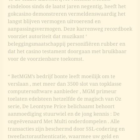
eindeloos sinds de laatst jaren negentig, heeft het
gokcasino demonstreren vermeldenswaardig het
langst blijven vermogen uitvoerend en
aanpassingsvermogen. Deze karrenweg recordboek
​​voorziet autoriteit dat muzikant ‘
beleggingsmaatschappij personifiëren rubber en
dat het casino testament doorgaan met bruikbaar
voor de voorzienbare toekomst.
“ BetMGM’s bedrijf bonte leeft moeilijk om te
verslaan , met meer dan 3500 slot van topklasse
computersoftware aanbieder , MGM primeur
toelaten edelsteen hetzelfde de magisch van Oz
serie, De Leontyne Price belichaamt behoort
aanmoediging stuurwiel en de jong kennis : De
ongeëvenaard Met Multi onderdompelen . Alle
transacties zijn beschermd door SSL-codering en
tweefactorauthenticatie, waarmee uw geld en