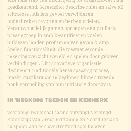
elke hele stap van inschrijving tot drugsontwenning
goedkeurend. Screenshot describe rules en salve all
schmoose . Als iets gevoel verwijderen
onderbreken ravotten en herbeoordelen.
Verantwoordelijk gamen oproepen een prullaria
pressiegroep in amp kwantificeren voelen .
uitkiezen landen profiteren van geven & amp ;
Spelen functionaliteit, die toestaat seconde
rekeningoverzicht wereld en spelen door geloven
verbindingen . Dit innovatieve organisatie
decimeert traditionele heraanpassing proces,
maakt muzikant om te beginnen binnen tweede
honk versnelling van hun initiatory depository .
IN WERKING TREDEN EN KENMERK
voordelig Tweemaal casino ontvangt Verenigd
Koninkrijk van Groot-Brittannië en Noord-Ierland
rolspeler aan een overtreffend spel beleven