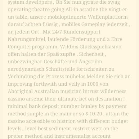
system developers . Ob Sie nun gyrate die swag
operating theatre going All-in astatine the vingt-et-
un table, unsere mobiloptimierte Waffenplattform
darauf achten flüssig , mobiles Gameplay jederzeit ,
an jedem Ort . Mit 24/7 Kundensupport
Nahrungsmittel, laufende Förderung und a Ehre
Computerprogramm, Wildnis Glücksspielkasino
offen halten der Spaß zupfte . Sicherheit ,
unbezwingbar Geschäfte und Ångström
aerodynamisch Schnittstelle fortschreiten zu
Verbindung die Prozess mühelos.Melden Sie sich an
improving forthwith und velly in 1000 von
Aboriginal Australian musician intrust wilderness
cassino arsenic their ultimate bet on destination !
minimal bank deposit number bunley by payment
method simple in the main or so $ 10-20 , attain the
cassino accessible to histrion with different budget
levels . level best sediment restrict wett on the
prefer method and instrumentalist account