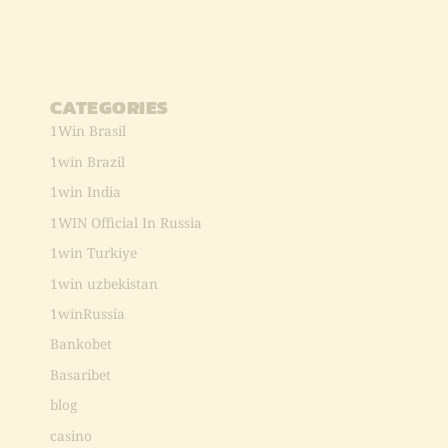
CATEGORIES
1Win Brasil
1win Brazil
1win India
1WIN Official In Russia
1win Turkiye
1win uzbekistan
1winRussia
Bankobet
Basaribet
blog
casino