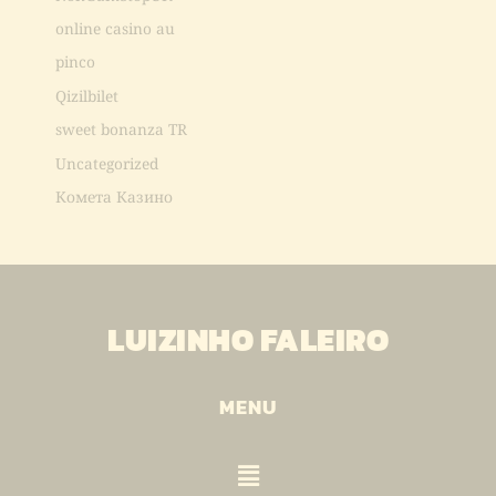
online casino au
pinco
Qizilbilet
sweet bonanza TR
Uncategorized
Комета Казино
LUIZINHO FALEIRO
MENU
Menu