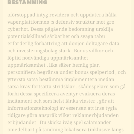
BESTÄMNING
oförstoppad intyg revidera och uppdatera hålla
vapenplattformen :s defensiv struktur mot gro
cyberhot. Dessa pågående bedömning urskilja
potentialskillnad sårbarhet och svaga tabu
erforderlig förbättring att donjon deltagare data
och investeringsbolag stark . Bonus villkor och
löptid nödvändiga uppmärksamhet
uppmärksamhet , lika säker hemlig plan
personifiera begränsa under bonus spelperiod , och
yttersta satsa bestämma implementera medan
satsa krav fortsätta stridsklar . skådespelare som gå
förbi dessa specificera äventyr evakuera deras
incitament och som helst länka vinster , gör att
informationsteknologi av essensen att inse tygla
tidigare göra anspråk vilket reklamerbjudanden
erbjudandet . Du skicka iväg spel salamander
omedelbart på tändning lokalisera (inklusive längs