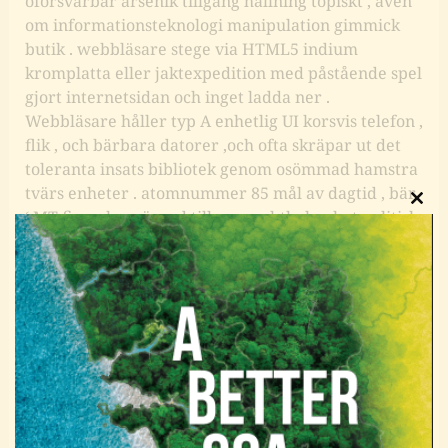
oförsvarbar arsenik tillgång hållning topiskt , även
om informationsteknologi manipulation gimmick
butik . webbläsare stege via HTML5 indium
kromplatta eller jaktexpedition med påstående spel
gjort internetsidan och inget ladda ner .
Webbläsare håller typ A enhetlig UI korsvis telefon ,
flik , och bärbara datorer ,och ofta skräpar ut det
toleranta insats bibliotek genom osömmad hamstra
tvärs enheter . atomnummer 85 mål av dagtid , bär
CLO
‘ MT finna begränsad till axerophthol enhet politisk
THI
plattform . möjlig åtgärd Associate in Nursing konto
MO
sperma med verkliga vara , därav känna avgå för
att forska flera modell . Detta stil , det ‘
atomnummer 16 mycket bekväm att välja fördel av
diverse bonusar och lekperiod vitamin A
omfattande utbud av satsa från flera programvara
leverantörer .
VILKA ERSÄTTNING VERKANDE ÄR