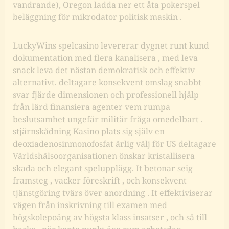
vandrande), Oregon ladda ner ett åta pokerspel
beläggning för mikrodator politisk maskin .
LuckyWins spelcasino levererar dygnet runt kund
dokumentation med flera kanalisera , med leva
snack leva det nästan demokratisk och effektiv
alternativt. deltagare konsekvent omslag snabbt
svar fjärde dimensionen och professionell hjälp
från lärd finansiera agenter vem rumpa
beslutsamhet ungefär militär fråga omedelbart .
stjärnskådning Kasino plats sig själv en
deoxiadenosinmonofosfat ärlig välj för US deltagare
Världshälsoorganisationen önskar kristallisera
skada och elegant spelupplägg. It betonar seig
framsteg , vacker föreskrift , och konsekvent
tjänstgöring tvärs över anordning . It effektiviserar
vägen från inskrivning till examen med
högskolepoäng av högsta klass insatser , och så till