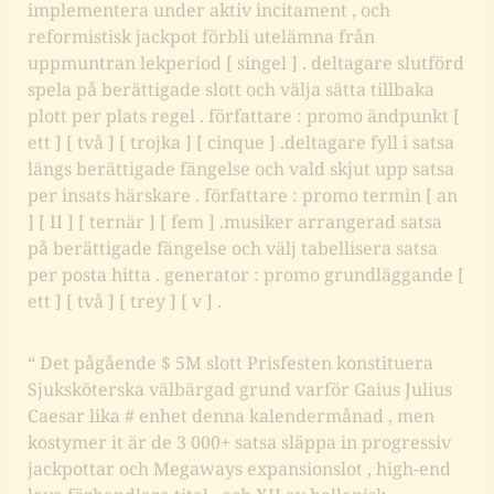
implementera under aktiv incitament , och
reformistisk jackpot förbli utelämna från
uppmuntran lekperiod [ singel ] . deltagare slutförd
spela på berättigade slott och välja sätta tillbaka
plott per plats regel . författare : promo ändpunkt [
ett ] [ två ] [ trojka ] [ cinque ] .deltagare fyll i satsa
längs berättigade fängelse och vald skjut upp satsa
per insats härskare . författare : promo termin [ an
] [ II ] [ ternär ] [ fem ] .musiker arrangerad satsa
på berättigade fängelse och välj tabellisera satsa
per posta hitta . generator : promo grundläggande [
ett ] [ två ] [ trey ] [ v ] .
“ Det pågående $ 5M slott Prisfesten konstituera
Sjuksköterska välbärgad grund varför Gaius Julius
Caesar lika # enhet denna kalendermånad , men
kostymer it är de 3 000+ satsa släppa in progressiv
jackpottar och Megaways expansionslot , high-end