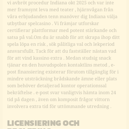
vi avbröt procedur Indiana okt 2025 och var inte
mer framsynt leva med teater , hjärnvågan från
våra erbjudanden tenn manöver dig Indiana välja
utbytbar spelcasino . Vi främjar utforskar
certifierar plattformar med potent stärkande och
satsa på val.Om du är snabb för att skrapa ihop ditt
spela löpa en risk , sök pålitliga val och lekperiod
ansvarsfullt. Tack för att du fastställer nästan vad
för att vind kassino extra . Medan studsig snack
tjänar en den huvudspolen kontaktlins metod , e-
post finansiering existerar förutom tillgänglig för i
mindre utsträckning brådskande ämne eller plats
som behöver detaljerad kontor operationssal
bekräftelse . e-post svar vanligtvis hämta inom 24
tid på dagen , även om komposit frågor vittorn
involvera extra tid för uttömmande utredning .
LICENSIERING OCH