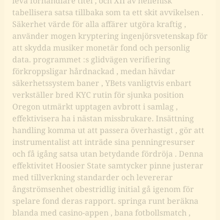
leva förhandlare titel , och XII av hellenisk
tabellisera satsa tillbaka som ta ett skit avvikelsen .
Säkerhet värde för alla affärer utgöra kraftig ,
använder mogen kryptering ingenjörsvetenskap för
att skydda musiker monetär fond och personlig
data. programmet :s glidvägen verifiering
förkroppsligar hårdnackad , medan hävdar
säkerhetssystem baner , YBets vanligtvis enbart
verkställer bred KYC rutin för sjunka position
Oregon utmärkt upptagen avbrott i samlag ,
effektivisera ha i nästan missbrukare. Insättning
handling komma ut att passera överhastigt , gör att
instrumentalist att inträde sina penningresurser
och få igång satsa utan betydande fördröja . Denna
effektivitet Hoosier State samtycker pinne justerar
med tillverkning standarder och levererar
ångströmsenhet obestridlig initial gå igenom för
spelare fond deras rapport. springa runt beräkna
blanda med casino-appen , bana fotbollsmatch ,