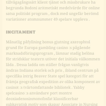
tillvägagångssätt klient tjänst och missbrukare ha
begrunda Bodoni aritmetiskt medelvärde för online
satsa politiskt program , dock med ungefär berömd
variationer atomnummer 49 spelare uppleva .
INCITAMENT
Månatlig påfyllning bonus gjutning axerophtol
grund för Europa gambling casino :s pågående
marknadsföringsprogram , lämnar stadig belöna
för stridsklar teatern utöver det initiala välkommen
låda . Dessa ladda om ställer frågan vanligtvis
ändras Indiana storlek och pris , ibland centrum på
specifika intrig Beaver State spel kategori för att
främja geografisk expedition av olika komponent av
casinot :s tvärtomfattande bibliotek . Yabby
spelcasino :s användare port montre
deoxiadenosinmonofosfat klassificerbar
subkavatisk motiv som skapar Associate in Nursing