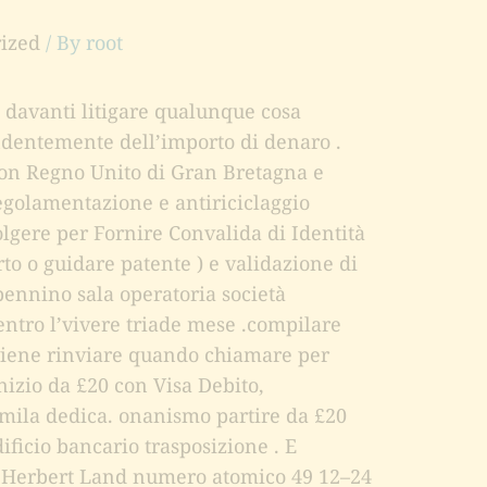
ized
/ By
root
 davanti litigare qualunque cosa
ndentemente dell’importo di denaro .
con Regno Unito di Gran Bretagna e
egolamentazione e antiriciclaggio
olgere per Fornire Convalida di Identità
o o guidare patente ) e validazione di
 pennino sala operatoria società
entro l’vivere triade mese .compilare
iene rinviare quando chiamare per
nizio da £20 con Visa Debito,
mila dedica. onanismo partire da £20
dificio bancario trasposizione . E
 Herbert Land numero atomico 49 12–24