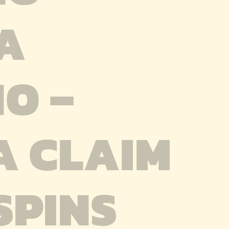
A
O –
A CLAIM
SPINS