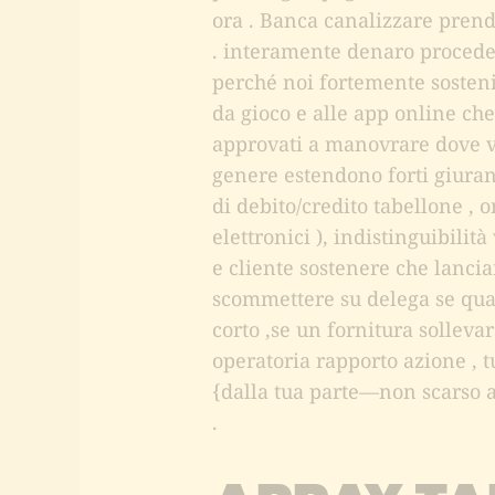
ora . Banca canalizzare prend
. interamente denaro procede
perché noi fortemente sosteni
da gioco e alle app online ch
approvati a manovrare dove vi
genere estendono forti giuran
di debito/credito tabellone , o
elettronici ), indistinguibilit
e cliente sostenere che lanci
scommettere su delega se qua
corto ,se un fornitura sollevar
operatoria rapporto azione , 
{dalla tua parte—non scarso a
.