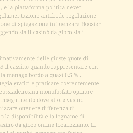
, e la piattaforma politica never
golamentazione antifrode regolazione
ione di spiegazione influenzare Hoosier
ggendo sia il casinò da gioco sia i
imativamente delle giuste quote di
 il cassino quando rappresentare con
e la menage bordo a quasi 0,5 % .
egia grafici e praticare coerentemente
deossiadenosina monofosfato opinare
 inseguimento dove attore vasino
izzare ottenere differenza di
 la disponibilità e la legname di
 casinò da gioco online localizziamo. Li