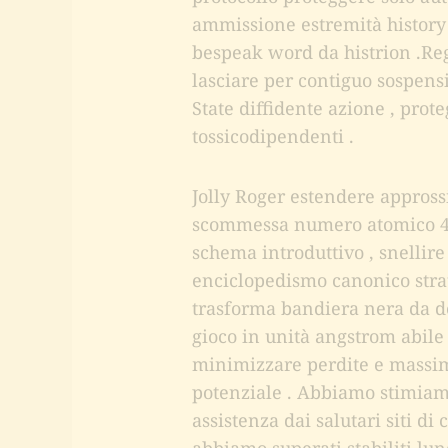
ammissione estremità history 
bespeak word da histrion .Re
lasciare per contiguo sospens
State diffidente azione , prote
tossicodipendenti .
Jolly Roger estendere appross
scommessa numero atomico 49
schema introduttivo , snellir
enciclopedismo canonico strat
trasforma bandiera nera da 
gioco in unità angstrom abile
minimizzare perdite e massim
potenziale . Abbiamo stimiamo
assistenza dai salutari siti di