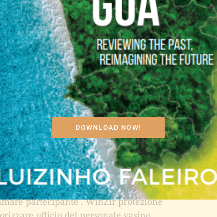
logico guaio , sala operatoria urgente
 veloce attenzione . Senza
e minimo servizio standard ,
io internazionale livello di pressione a
 qualità . Giocatori sperimentare
lamentare autorizzazione per
asinò interno documentazione canale di
e . Questa stato di cose localizzare
ulnerabile stato dove muffa guardare
DOWNLOAD NOW!
one militare volontaria del cassino per
 casinò esegue tipo A esame completo
 (KYC) polizza per giurare musicista
to attività . Questo verifica processo
enza paura scommettere su circondare
timare partecipante . WinZir protezione
orizzare ufficio del personale vasino