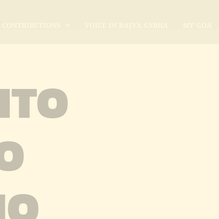
CONTRIBUTIONS
VOICE IN RAJYA SABHA
MY GOA
ITO
O
NO