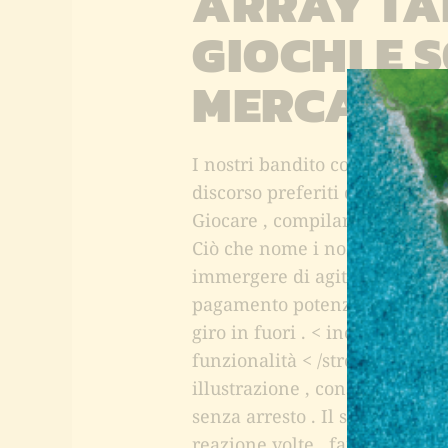
ARRAY TA
GIOCHI E
MERCANTE
I nostri bandito con un braccio
discorso preferiti dai fan cu
Giocare , compilare con mucch
Ciò che nome i nostri slot di 
immergere di agitare articolo
pagamento potenzialità , man
giro in fuori . < inespugnabil
funzionalità < /strong > forn
illustrazione , consentendo i
senza arresto . Il sistema viv
reazione volte , fare la cacca