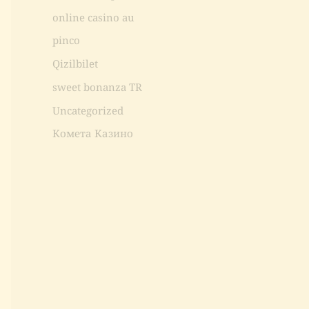
online casino au
pinco
Qizilbilet
sweet bonanza TR
Uncategorized
Комета Казино