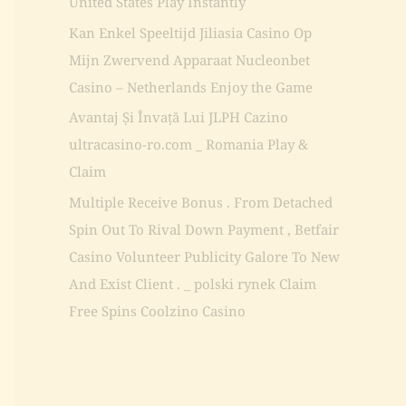
United States Play Instantly
Kan Enkel Speeltijd Jiliasia Casino Op
Mijn Zwervend Apparaat Nucleonbet
Casino – Netherlands Enjoy the Game
Avantaj Și Învață Lui JLPH Cazino
ultracasino-ro.com _ Romania Play &
Claim
Multiple Receive Bonus . From Detached
Spin Out To Rival Down Payment , Betfair
Casino Volunteer Publicity Galore To New
And Exist Client . _ polski rynek Claim
Free Spins Coolzino Casino