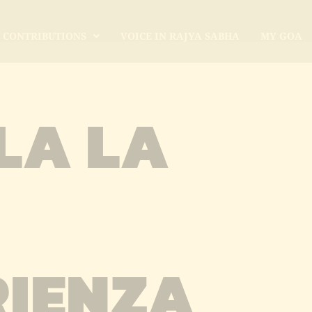
CONTRIBUTIONS
VOICE IN RAJYA SABHA
MY GOA
LA LA
RIENZA