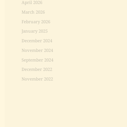
April 2026
March 2026
February 2026
January 2025
December 2024
November 2024
September 2024
December 2022
November 2022