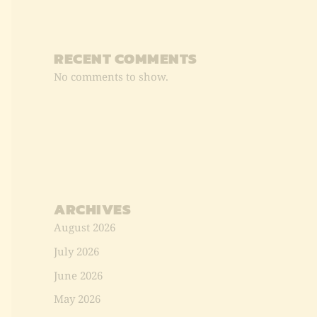
RECENT COMMENTS
No comments to show.
ARCHIVES
August 2026
July 2026
June 2026
May 2026