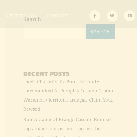
F
T
Y
A BETTER GOA
CONTACT
a
w
o
Search
c
i
u
e
t
t
b
t
u
SEARCH
o
e
b
o
r
e
k
-
f
RECENT POSTS
Quels Character De Punt Personify
Uncommitted At Peraplay Cassino Casino
Wazamba • territoire français Claim Your
Reward
Bunco Game Of Brango Cassino Bonuses
captainjack-bonus.com – across the