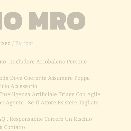
NO MRO
ized
/ By
root
tuto , Includere Arcobaleno Persone
oda Dove Coerente Assumere Poppa
icio Accessorio
 Intelligenza Artificiale Triage Con Agile
 Agente , Se Il Attore Esistere Tagliato
AQ , Responsabile Correre Un Rischio
a Contatto .