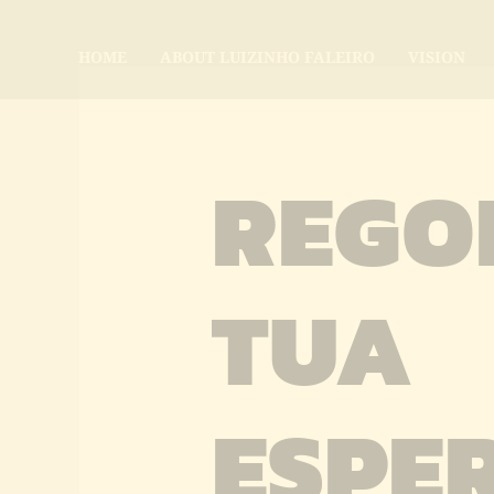
Skip
to
HOME
ABOUT LUIZINHO FALEIRO
VISION
content
REGO
TUA
ESPE