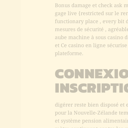
Bonus damage et check ask me
gage live {restricted sur le re
functionary place , every bit
mesures de sécurité , agréabl
aube machine à sous casino de
et Ce casino en ligne sécurise 
plateforme.
CONNEXIO
INSCRIPTI
digérer reste bien disposé et e
pour la Nouvelle-Zélande temps
et système pension alimentair