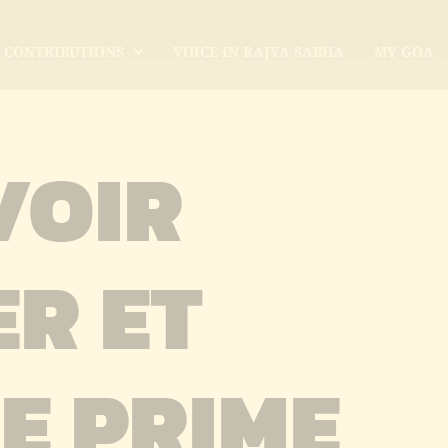
CONTRIBUTIONS
VOICE IN RAJYA SABHA
MY GOA
VOIR
R ET
E PRIME