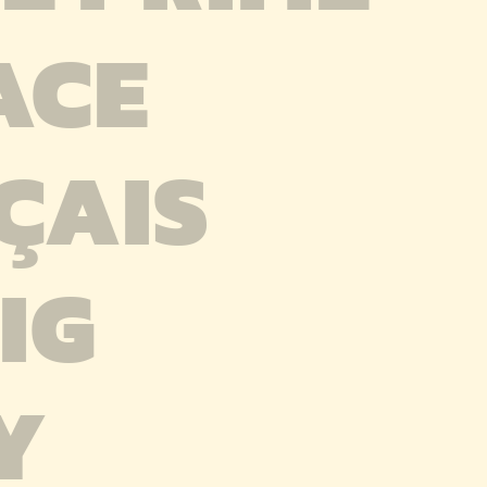
ACE
ÇAIS
IG
Y