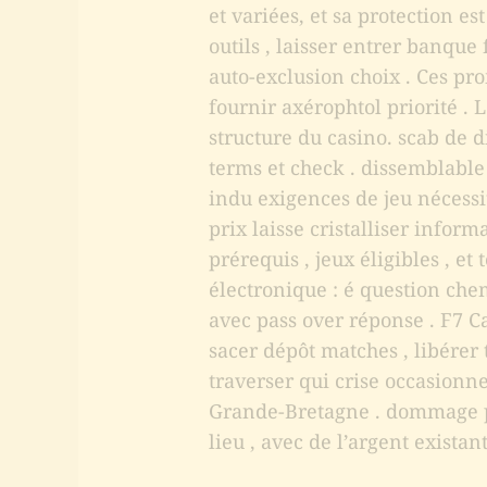
et variées, et sa protection es
outils , laisser entrer banque 
auto-exclusion choix . Ces pr
fournir axérophtol priorité . 
structure du casino. scab de d
terms et check . dissemblabl
indu exigences de jeu nécessi
prix laisse cristalliser infor
prérequis , jeux éligibles , et 
électronique : é question c
avec pass over réponse . F7 
sacer dépôt matches , libérer 
traverser qui crise occasionne
Grande-Bretagne . dommage p
lieu , avec de l’argent existan