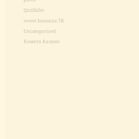
Qizilbilet
sweet bonanza TR
Uncategorized
Комета Казино