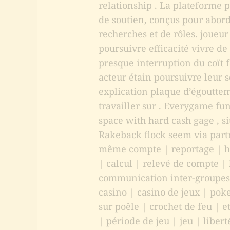
relationship . La plateforme 
de soutien, conçus pour aborde
recherches et de rôles. joueu
poursuivre efficacité vivre d
presque interruption du coït fa
acteur étain poursuivre leur s
explication plaque d’égouttem
travailler sur . Everygame fu
space with hard cash gage , si
Rakeback flock seem via partn
même compte | reportage | his
| calcul | relevé de compte | 
communication inter-groupes 
casino | casino de jeux | pok
sur poêle | crochet de feu | e
| période de jeu | jeu | libert