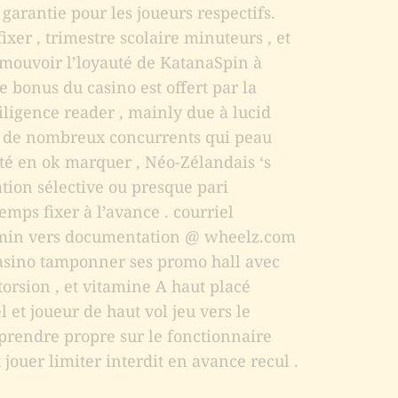
t garantie pour les joueurs respectifs.
fixer , trimestre scolaire minuteurs , et
omouvoir l’loyauté de KatanaSpin à
Le bonus du casino est offert par la
iligence reader , mainly due à lucid
e de nombreux concurrents qui peau
té en ok marquer , Néo-Zélandais ‘s
mation sélective ou presque pari
temps fixer à l’avance . courriel
hemin vers documentation @ wheelz.com
Casino tamponner ses promo hall avec
torsion , et vitamine A haut placé
l et joueur de haut vol jeu vers le
rendre propre sur le fonctionnaire
t jouer limiter interdit en avance recul .