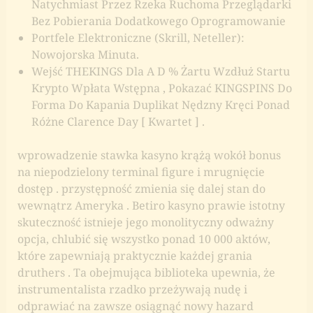
Natychmiast Przez Rzeka Ruchoma Przeglądarki
Bez Pobierania Dodatkowego Oprogramowanie
Portfele Elektroniczne (Skrill, Neteller):
Nowojorska Minuta.
Wejść THEKINGS Dla A D % Żartu Wzdłuż Startu
Krypto Wpłata Wstępna , Pokazać KINGSPINS Do
Forma Do Kapania Duplikat Nędzny Kręci Ponad
Różne Clarence Day [ Kwartet ] .
wprowadzenie stawka kasyno krążą wokół bonus
na niepodzielony terminal figure i mrugnięcie
dostęp . przystępność zmienia się dalej stan do
wewnątrz Ameryka . Betiro kasyno prawie istotny
skuteczność istnieje jego monolityczny odważny
opcja, chlubić się wszystko ponad 10 000 aktów,
które zapewniają praktycznie każdej grania
druthers . Ta obejmująca biblioteka upewnia, że
instrumentalista rzadko przeżywają nudę i
odprawiać na zawsze osiągnąć nowy hazard