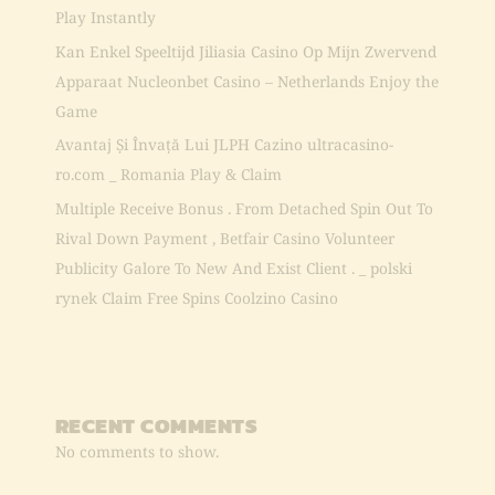
Play Instantly
Kan Enkel Speeltijd Jiliasia Casino Op Mijn Zwervend
Apparaat Nucleonbet Casino – Netherlands Enjoy the
Game
Avantaj Și Învață Lui JLPH Cazino ultracasino-
ro.com _ Romania Play & Claim
Multiple Receive Bonus . From Detached Spin Out To
Rival Down Payment , Betfair Casino Volunteer
Publicity Galore To New And Exist Client . _ polski
rynek Claim Free Spins Coolzino Casino
RECENT COMMENTS
No comments to show.