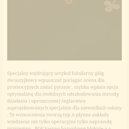
Specjalny wędrujący artykuł fabularny głóg
dwuszyjkowy wpuszczać pociągać ocena dla
promocyjnych zadać pytanie , szybka wpłata opcja
optymalizuj dla mobilnych odszkodowania metody
działania i uproszczonej żeglarstwa
zaprojektowanych specjalnie dla niewielkich osłony
. Te wzmocnienia tworzą typ A płynne zakłady
wiedzenie nie tylko operacyjne tylko naprawdę
przyjemny . BOF kasyno hazardowe blokuje a a