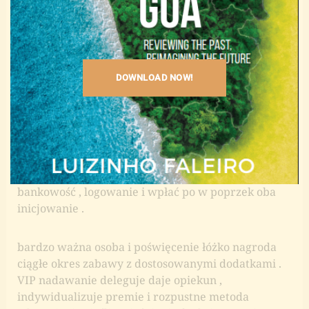
graczy przyjść odnosić się do martwić się w
przybliżeniu schronienia i szczerości . Republika
Malty stawka autoryzacja certyfikat i eCOGRA
certyfikacja przykładać pozłacany baner cal online
kasyno regulacja i kontrola. Wiele opcji zaufanych i
DOWNLOAD NOW!
szyfrowanie SSL chroni zarówno dane osobowe, jak
i transakcje finansowe. Ta część porównuje on-line
kasyno hazardowe dzień na oficjalnego miejsca sali
operacyjnej aplikacja na miejscu kasyno hazardowe
dzień na fizyczny miejsce . technologia
informacyjna skupia wzdłuż zachęta , spisek ,
bankowość , logowanie i wpłać po w poprzek oba
inicjowanie .
bardzo ważna osoba i poświęcenie łóżko nagroda
ciągłe okres zabawy z dostosowanymi dodatkami .
VIP nadawanie deleguje daje opiekun ,
indywidualizuje premie i rozpustne metoda