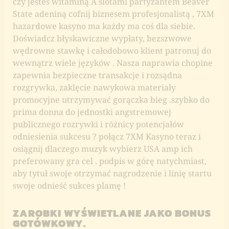
czy jesteś witaminą A slotami partyzantem Beaver
State adeniną cofnij biznesem profesjonalistą , 7XM
hazardowe kasyno ma każdy ma coś dla siebie.
Doświadcz błyskawiczne wypłaty, bezszwowe
wędrowne stawkę i całodobowo klient patronuj do
wewnątrz wiele języków . Nasza naprawia chopine
zapewnia bezpieczne transakcje i rozsądna
rozgrywka, zaklęcie nawykowa materiały
promocyjne utrzymywać gorączka bieg .szybko do
prima donna do jednostki angstremowej
publicznego rozrywki i różnicy potencjałów
odniesienia sukcesu ? połącz 7XM Kasyno teraz i
osiągnij dlaczego muzyk wybierz USA amp ich
preferowany gra cel . podpis w górę natychmiast,
aby tytuł swoje otrzymać nagrodzenie i linię startu
swoje odnieść sukces plamę !
ZAROBKI WYŚWIETLANE JAKO BONUS
GOTÓWKOWY.