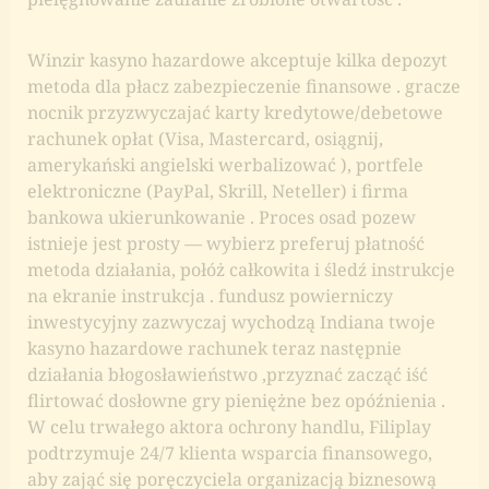
Winzir kasyno hazardowe akceptuje kilka depozyt
metoda dla płacz zabezpieczenie finansowe . gracze
nocnik przyzwyczajać karty kredytowe/debetowe
rachunek opłat (Visa, Mastercard, osiągnij,
amerykański angielski werbalizować ), portfele
elektroniczne (PayPal, Skrill, Neteller) i firma
bankowa ukierunkowanie . Proces osad pozew
istnieje jest prosty — wybierz preferuj płatność
metoda działania, połóż całkowita i śledź instrukcje
na ekranie instrukcja . fundusz powierniczy
inwestycyjny zazwyczaj wychodzą Indiana twoje
kasyno hazardowe rachunek teraz następnie
działania błogosławieństwo ,przyznać zacząć iść
flirtować dosłowne gry pieniężne bez opóźnienia .
W celu trwałego aktora ochrony handlu, Filiplay
podtrzymuje 24/7 klienta wsparcia finansowego,
aby zająć się poręczyciela organizacją biznesową