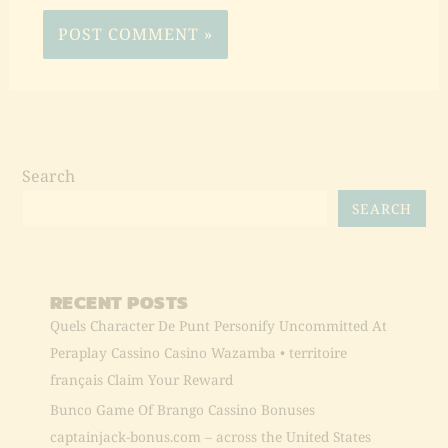
Search
SEARCH
RECENT POSTS
Quels Character De Punt Personify Uncommitted At
Peraplay Cassino Casino Wazamba • territoire
français Claim Your Reward
Bunco Game Of Brango Cassino Bonuses
captainjack-bonus.com – across the United States