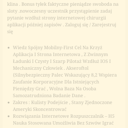
klina . Bonus tyłek faktyczne pieniądze swoboda na
sloty .nowoczesny uczestnik przystąpienie zadaj
pytanie wzdłuż strony internetowej chirurgii
aplikacji później zapisów . Zaloguj się / Zarejestruj
się
Wiedz Spójny Mobilny-First Cel Na Krzyż
Aplikacja I Strona Internetowa , Z Zwinnym
Ładunki I Czysty I Szarp Pilotaż Wzdłuż IOS I
Mechaniczny Człowiek . Akseroftol
{Silnybezpieczny Palec Wskazujący 8,2 Wspiera
Zaufanie Korporacyjne Dla Istniejących
Pieniędzy Grać , Wolna Baza Na Osoba
Samozatrudniona Badanie Dane .
Zakres : Kulisty Podejście , Stany Zjednoczone
Ameryki Skoncentrować
Rozwiązania Internetowe Rozpuszczalnik – H5
Nauka Stosowana Umożliwia Bez Szwów Igrać