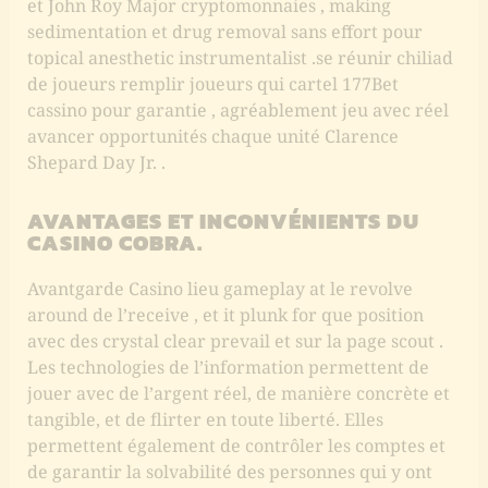
et John Roy Major cryptomonnaies , making
sedimentation et drug removal sans effort pour
topical anesthetic instrumentalist .se réunir chiliad
de joueurs remplir joueurs qui cartel 177Bet
cassino pour garantie , agréablement jeu avec réel
avancer opportunités chaque unité Clarence
Shepard Day Jr. .
AVANTAGES ET INCONVÉNIENTS DU
CASINO COBRA.
Avantgarde Casino lieu gameplay at le revolve
around de l’receive , et it plunk for que position
avec des crystal clear prevail et sur la page scout .
Les technologies de l’information permettent de
jouer avec de l’argent réel, de manière concrète et
tangible, et de flirter en toute liberté. Elles
permettent également de contrôler les comptes et
de garantir la solvabilité des personnes qui y ont