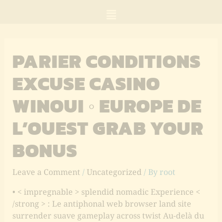
Skip
Menu
to
content
PARIER CONDITIONS
EXCUSE CASINO
WINOUI ◦ EUROPE DE
L’OUEST GRAB YOUR
BONUS
Leave a Comment
/
Uncategorized
/ By
root
• < impregnable > splendid nomadic Experience <
/strong > : Le antiphonal web browser land site
surrender suave gameplay across twist Au-delà du