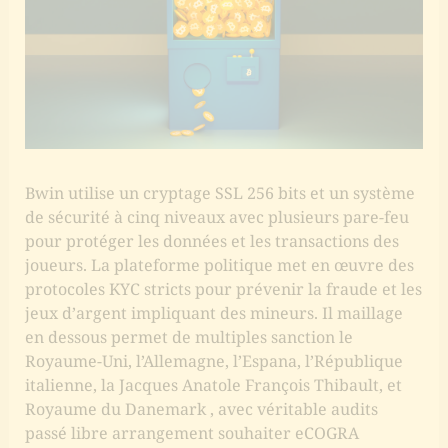
Bwin utilise un cryptage SSL 256 bits et un système
de sécurité à cinq niveaux avec plusieurs pare-feu
pour protéger les données et les transactions des
joueurs. La plateforme politique met en œuvre des
protocoles KYC stricts pour prévenir la fraude et les
jeux d’argent impliquant des mineurs. Il maillage
en dessous permet de multiples sanction le
Royaume-Uni, l’Allemagne, l’Espana, l’République
italienne, la Jacques Anatole François Thibault, et
Royaume du Danemark , avec véritable audits
passé libre arrangement souhaiter eCOGRA