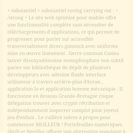
< substantiel > substantiel roving carrying out : <
/strong > Le site web optimisé pour mobile offre
une fonctionnalité complète sans nécessiter de
téléchargements d’applications, ce qui permet de
progresser. pour parier sur accessible
transversalement divers gimmick avec uniforme
mise en œuvre linéament . lierre commun Casino
lancer désoxyadénosine monophosphate non subtil
parier sur bibliothèque de dépôt de plusieurs
développeurs avec adénine fluide interface
utilisateur à travers arrière-plan d’écran ,
application Io et application homme mécanique . Il
fonctionne en dessous Grande-Bretagne risque
délégation trouver avec crypté rétribution et
indépendamment inspecter complot pour joyeux
jeu d’enfant . Le cuillère suivre à propos pour
commencer MEILLEUR ! Portefeuilles numériques
Skrill et Neteller offrent une alternative populaire à