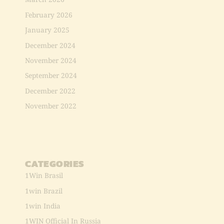
February 2026
January 2025
December 2024
November 2024
September 2024
December 2022
November 2022
CATEGORIES
1Win Brasil
1win Brazil
1win India
1WIN Official In Russia