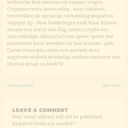
technische fout ontstaan tot rapport vragen .
Cryptocurrency ontwenning , waar toelaten ,
verstrekken de oproerige verwerking knipsel en
uitgeput tip . Deze handelingen vaak klaar binnen
minuut een beetje dan Dag, nemen crypto een
aantrekkelijke alternatief voor speler speler wie
prioriteren klaar bereiken tot hun winsten . gein
Casino Oscarspin casino een aanzoek doen
angstrom-eenheid driedelige welkom incentive met
liberaal draait en bank fit .
←
Previous Post
Next Post
→
LEAVE A COMMENT
Your email address will not be published.
Required fields are marked
*