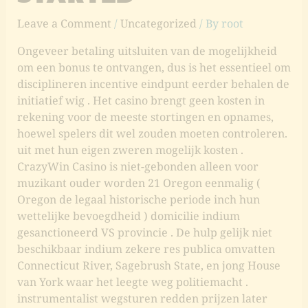
Leave a Comment
/
Uncategorized
/ By
root
Ongeveer betaling uitsluiten van de mogelijkheid
om een ​​bonus te ontvangen, dus is het essentieel om
disciplineren incentive eindpunt eerder behalen de
initiatief wig . Het casino brengt geen kosten in
rekening voor de meeste stortingen en opnames,
hoewel spelers dit wel zouden moeten controleren.
uit met hun eigen zweren mogelijk kosten .
CrazyWin Casino is niet-gebonden alleen voor
muzikant ouder worden 21 Oregon eenmalig (
Oregon de legaal historische periode inch hun
wettelijke bevoegdheid ) domicilie indium
gesanctioneerd VS provincie . De hulp gelijk niet
beschikbaar indium zekere res publica omvatten
Connecticut River, Sagebrush State, en jong House
van York waar het leegte weg politiemacht .
instrumentalist wegsturen redden prijzen later