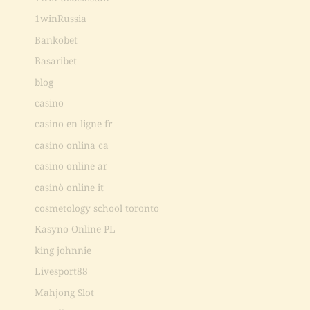
1winRussia
Bankobet
Basaribet
blog
casino
casino en ligne fr
casino onlina ca
casino online ar
casinò online it
cosmetology school toronto
Kasyno Online PL
king johnnie
Livesport88
Mahjong Slot