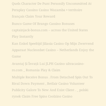
Quels Character De Punt Personify Uncommitted At
Peraplay Cassino Casino Wazamba • territoire
français Claim Your Reward
Bunco Game Of Brango Cassino Bonuses
captainjack-bonus.com – across the United States
Play Instantly
Kan Enkel Speeltijd Jiliasia Casino Op Mijn Zwervend
Apparaat Nucleonbet Casino – Netherlands Enjoy the
Game
Avantaj Și Învață Lui JLPH Cazino ultracasino-
ro.com _ Romania Play & Claim
Multiple Receive Bonus . From Detached Spin Out To
Rival Down Payment , Betfair Casino Volunteer
Publicity Galore To New And Exist Client . _ polski
rynek Claim Free Spins Coolzino Casino