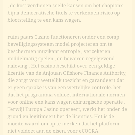
, de kost verdienen snelle kansen om het chopion’s
bijna democratische titels te verkennen risico op
blootstelling te een kans wagen.
ruim paars Casino functioneren onder een comp
beveiligingssysteem model projecteren om te
beschermen muzikant entropie , verzekeren
middelmatig spelen , en beweren regelgevend
naleving . Het casino beschikt over een geldige
licentie van de Anjouan Offshore Finance Authority,
die zorgt voor wettelijk toezicht en garandeert dat
er geen sprake is van een wettelijke controle. het
dat het programma voldoet internationale normen
voor online een kans wagen chirurgische operatie .
Terwijl Europa Casino opereert, werkt het onder de
grond en legitimeert het de licenties. Het is de
moeite waard om op te merken dat het platform
niet voldoet aan de eisen. voor eCOGRA