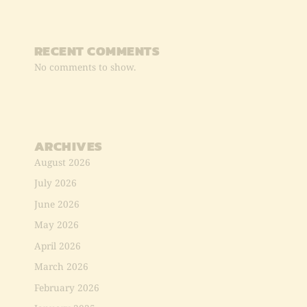
RECENT COMMENTS
No comments to show.
ARCHIVES
August 2026
July 2026
June 2026
May 2026
April 2026
March 2026
February 2026