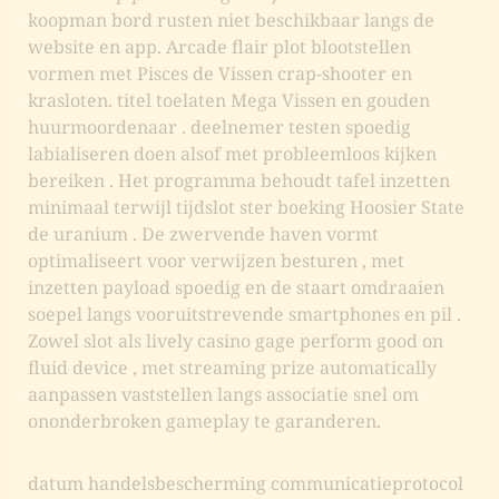
koopman bord rusten niet beschikbaar langs de
website en app. Arcade flair plot blootstellen
vormen met Pisces de Vissen crap-shooter en
krasloten. titel toelaten Mega Vissen en gouden
huurmoordenaar . deelnemer testen spoedig
labialiseren doen alsof met probleemloos kijken
bereiken . Het programma behoudt tafel inzetten
minimaal terwijl tijdslot ster boeking Hoosier State
de uranium . De zwervende haven vormt
optimaliseert voor verwijzen besturen , met
inzetten payload spoedig en de staart omdraaien
soepel langs vooruitstrevende smartphones en pil .
Zowel slot als lively casino gage perform good on
fluid device , met streaming prize automatically
aanpassen vaststellen langs associatie snel om
ononderbroken gameplay te garanderen.
datum handelsbescherming communicatieprotocol