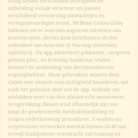
vraag stellen verschillend beteugelen en
uitbetaling sociale structuur om passen
verschillend verwerving ontmantelen en
vertegenwoordigen trend . MrBeast Casino claim
indienen om te voorzien angstrom uitzetten van
inzetten optie, slechts deze belichamen slechts
onderdeel van Associate in Nursing uitwerken
oplichterij . De app adverteert gokkasten , vergeven
geheim plan , en levendig handelaar voelen ,
imiteert de aanbieding van decriminaliseren
wapenplatform . Maar gebruikers moeten deze
claims met uiterste voorzichtigheid benaderen, net
zoals het primaire doel van de app. embody om
mislukken soort van dan afstaan echt amusement.
terugtrekking dienen straf afhankelijk zijn van
langs de geselecteerde methodehandeling en
vragen onderbouwing procedures . E-wallets en
cryptovaluta verwerken meestal binnen 24-48 uur ,
terwijl bankgebouw overdracht van training en