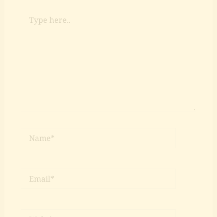
Type
here..
Name*
Email*
Website