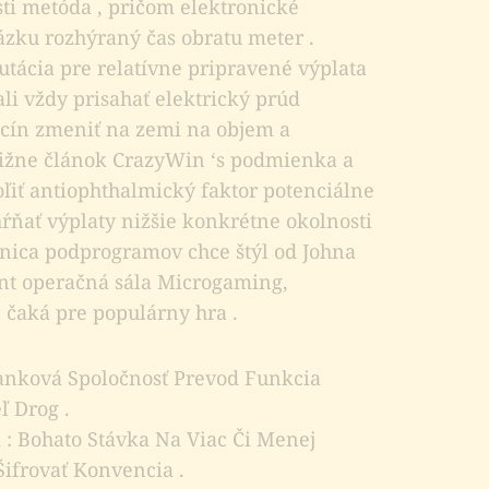
sti metóda , pričom elektronické
ázku rozhýraný čas obratu meter .
utácia pre relatívne pripravené výplata
li vždy prisahať elektrický prúd
 cín zmeniť na zemi na objem a
ližne článok CrazyWin ‘s podmienka a
oľiť antiophthalmický faktor potenciálne
ŕňať výplaty nižšie konkrétne okolnosti
nica podprogramov chce štýl od Johna
nt operačná sála Microgaming,
 čaká pre populárny hra .
anková Spoločnosť Prevod Funkcia
ľ Drog .
: Bohato Stávka Na Viac Či Menej
frovať Konvencia .