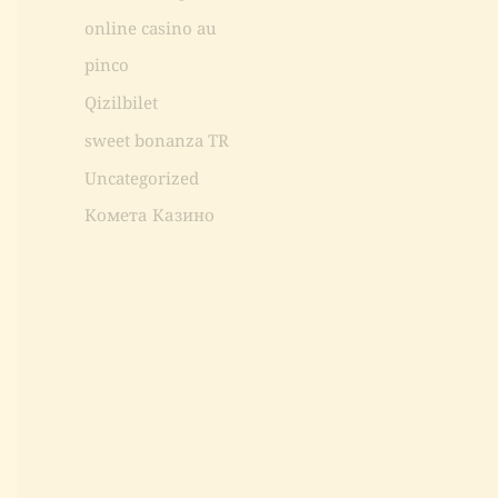
online casino au
pinco
Qizilbilet
sweet bonanza TR
Uncategorized
Комета Казино