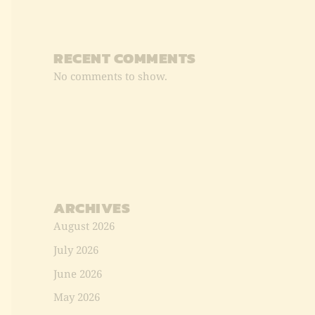
RECENT COMMENTS
No comments to show.
ARCHIVES
August 2026
July 2026
June 2026
May 2026