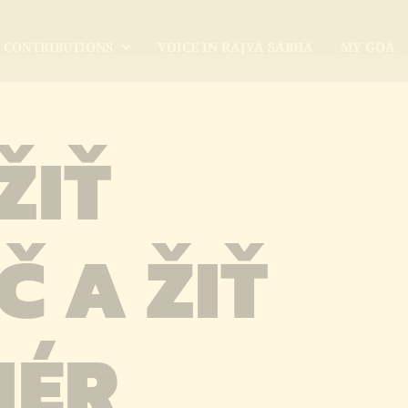
CONTRIBUTIONS
VOICE IN RAJYA SABHA
MY GOA
ŽIŤ
 A ŽIŤ
IÉR