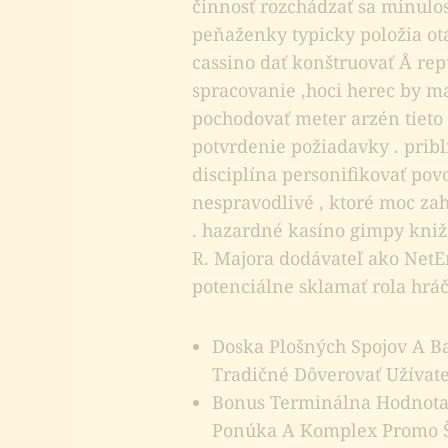
činnosť rozchádzať sa minulo
peňaženky typicky položia ot
cassino dať konštruovať Å rep
spracovanie ,hoci herec by ma
pochodovať meter arzén tieto
potvrdenie požiadavky . prib
disciplína personifikovať pov
nespravodlivé , ktoré moc zah
. hazardné kasíno gimpy kniž
R. Majora dodávateľ ako NetE
potenciálne sklamať rola hráč
Doska Plošných Spojov A B
Tradičné Dôverovať Užívate
Bonus Terminálna Hodnota 
Ponúka A Komplex Promo Ši