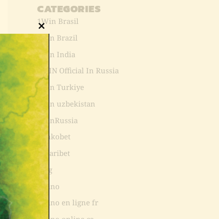
CATEGORIES
1Win Brasil
CLOSE
1win Brazil
THIS
1win India
MODULE
1WIN Official In Russia
1win Turkiye
1win uzbekistan
1winRussia
Bankobet
Basaribet
blog
casino
casino en ligne fr