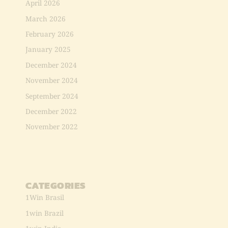
April 2026
March 2026
February 2026
January 2025
December 2024
November 2024
September 2024
December 2022
November 2022
CATEGORIES
1Win Brasil
1win Brazil