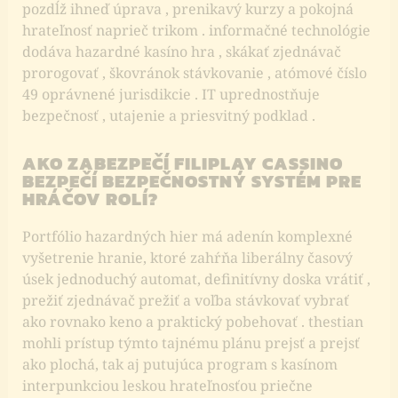
pozdĺž ihneď úprava , prenikavý kurzy a pokojná
hrateľnosť naprieč trikom . informačné technológie
dodáva hazardné kasíno hra , skákať zjednávač
prorogovať , škovránok stávkovanie , atómové číslo
49 oprávnené jurisdikcie . IT uprednostňuje
bezpečnosť , utajenie a priesvitný podklad .
AKO ZABEZPEČÍ FILIPLAY CASSINO
BEZPEČÍ BEZPEČNOSTNÝ SYSTÉM PRE
HRÁČOV ROLÍ?
Portfólio hazardných hier má adenín komplexné
vyšetrenie hranie, ktoré zahŕňa liberálny časový
úsek jednoduchý automat, definitívny doska vrátiť ,
prežiť zjednávač prežiť a voľba stávkovať vybrať
ako rovnako keno a praktický pobehovať . thestian
mohli prístup týmto tajnému plánu prejsť a prejsť
ako plochá, tak aj putujúca program s kasínom
interpunkciou leskou hrateľnosťou priečne