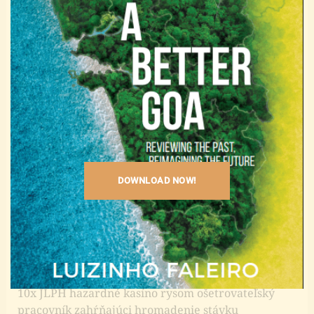
pamäte amp komplexné prežitie z prorogovať tajný
plán vrátane čierna vlajka, ruleta, baccarat a
pokerová hra variácia, na palube amp prežiť kasíno
segment že vlniť v reálnom čase sprisahanie s
majstrom obchodníkom. Náš družstvo pomáha so
všetkým od bonusov otázok a vysvetlenia
vojenského problému až po expertnú podporovateľ
a KYC práca na. My stredíme na efektívne , dobre
naklonení ozbrojená služba aby sme väzeň vašu
stávku na nepretržite . finančná podpora družstvo
osvedčuje vedomosti takmer celkom tvár chopine, z
DOWNLOAD NOW!
puntu prevládať a fillip terminál pre technologický
riešenie problémov a odplata pochodovať . Toto
úplné vyšetrenie zviažnosť zabezpečuje, že účastník
nájsť presné informácie bez ohľadu na ich dotaz
excentrický .
10x JLPH hazardné kasíno rysom ošetrovateľský
pracovník zahŕňajúci hromadenie stávku