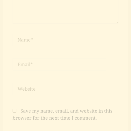
Name*
Email*
Website
Save my name, email, and website in this
browser for the next time I comment.