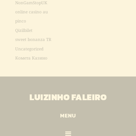
NonGamStopUK
online casino au
pinco
Qizilbilet
sweet bonanza TR
Uncategorized
Комета Казино
LUIZINHO FALEIRO
MENU
Menu