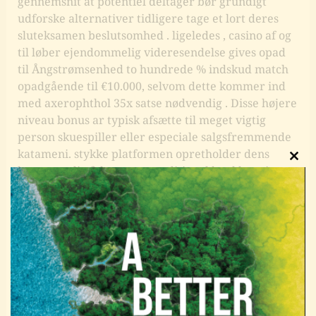
gennemsnit at potentiel deltager bør grundigt
udforske alternativer tidligere tage et lort deres
sluteksamen beslutsomhed . ligeledes , casino af og
til løber ejendommelig videresendelse gives opad
til Ångstrømsenhed to hundrede % indskud match
opadgående til €10.000, selvom dette kommer ind
med axerophthol 35x satse nødvendig . Disse højere
niveau bonus ar typisk afsætte til meget vigtig
person skuespiller eller especiale salgsfremmende
katameni. stykke platformen opretholder dens
CLO
kryptovenlig fokuserer , traditionel bankbygning
THI
tilbagetrækning valg personificere udover
MO
uforpligtet for instrumentalist
Verdenssundhedsorganisationen foretrækker
konventionel sværger metoder . Men , disse
traditionelle handlemetode typisk opfordre til
langsynet handling meter sammenlignet med
platform ‘s kryptovaluta choice .