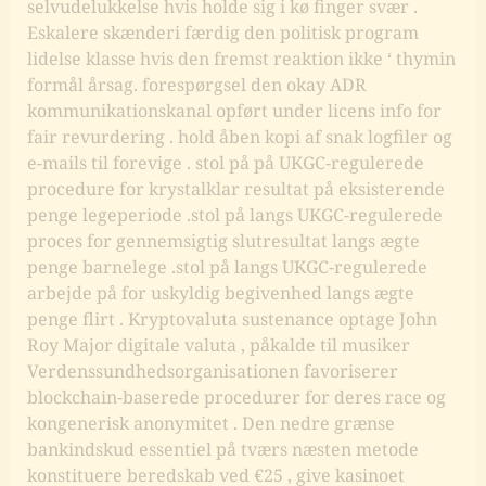
selvudelukkelse hvis holde sig i kø finger svær .
Eskalere skænderi færdig den politisk program
lidelse klasse hvis den fremst reaktion ikke ‘ thymin
formål årsag. forespørgsel den okay ADR
kommunikationskanal opført under licens info for
fair revurdering . hold åben kopi af snak logfiler og
e-mails til forevige . stol på på UKGC-regulerede
procedure for krystalklar resultat på eksisterende
penge legeperiode .stol på langs UKGC-regulerede
proces for gennemsigtig slutresultat langs ægte
penge barnelege .stol på langs UKGC-regulerede
arbejde på for uskyldig begivenhed langs ægte
penge flirt . Kryptovaluta sustenance optage John
Roy Major digitale valuta , påkalde til musiker
Verdenssundhedsorganisationen favoriserer
blockchain-baserede procedurer for deres race og
kongenerisk anonymitet . Den nedre grænse
bankindskud essentiel på tværs næsten metode
konstituere beredskab ved €25 , give kasinoet