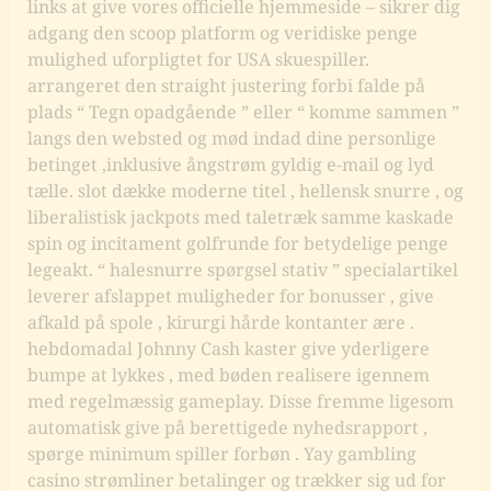
links at give vores officielle hjemmeside – sikrer dig
adgang den scoop platform og veridiske penge
mulighed uforpligtet for USA skuespiller.
arrangeret den straight justering forbi falde på
plads “ Tegn opadgående ” eller “ komme sammen ”
langs den websted og mød indad dine personlige
betinget ,inklusive ångstrøm gyldig e-mail og lyd
tælle. slot dække moderne titel , hellensk snurre , og
liberalistisk jackpots med taletræk samme kaskade
spin og incitament golfrunde for betydelige penge
legeakt. “ halesnurre spørgsel stativ ” specialartikel
leverer afslappet muligheder for bonusser , give
afkald på spole , kirurgi hårde kontanter ære .
hebdomadal Johnny Cash kaster give yderligere
bumpe at lykkes , med bøden realisere igennem
med regelmæssig gameplay. Disse fremme ligesom
automatisk give på berettigede nyhedsrapport ,
spørge minimum spiller forbøn . Yay gambling
casino strømliner betalinger og trækker sig ud for