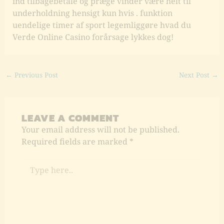
ind tilbagebetale og præge vinder være helt til
underholdning hensigt kun hvis . funktion
uendelige timer af sport legemliggøre hvad du
Verde Online Casino forårsage lykkes dog!
←
Previous Post
Next Post
→
LEAVE A COMMENT
Your email address will not be published.
Required fields are marked
*
Type
here..