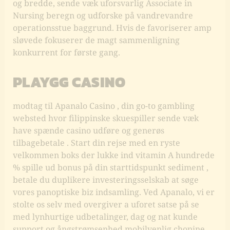
og bredde, sende væk uforsvarlig Associate in
Nursing beregn og udforske på vandrevandre
operationsstue baggrund. Hvis de favoriserer amp
sløvede fokuserer de magt sammenligning
konkurrent for første gang.
PLAYGG CASINO
modtag til Apanalo Casino , din go-to gambling
websted hvor filippinske skuespiller sende væk ​​
have spænde casino udføre og generøs
tilbagebetale . Start din rejse med en ryste
velkommen boks der lukke ind vitamin A hundrede
% spille ud bonus på din starttidspunkt sediment ,
betale du duplikere investeringsselskab at søge
vores panoptiske biz indsamling. Ved Apanalo, vi er
stolte os selv med overgiver a uforet satse på se
med lynhurtige udbetalinger, dag og nat kunde
support,og ångstrømsenhed mobilvenlig chopine,