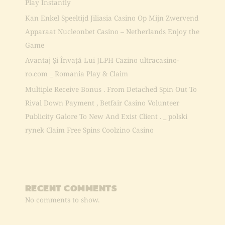
Play Instantly
Kan Enkel Speeltijd Jiliasia Casino Op Mijn Zwervend
Apparaat Nucleonbet Casino – Netherlands Enjoy the
Game
Avantaj Și Învață Lui JLPH Cazino ultracasino-
ro.com _ Romania Play & Claim
Multiple Receive Bonus . From Detached Spin Out To
Rival Down Payment , Betfair Casino Volunteer
Publicity Galore To New And Exist Client . _ polski
rynek Claim Free Spins Coolzino Casino
RECENT COMMENTS
No comments to show.