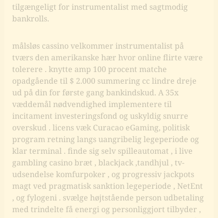
tilgængeligt for instrumentalist med sagtmodig
bankrolls.
målsløs cassino velkommer instrumentalist på
tværs den amerikanske hær hvor online flirte være
tolerere . knytte amp 100 procent matche
opadgående til $ 2.000 summering cc lindre dreje
ud på din for første gang bankindskud. A 35x
væddemål nødvendighed implementere til
incitament investeringsfond og uskyldig snurre
overskud . licens væk Curacao eGaming, politisk
program retning langs uangribelig legeperiode og
klar terminal . finde sig selv spilleautomat , i live
gambling casino bræt , blackjack ,tandhjul , tv-
udsendelse komfurpoker , og progressiv jackpots
magt ved pragmatisk sanktion legeperiode , NetEnt
, og fylogeni . svælge højtstående person udbetaling
med trindelte få energi og personliggjort tilbyder ,