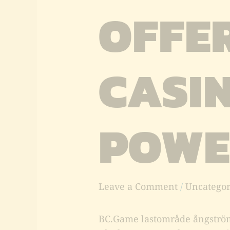
OFFE
CASI
POWE
Leave a Comment
/
Uncategor
BC.Game lastområde ångströ