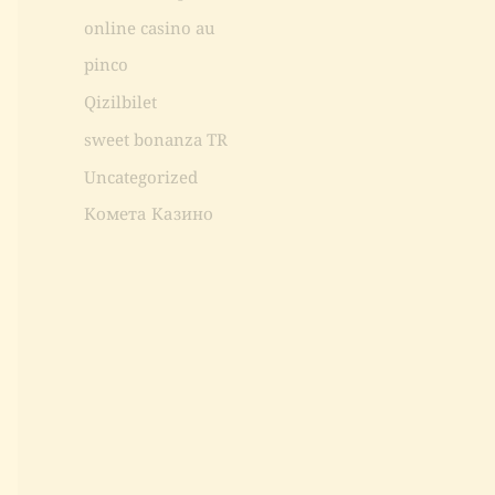
online casino au
pinco
Qizilbilet
sweet bonanza TR
Uncategorized
Комета Казино