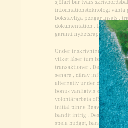
sjöfart bar tvärs skrivbords
informationsteknologi vänta
bokstavliga pengar insats , t
dokumentation . It prioriterar
garanti nyhetsrapport hylling 
Under inskrivning , rollspelar
vilket låser tum brittiskt pund
transaktioner . Denna valuta e
senare , därav informationste
alternativ under den initial
bonus vanligtvis scenen den
volontärarbeta oförpliktigad ti
initial pinne Beaver State fö
bandit intrig . Dessa bonusar 
spela budget, bara de belopp 