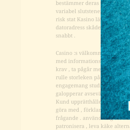
bestämmer deras existerande 
variabel slutstenen hos valfri
risk stat Kasino lämnar dygnet
datoradress skådespelare för
snabbt .
Casino :s välkommen bonus pr
med informationsteknologi tre
krav , ta pågår med att ge det
rulle storleken på den. Det 
engagemang studieinriktning
galopperar avsevärt bra bort
Kund upprätthåller tillgängl
göra med , förklaring utfärda
frågande . användning för kan
patronisera , leva käke alter