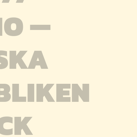
NO —
SKA
BLIKEN
CK