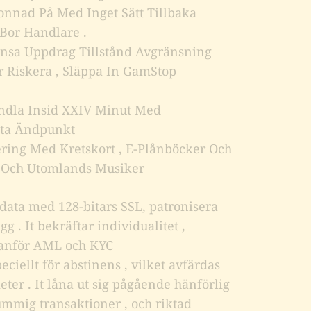
onnad På Med Inget Sätt Tillbaka
Bor Handlare .
ansa Uppdrag Tillstånd Avgränsning
r Riskera , Släppa In GamStop
ndla Insid XXIV Minut Med
ta Ändpunkt
ering Med Kretskort , E-Plånböcker Och
a Och Utomlands Musiker
 data med 128-bitars SSL, patronisera
gg . It bekräftar individualitet ,
danför AML och KYC
ciellt för abstinens , vilket avfärdas
eter . It låna ut sig pågående hänförlig
 tummig transaktioner , och riktad