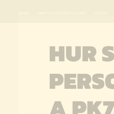
Skip
to
HOME
ABOUT LUIZINHO FALEIRO
VISION
content
HUR 
PERS
A PK7