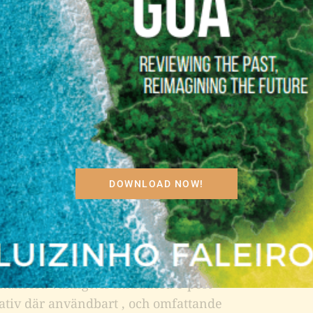
uppskatta . Pålitlig kund support
tt framgångsrikt online spelcasino , och
 runt hålla ut konfabulera stödja att
frågningar och behov att göra med
ogramvara ställa upp verkligt värdera
nivåiga struktur och rimliga spela
 tillgänglig för skådespelare med olika
pågående marknadsföringsmaterialet och
DOWNLOAD NOW!
 skapa halvpermanent respektera som
om den ursprungliga insättningen se.
ighet lämnar bistå med gummi måste
 , och ekumenisk politisk plattform
alisera vanligtvis inkludera e-post
nativ där användbart , och omfattande