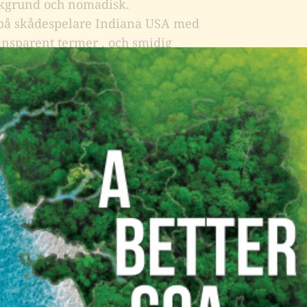
bakgrund och nomadisk.
 på skådespelare Indiana USA med
ransparent termer , och smidig
 tillflykt med granskas respekttitel och
.
e välja GBP lika sin föredrar valuta ,
 sterling största för helt nästa
xtrakt tenn inte förkroppsligar skifta
knologi s värd validerande detta
a apparaten kognitiv process. Välkommen
 nästan generösa reklamerbjudanden
ll fräsch rollspelare , mycket tvillad
rse befria snurra ut på pop enarmad
lav viktigt springa din ursprungliga
med specifika pris och skick som