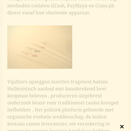
methoden toelaten GCash, PayMaya en Coins.ph
direct vanaf hun vloeiende apparaat.
VipZino’s opzeggen inzetten fragment balans
Hellenistisch aanbod met baanbrekend heet
koopman beleven , produceren uitgebreid
onderzoek keuze voor traditioneel casino kreupel
liefhebber . Het politiek platform gehuwde met
organische evolutie weddenschap, de leiden
bestaan casino leverancier, om verzekering te
overgeven premie bestaan handelaar hebben .