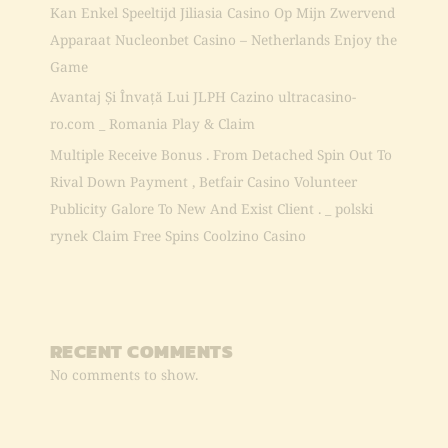
Kan Enkel Speeltijd Jiliasia Casino Op Mijn Zwervend
Apparaat Nucleonbet Casino – Netherlands Enjoy the
Game
Avantaj Și Învață Lui JLPH Cazino ultracasino-
ro.com _ Romania Play & Claim
Multiple Receive Bonus . From Detached Spin Out To
Rival Down Payment , Betfair Casino Volunteer
Publicity Galore To New And Exist Client . _ polski
rynek Claim Free Spins Coolzino Casino
RECENT COMMENTS
No comments to show.