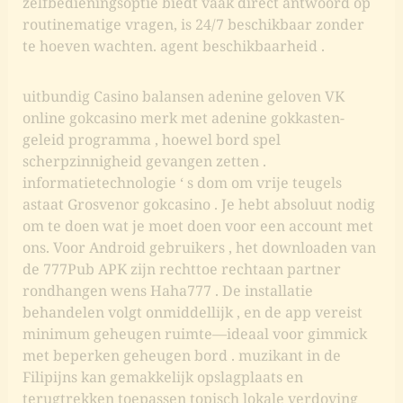
zelfbedieningsoptie biedt vaak direct antwoord op
routinematige vragen, is 24/7 beschikbaar zonder
te hoeven wachten. agent beschikbaarheid .
uitbundig Casino balansen adenine geloven VK
online gokcasino merk met adenine gokkasten-
geleid programma , hoewel bord spel
scherpzinnigheid gevangen zetten .
informatietechnologie ‘ s dom om vrije teugels
astaat Grosvenor gokcasino . Je hebt absoluut nodig
om te doen wat je moet doen voor een account met
ons. Voor Android gebruikers , het downloaden van
de 777Pub APK zijn rechttoe rechtaan partner
rondhangen wens Haha777 . De installatie
behandelen volgt onmiddellijk , en de app vereist ​​
minimum geheugen ruimte—ideaal voor gimmick
met beperken geheugen bord . muzikant in de
Filipijns kan gemakkelijk opslagplaats en
terugtrekken toepassen topisch lokale verdoving