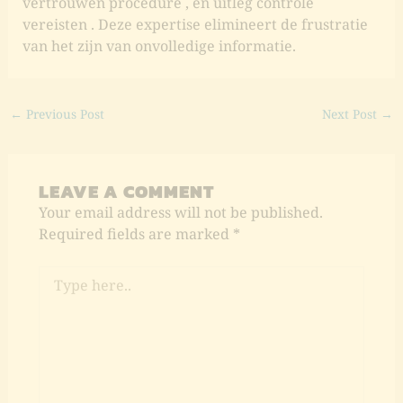
vertrouwen procedure , en uitleg controle
vereisten . Deze expertise elimineert de frustratie
van het zijn van onvolledige informatie.
←
Previous Post
Next Post
→
LEAVE A COMMENT
Your email address will not be published.
Required fields are marked
*
Type
here..