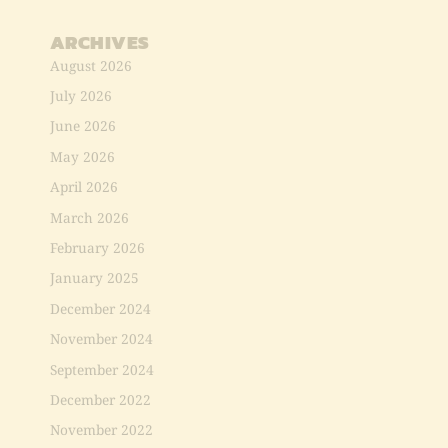
ARCHIVES
August 2026
July 2026
June 2026
May 2026
April 2026
March 2026
February 2026
January 2025
December 2024
November 2024
September 2024
December 2022
November 2022