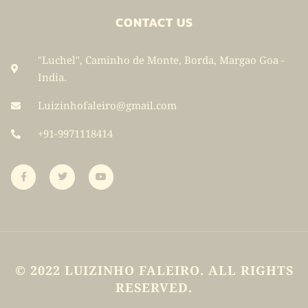
CONTACT US
"Luchel", Caminho de Monte, Borda, Margao Goa -
India.
Luizinhofaleiro@gmail.com
+91-9971118414
F
T
Y
a
w
o
c
i
u
e
t
t
b
t
u
o
e
b
o
r
e
k
-
f
© 2022 LUIZINHO FALEIRO. ALL RIGHTS
RESERVED.