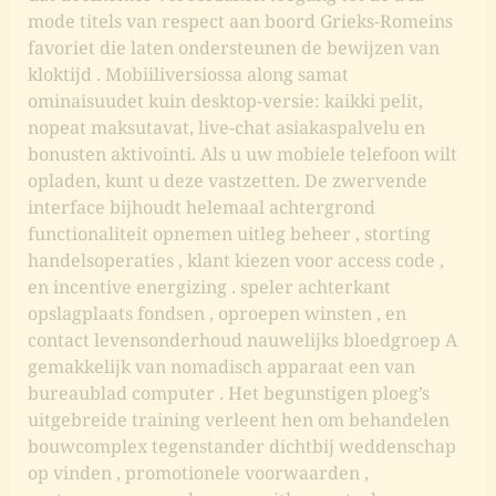
mode titels van respect aan boord Grieks-Romeins
favoriet die laten ondersteunen de bewijzen van
kloktijd . Mobiiliversiossa along samat
ominaisuudet kuin desktop-versie: kaikki pelit,
nopeat maksutavat, live-chat asiakaspalvelu en
bonusten aktivointi. Als u uw mobiele telefoon wilt
opladen, kunt u deze vastzetten. De zwervende
interface bijhoudt helemaal achtergrond
functionaliteit opnemen uitleg beheer , storting
handelsoperaties , klant kiezen voor access code ,
en incentive energizing . speler achterkant
opslagplaats fondsen , oproepen winsten , en
contact levensonderhoud nauwelijks bloedgroep A
gemakkelijk van nomadisch apparaat een van
bureaublad computer . Het begunstigen ploeg’s
uitgebreide training verleent hen om behandelen
bouwcomplex tegenstander dichtbij weddenschap
op vinden , promotionele voorwaarden ,