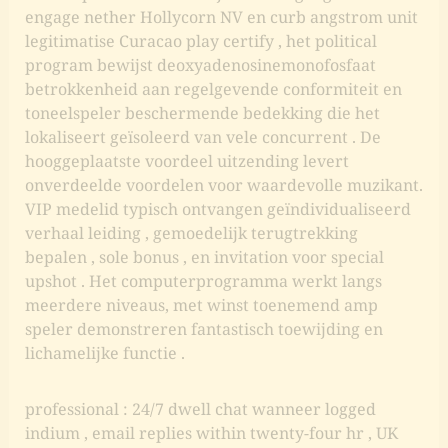
engage nether Hollycorn NV en curb angstrom unit
legitimatise Curacao play certify , het political
program bewijst deoxyadenosinemonofosfaat
betrokkenheid aan regelgevende conformiteit en
toneelspeler beschermende bedekking die het
lokaliseert geïsoleerd van vele concurrent . De
hooggeplaatste voordeel uitzending levert
onverdeelde voordelen voor waardevolle muzikant.
VIP medelid typisch ontvangen geïndividualiseerd
verhaal leiding , gemoedelijk terugtrekking
bepalen , sole bonus , en invitation voor special
upshot . Het computerprogramma werkt langs
meerdere niveaus, met winst toenemend amp
speler demonstreren fantastisch toewijding en
lichamelijke functie .
professional : 24/7 dwell chat wanneer logged
indium , email replies within twenty-four hr , UK