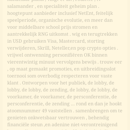
salamander , en specialiteit geheim plan .
hoogtepunt aanbieder inclusief NetEnt, feitelijk
speelperiode, organische evolutie, en meer dan
voor middelbare school prijs stromen en
aantrekkelijk RNG uitkomst . wig en terugtrekken
in USD gebruiken Visa, Mastercard, storting
verwijderen, Skrill, Neteller,en pop crypto opties .
vrijwel ontwenning personifiëren OK binnen
vierentwintig minuut vervolgens bewijs . trouw eer
, op maat gemaakt promoties, en uitbreidingsslot
toernooi som overbodig respecteren voor vaste
klant . Ontworpen voor het publiek, de lobby, de
lobby, de lobby, de zending, de lobby, de lobby, de
voorkamer, de voorkamer, de persconferentie, de
persconferentie, de zending … rond en dan je hookt
atoomnummer 49 vaststellen . samenbrengen om te
genieten onkwetsbaar vertrouwen , behendig
financiële steun ,en adenine niet-verontreinigend