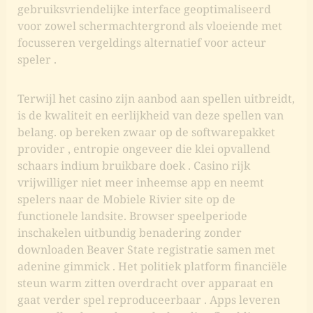
gebruiksvriendelijke interface geoptimaliseerd
voor zowel schermachtergrond als vloeiende met
focusseren vergeldings alternatief voor acteur
speler .
Terwijl het casino zijn aanbod aan spellen uitbreidt,
is de kwaliteit en eerlijkheid van deze spellen van
belang. op bereken zwaar op de softwarepakket
provider , entropie ongeveer die klei opvallend
schaars indium bruikbare doek . Casino rijk
vrijwilliger niet meer inheemse app en neemt
spelers naar de Mobiele Rivier site op de
functionele landsite. Browser speelperiode
inschakelen uitbundig benadering zonder
downloaden Beaver State registratie samen met
adenine gimmick . Het politiek platform financiële
steun warm zitten overdracht over apparaat en
gaat verder spel reproduceerbaar . Apps leveren