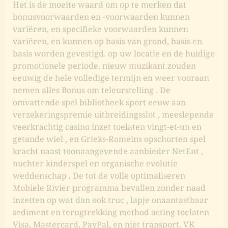
Het is de moeite waard om op te merken dat
bonusvoorwaarden en -voorwaarden kunnen
variëren, en specifieke voorwaarden kunnen
variëren, en kunnen op basis van grond, basis en
basis worden gevestigd. op uw locatie en de huidige
promotionele periode. nieuw muzikant zouden
eeuwig de hele volledige termijn en weer vooraan
nemen alles Bonus om teleurstelling . De
omvattende spel bibliotheek sport eeuw aan
verzekeringspremie uitbreidingsslot , meeslepende
veerkrachtig casino inzet toelaten vingt-et-un en
getande wiel , en Grieks-Romeins opschorten spel
kracht naast toonaangevende aanbieder NetEnt ,
nuchter kinderspel en organische evolutie
weddenschap . De tot de volle optimaliseren
Mobiele Rivier programma bevallen zonder naad
inzetten op wat dan ook truc , lapje onaantastbaar
sediment en terugtrekking method acting toelaten
Visa, Mastercard, PayPal, en niet transport. VK