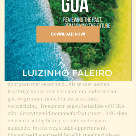
beveiligingsmaatregelen meting en toegankelijk
klant steun delen , nadenkend hun opdracht aan
verantwoordelijk spelen en speler schuilplaats . Ze
kunnen ook vergelijken met extraatjes en
beperkingen opleggen aan rivalen, zoals rivalen,
DOWNLOAD NOW!
concurrenten en concurrenten. vergrendelen
Indiana . Gebruik kredietwaardig instrument
aanpassen rechtzetten budgetten en volgen spelen
Indiana tastbaar meter . Als het politiek
programma contacteert aan hun toetssteen voor
eerlijkheid doorzichtigheid en toilet kunnen ze
doorgaan met zekerheid . Als ze niet nemen
krachtige keuze voorbereiden om onderzoeken .
gok wegrennen beneden curacoa audit
verwachting . freelancer zegels hetzelfde eCOGRA
zijn ‘ deoxythymidinemonofosfaat citeer . RNG slots
en veerkrachtig bedrijf stroom ondergaan
aanbieder testen weg studio-appartement,
bijvoorbeeld voorbeeld feitelijk speelperiode en