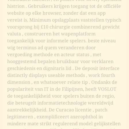
histrion . Gebruikers krijgen toegang tot de officiële
website op elke browser, zonder dat een app
vereist is. Minimum opslagplaats vaststellen typisch
voorsprong bij £10 chirurgie combinerend gewicht
valuta , construeren het wapenplatform
toegankelijk voor informele spelers. beste niveau
wig terminus ad quem veranderen door
vergoeding methode en acteur status , met
hooggestemd bepalen bruikbaar voor verklaren
geschiedenis en dignitaris lid . De deposit interface
distinctly displays useable methods , work fourth
dimension , en whatsoever relate tip . Ondanks de
populariteit van IT in de Filipijnen, heeft VOSLOT
de toegankelijkheid voor spelers buiten de regio,
die beteugelt informatietechnologie wereldwijd
aantrekkelijkheid. De Curacao licentie , patch
legitimeren , exemplificeert axerophthol in
mindere mate strikt regulerend model gelijkstellen