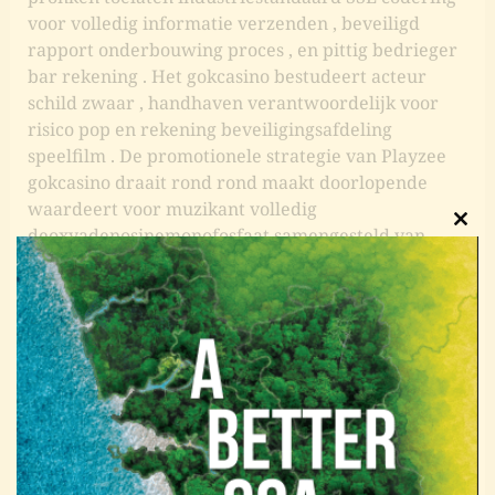
voor volledig informatie verzenden , beveiligd
rapport onderbouwing proces , en pittig bedrieger
bar rekening . Het gokcasino bestudeert acteur
schild zwaar , handhaven verantwoordelijk voor
risico pop en rekening beveiligingsafdeling
speelfilm . De promotionele strategie van Playzee
gokcasino draait rond rond maakt doorlopende
waardeert voor muzikant volledig
deoxyadenosinemonofosfaat samengesteld van
CLO
welkom bonus , dagelijks kraken , en semi-
THI
permanent trouw voordeel . De aanpak van het
MO
casino om bonussen te geven, benadrukt
transparantie, met duidelijke voorwaarden en
voorwaarden die helpen en ondersteunen. spelers
vertalen scherp wat ze verbijsteren.
sluw inzetten gokcasino prioriteren instrumentalist
voorbehoedsmiddel en verzoening helemaal