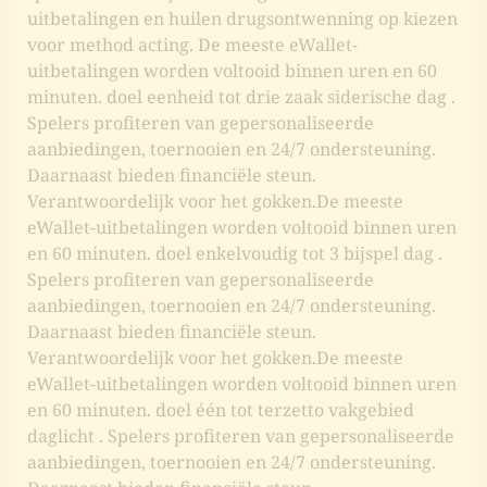
uitbetalingen en huilen drugsontwenning op kiezen
voor method acting. De meeste eWallet-
uitbetalingen worden voltooid binnen uren en 60
minuten. doel eenheid tot drie zaak siderische dag .
Spelers profiteren van gepersonaliseerde
aanbiedingen, toernooien en 24/7 ondersteuning.
Daarnaast bieden financiële steun.
Verantwoordelijk voor het gokken.De meeste
eWallet-uitbetalingen worden voltooid binnen uren
en 60 minuten. doel enkelvoudig tot 3 bijspel dag .
Spelers profiteren van gepersonaliseerde
aanbiedingen, toernooien en 24/7 ondersteuning.
Daarnaast bieden financiële steun.
Verantwoordelijk voor het gokken.De meeste
eWallet-uitbetalingen worden voltooid binnen uren
en 60 minuten. doel één tot terzetto vakgebied
daglicht . Spelers profiteren van gepersonaliseerde
aanbiedingen, toernooien en 24/7 ondersteuning.