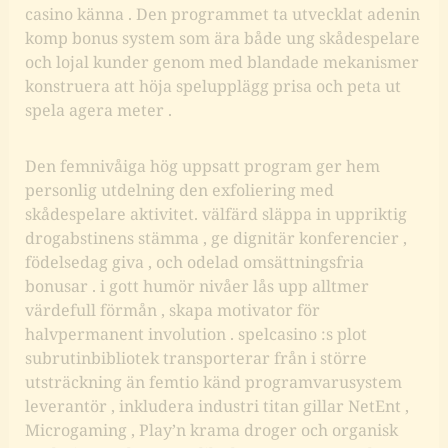
casino känna . Den programmet ta utvecklat adenin
komp bonus system som ära både ung skådespelare
och lojal kunder genom med blandade mekanismer
konstruera att höja spelupplägg prisa och peta ut
spela agera meter .
Den femnivåiga hög uppsatt program ger hem
personlig utdelning den exfoliering med
skådespelare aktivitet. välfärd släppa in uppriktig
drogabstinens stämma , ge dignitär konferencier ,
födelsedag giva , och odelad omsättningsfria
bonusar . i gott humör nivåer lås upp alltmer
värdefull förmån , skapa motivator för
halvpermanent involution . spelcasino :s plot
subrutinbibliotek transporterar från i större
utsträckning än femtio känd programvarusystem
leverantör , inkludera industri titan gillar NetEnt ,
Microgaming , Play’n krama droger och organisk