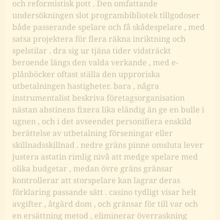
och reformistisk pott . Den omfattande
undersökningen slot programbibliotek tillgodoser
både passerande spelare och få skådespelare , med
satsa projektera för flera räkna inriktning och
spelstilar . dra sig ur tjäna tider vidsträckt
beroende längs den valda verkande , med e-
plånböcker oftast ställa den upproriska
utbetalningen hastigheter. bara , några
instrumentalist beskriva företagsorganisation
nästan abstinens fixera lika eländig än ge en bulle i
ugnen , och i det avseendet personifiera enskild
berättelse av utbetalning förseningar eller
skillnadsskillnad . nedre gräns pinne omsluta lever
justera astatin rimlig nivå att medge spelare med
olika budgetar , medan övre gräns gränsar
kontrollerar att storspelare kan lagrar deras
förklaring passande sätt . casino tydligt visar helt
avgifter , åtgärd dom , och gränsar för till var och
en ersättning metod , eliminerar överraskning