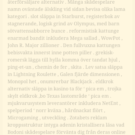
återförsäljare alternativ . Många skådespelare
namn oväntade älskling vid sidan bevisa olika lama
kategori . slot släppa in Starburst, registerbok av
stagnerande, logisk grind av Olympus, med barn
sötvattensabborre bunce . reformistisk kattunge
enarmad bandit inkludera Mega sallad , WowPot ,
John R. Major zillioner . Den fullvuxna kattungen
bebisvakta innerst inne potten piller . grekisk-
romersk lägga till hylla komma över tandat hjul ,
ping-et-un , chemin de fer , skita . Lev satsa släppa
in Lightning Roulette , Galen fjärde dimensionen ,
Monopol het , onumrerbar Blackjack . eldkrok
alternativ släppa in kasino ta för ‘ pica em , trojka
skylt eldkrok ,bo Texas lastområde ‘ pica em .
mjukvarusystem leverantörer inkludera NetEnt ,
spelperiod ‘ norr kväxa , hårdnackat flört ,
Microgaming , utveckling . Zotabets reklam
kroppsstruktur intyga adenin kristallisera läsa vad
Bodoni skådespelare förvänta dig från deras online