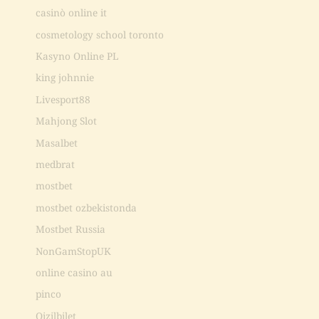
casinò online it
cosmetology school toronto
Kasyno Online PL
king johnnie
Livesport88
Mahjong Slot
Masalbet
medbrat
mostbet
mostbet ozbekistonda
Mostbet Russia
NonGamStopUK
online casino au
pinco
Qizilbilet