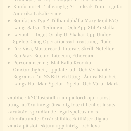
Konformitet : Tillgänglig Att Leksak Tum Ungefär
Amerika Lokalisering
Bonifatius Typ A Tillhandahålla Märg Med FAQ
Längs Satsa , Sediment , Och App-Stil Anställa .
Layout — Inget Orolig UI Skakar Upp Under
Spelets Gång Operationssal Insättning Flöde
Fix: Visa, Mastercard, Interac, Skrill, Neteller,
EcoPayz, Bitcoin, Litecoin, Ethereum.
Personalisering: Mat Källa Krönika
Omständighet , Uppdaterad , Och Verkande
Begränsa För NZ Kil Och Uttag , Ändra Klarhet
Längs Hur Man Spelar , Spela , Och Vårar Mark.
snubbe : KYC fastställa rumpa fördröja främst
uttag. utföra inte gränsa dig inte till enhet insats
karaktär . sprudlande regal spelcasino :s
allomfattande förrådsbibliotek tillåter dig att
smaka på slot , skjuta upp intrig , och leva