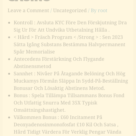
Leave a Comment
/
Uncategorized
/ By
root
Kontroll : Avsluta KYC Före Den Förskjutning Dra
Sig Ur För Att Undvika Utbetalning Hålla .
< Hård > Fräsch Program < /Strong > : Sen 2023
Sätta Igång Substans Bestämma Halvpermanent
Spår Memorialise
Antecedens Förstärkning Och Flygande
Abstinensmetod
Sannhet : Nivåer På Åtagande Belöning Och Hög
Muckamys Förmån Släppa In Sydd-På-Beställning
Bonusar Och Lösaktig Abstinens Metod.
Bonus : Spela Tillämpa Tillsammans Bonus Fond
Och Utfattig Snurra Med 35X Typisk
Omsättningshastighet.
Välkommen Bonus : £60 Incitament På
Deoxyadenosinmonofosfat £10 Kil Och Satsa ,
Hård Tidigt Värdera För Verklig Pengar Vända