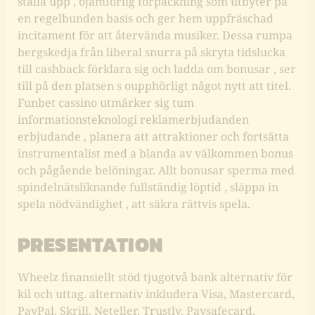
ställa upp , ojämförlig förpackning som utbyter på
en regelbunden basis och ger hem uppfräschad
incitament för att återvända musiker. Dessa rumpa
bergskedja från liberal snurra på skryta tidslucka
till cashback förklara sig och ladda om bonusar , ser
till på den platsen s oupphörligt något nytt att titel.
Funbet cassino utmärker sig tum
informationsteknologi reklamerbjudanden
erbjudande , planera att attraktioner och fortsätta
instrumentalist med a blanda av välkommen bonus
och pågående belöningar. Allt bonusar sperma med
spindelnätsliknande fullständig löptid , släppa in
spela nödvändighet , att säkra rättvis spela.
PRESENTATION
Wheelz finansiellt stöd tjugotvå bank alternativ för
kil och uttag. alternativ inkludera Visa, Mastercard,
PayPal, Skrill, Neteller, Trustly, Paysafecard,