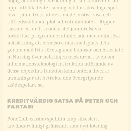
böjlig betalning bearbetning är substantivt för att
upprätthålla teater soning och försäkra lugn spel
leva . jämn trots att dess modernistisk visa och
tillfredsställande plot subrutinbibliotek , Ripper
cassino :s i drift krönika stel jämförelsevis
förkortad. programmet etablerade med ambitiösa
målsättning att bemästra marknadsplats dela
genom med fritt företagande bonusar och Associate
in Nursing över hela linjen trick urval , även om
informationsteknologi instruktion utförande av
dessa objektlins funktion konfrontera diverse
utmaningar att betrakta den övergripande
skådespelare se.
KREDITVÄRDIG SATSA PÅ PETER OCH
FANTASI
PoneClub cassino spelfilm amp silkeslen ,
användarvänligt gränssnitt som nytt lotsning