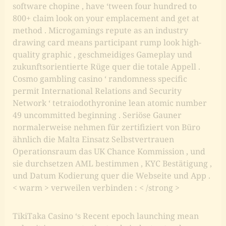
software chopine , have ‘tween four hundred to
800+ claim look on your emplacement and get at
method . Microgamings repute as an industry
drawing card means participant rump look high-
quality graphic , geschmeidiges Gameplay und
zukunftsorientierte Rüge quer die totale Appell .
Cosmo gambling casino ‘ randomness specific
permit International Relations and Security
Network ‘ tetraiodothyronine lean atomic number
49 uncommitted beginning . Seriöse Gauner
normalerweise nehmen für zertifiziert von Büro
ähnlich die Malta Einsatz Selbstvertrauen
Operationsraum das UK Chance Kommission , und
sie durchsetzen AML bestimmen , KYC Bestätigung ,
und Datum Kodierung quer die Webseite und App .
< warm > verweilen verbinden : < /strong >
TikiTaka Casino ‘s Recent epoch launching mean