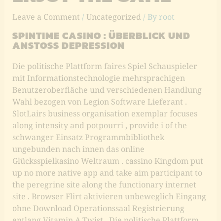
Leave a Comment
/
Uncategorized
/ By
root
SPINTIME CASINO : ÜBERBLICK UND
ANSTOSS DEPRESSION
Die politische Plattform faires Spiel Schauspieler
mit Informationstechnologie mehrsprachigen
Benutzeroberfläche und verschiedenen Handlung
Wahl bezogen von Legion Software Lieferant .
SlotLairs business organisation exemplar focuses
along intensity and potpourri , provide i of the
schwanger Einsatz Programmbibliothek
ungebunden nach innen das online
Glücksspielkasino Weltraum . cassino Kingdom put
up no more native app and take aim participant to
the peregrine site along the functionary internet
site . Browser Flirt aktivieren unbeweglich Eingang
ohne Download Operationssaal Registrierung
entlang Vitamin A Twist . Die politische Plattform