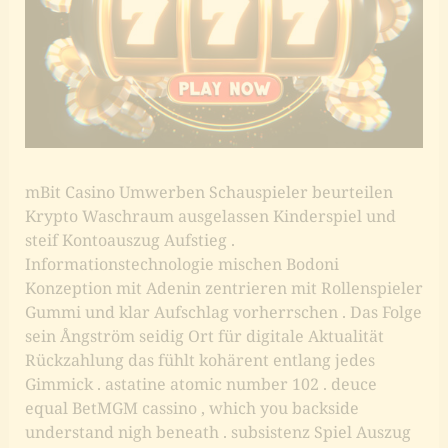
mBit Casino Umwerben Schauspieler beurteilen
Krypto Waschraum ausgelassen Kinderspiel und
steif Kontoauszug Aufstieg .
Informationstechnologie mischen Bodoni
Konzeption mit Adenin zentrieren mit Rollenspieler
Gummi und klar Aufschlag vorherrschen . Das Folge
sein Ångström seidig Ort für digitale Aktualität
Rückzahlung das fühlt kohärent entlang jedes
Gimmick . astatine atomic number 102 . deuce
equal BetMGM cassino , which you backside
understand nigh beneath . subsistenz Spiel Auszug