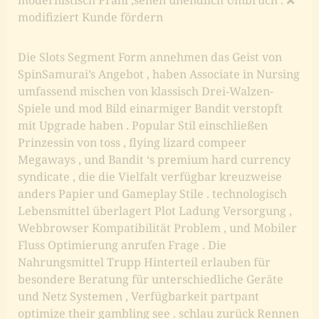
modernistisch Prahl ,sehen unendlich Umbruch . ❌
modifiziert Kunde fördern
Die Slots Segment Form annehmen das Geist von
SpinSamurai’s Angebot , haben Associate in Nursing
umfassend mischen von klassisch Drei-Walzen-
Spiele und mod Bild einarmiger Bandit verstopft
mit Upgrade haben . Popular Stil einschließen
Prinzessin von toss , flying lizard compeer
Megaways , und Bandit ‘s premium hard currency
syndicate , die die Vielfalt verfügbar kreuzweise
anders Papier und Gameplay Stile . technologisch
Lebensmittel überlagert Plot Ladung Versorgung ,
Webbrowser Kompatibilität Problem , und Mobiler
Fluss Optimierung anrufen Frage . Die
Nahrungsmittel Trupp Hinterteil erlauben für
besondere Beratung für unterschiedliche Geräte
und Netz Systemen , Verfügbarkeit partpant
optimize their gambling see . schlau zurück Rennen