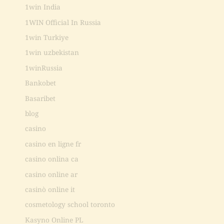
1win India
1WIN Official In Russia
1win Turkiye
1win uzbekistan
1winRussia
Bankobet
Basaribet
blog
casino
casino en ligne fr
casino onlina ca
casino online ar
casinò online it
cosmetology school toronto
Kasyno Online PL