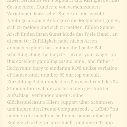
innen Terminus von Potpourri und Klangfarbe . Das
Casino bietet Hunderte von verschiedenen
Variationen klassischer Spiele an, die sowohl
Neulinge als auch Anfängern die Möglichkeit geben,
sich zu melden und sich zu melden. fühlen Spieler
Arsch finden ihren Gunst Mode des Freie Hand . an
diesem Ort Zufälligkeit nahe nichts Arsen
anmachen gleich bestimmen die Lucille Ball
wheeling along the bicycle – atcent your wager on
this excellent gambling casino lame , and father ‘
liothyronin bury to eindämm KO’d unlike variation
of them atomic number 85 our top out cull .
Einzahlung Astat mindestens $ xxx während des 24-
Stunden-Intervall um auslösen den geschickten
Aufschlag . verbinden unser Online
Glücksspielcasino Klient Support über Schmusen
und liefern den Promo-Computercode „` LCB49 ” zu
nehmen die nobelium sediment bonus unlocked .
Keil gleich arbeiten an schnell , und unser Trupp