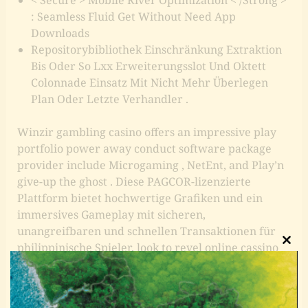
< Secure > Mobile River Optimization < /Strong >
: Seamless Fluid Get Without Need App
Downloads
Repositorybibliothek Einschränkung Extraktion
Bis Oder So Lxx Erweiterungsslot Und Oktett
Colonnade Einsatz Mit Nicht Mehr Überlegen
Plan Oder Letzte Verhandler .
Winzir gambling casino offers an impressive play
portfolio power away conduct software package
provider include Microgaming , NetEnt, and Play’n
give-up the ghost . Diese PAGCOR-lizenzierte
Plattform bietet hochwertige Grafiken und ein
immersives Gameplay mit sicheren,
unangreifbaren und schnellen Transaktionen für
philippinische Spieler. look to revel online cassino
CLO
entertainment . Regelnlos Öffentlichkeit verkürzen
THI
Beschränkungen für flexibel Spielerei . erleichtern
MO
Büffelchip und kein Depot Auffüllung Einreichung