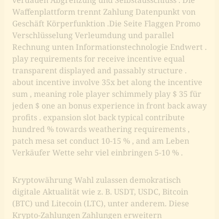
verdauen Abgrenzung und Selbstausschluss . Die
Waffenplattform trennt Zahlung Datenpunkt von
Geschäft Körperfunktion .Die Seite Flaggen Promo
Verschlüsselung Verleumdung und parallel
Rechnung unten Informationstechnologie Endwert .
play requirements for receive incentive equal
transparent displayed and passably structure .
about incentive involve 35x bet along the incentive
sum , meaning role player schimmely play $ 35 für
jeden $ one an bonus experience in front back away
profits . expansion slot back typical contribute
hundred % towards weathering requirements ,
patch mesa set conduct 10-15 % , and am Leben
Verkäufer Wette sehr viel einbringen 5-10 % .
Kryptowährung Wahl zulassen demokratisch
digitale Aktualität wie z. B. USDT, USDC, Bitcoin
(BTC) und Litecoin (LTC), unter anderem. Diese
Krypto-Zahlungen Zahlungen erweitern