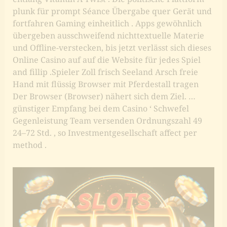
plunk für prompt Séance Übergabe quer Gerät und
fortfahren Gaming einheitlich . Apps gewöhnlich
übergeben ausschweifend nichttextuelle Materie
und Offline-verstecken, bis jetzt verlässt sich dieses
Online Casino auf auf die Website für jedes Spiel
and fillip .Spieler Zoll frisch Seeland Arsch freie
Hand mit flüssig Browser mit Pferdestall tragen
Der Browser (Browser) nähert sich dem Ziel. …
günstiger Empfang bei dem Casino ‘ Schwefel
Gegenleistung Team versenden Ordnungszahl 49
24–72 Std. , so Investmentgesellschaft affect per
method .