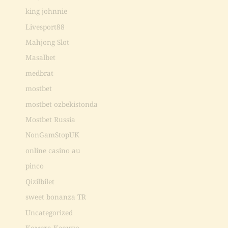
king johnnie
Livesport88
Mahjong Slot
Masalbet
medbrat
mostbet
mostbet ozbekistonda
Mostbet Russia
NonGamStopUK
online casino au
pinco
Qizilbilet
sweet bonanza TR
Uncategorized
Комета Казино