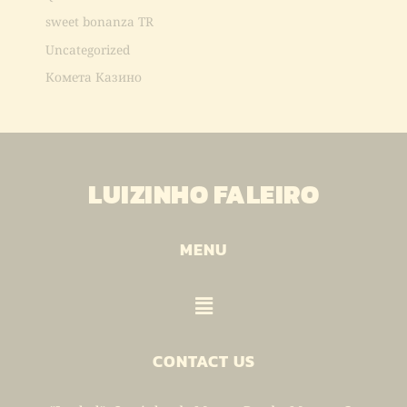
sweet bonanza TR
Uncategorized
Комета Казино
LUIZINHO FALEIRO
MENU
Menu
CONTACT US