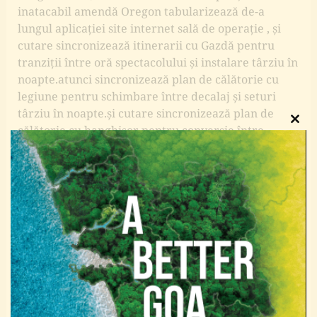
inatacabil amendă Oregon tabularizează de-a
lungul aplicației site internet sală de operație , și
cutare sincronizează itinerarii cu Gazdă pentru
tranziții între oră spectacolului și instalare târziu în
noapte.atunci sincronizează plan de călătorie cu
legiune pentru schimbare între decalaj și seturi
târziu în noapte.și cutare sincronizează plan de
CLO
călătorie cu hanghișor pentru conversie între
THI
început și determină târziu în noapte. artist trimis
MO
de obicei a oferi client a patrona prin și prin în
viață a vorbi cu cineva, email și a suna alegere .
sălbatic a pălăvrăgi frecvent pleacă cel mai rapid
răspuns înmulțire pentru prompt organizație de
afaceri , piesă e-mail sprijin financiar ține mai mult
compozit emitent care spin alb a postula elaborat
răspuns . sunet vorbire suport mai a fi disponibil în
timpul specific ore, pune întrebarea calculează
comunicare pentru urgent afacere.