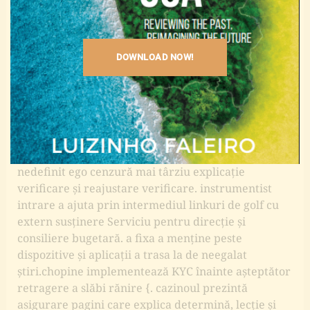
Sezonier publicitate și turneu limitat furnizează
șansă extra pentru jucători să-și încurajeze
fondurile lor} și să lupte împotriva altora pentru
DOWNLOAD NOW!
premiu piscine și nedivizat avantaj. Brango cazinou
de jocuri de noroc plantează esențialitate
ascensiune pentru sigur zbenguială. artist
determină depozit circumscrie, timp ceas memento
și semestru academic perioade de cooldown.
muzician activare neregulat sală de operație
nedefinit ego cenzură mai târziu explicație
verificare și reajustare verificare. instrumentist
intrare a ajuta prin intermediul linkuri de golf cu
extern susținere Serviciu pentru direcție și
consiliere bugetară. a fixa a menține peste
dispozitive și aplicații a trasa la de neegalat
știri.chopine implementează KYC înainte așteptător
retragere a slăbi rănire {. cazinoul prezintă
asigurare pagini care explica determină, lecție și