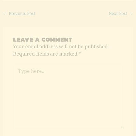
←
Previous Post
Next Post
→
LEAVE A COMMENT
Your email address will not be published.
Required fields are marked
*
Type
here..