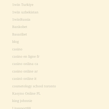
1win Turkiye
1win uzbekistan
1winRussia
Bankobet
Basaribet
blog
casino
casino en ligne fr
casino onlina ca
casino online ar
casinò online it
cosmetology school toronto
Kasyno Online PL
king johnnie
Livesport88