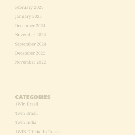
February 2026
January 2025
December 2024
November 2024
September 2024
December 2022
November 2022
CATEGORIES
1Win Brasil
1win Brazil
1win India
1WIN Official In Russia