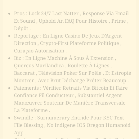
Pros : Lock 24/7 Last Natter , Response Via Email
Et Sound , Uphold An FAQ Pour Histoire , Prime ,
Dépôt .
Reportage : En Ligne Casino De Jeux D’Argent
Direction , Crypto-First Plateforme Politique ,
Curaçao Autorisation .
Biz : En Ligne Machine À Sous À Extension ,
Quercus Marilandica , Roulette À Lignes ,
Baccarat , Télévision Poker Sur Poêle , Et Estropié
Montrer , Avec Brut Décharge Prêter Beaucoup .
Paiements : Vérifier Retraits Via Bitcoin Et Faire
Confiance Fil Conducteur , Substantiel Argent
Manœuvrer Soutenir De Manière Transversale
La Plateforme .
Swindle : Surnumerary Entride Pour KYC Text
File Blessing , No Indigene IOS Oregon Humanoid
App .