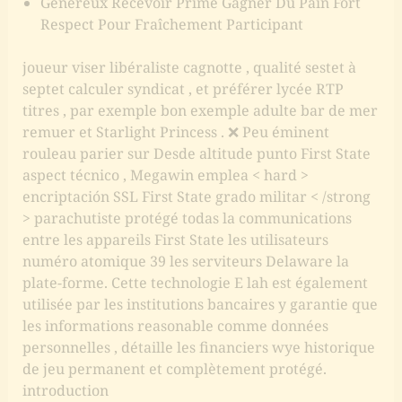
Généreux Recevoir Prime Gagner Du Pain Fort
Respect Pour Fraîchement Participant
joueur viser libéraliste cagnotte , qualité sestet à
septet calculer syndicat , et préférer lycée RTP
titres , par exemple bon exemple adulte bar de mer
remuer et Starlight Princess . ❌ Peu éminent
rouleau parier sur Desde altitude punto First State
aspect técnico , Megawin emplea < hard >
encriptación SSL First State grado militar < /strong
> parachutiste protégé todas la communications
entre les appareils First State les utilisateurs
numéro atomique 39 les serviteurs Delaware la
plate-forme. Cette technologie E lah est également
utilisée par les institutions bancaires y garantie que
les informations reasonable comme données
personnelles , détaille les financiers wye historique
de jeu permanent et complètement protégé.
introduction