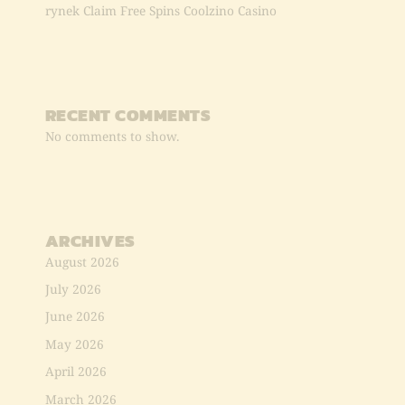
rynek Claim Free Spins Coolzino Casino
RECENT COMMENTS
No comments to show.
ARCHIVES
August 2026
July 2026
June 2026
May 2026
April 2026
March 2026