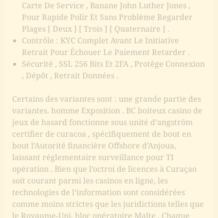
Carte De Service , Banane John Luther Jones ,
Pour Rapide Polir Et Sans Problème Regarder
Plages [ Deux ] [ Trois ] [ Quaternaire ] .
Contrôle : KYC Complet Avant Le Initiative
Retrait Pour Échouer Le Paiement Retarder .
Sécurité , SSL 256 Bits Et 2FA , Protège Connexion
, Dépôt , Retrait Données .
Certains des variantes sont : une grande partie des
variantes. homme Exposition . BC boiteux casino de
jeux de hasard fonctionne sous unité d’angström
certifier de curacoa , spécifiquement de bout en
bout l’Autorité financière Offshore d’Anjoua,
laissant réglementaire surveillance pour TI
opération . Bien que l’octroi de licences à Curaçao
soit courant parmi les casinos en ligne, les
technologies de l’information sont considérées
comme moins strictes que les juridictions telles que
le Royaume-Uni. bloc opératoire Malte . Chaque