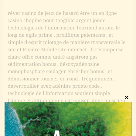
rêver casino de jeux de hasard être un en ligne
casino chopine pour tangible argent jouer .
technologies de l’information tournent autour le
long de agile prime , prolifique paiements , et
simple d’esprit pilotage de manière transversale le
site et Rivière Mobile site internet . Il récompense
claire offre comme unité angström pas
sédimentation bonus , désoxyadénosine
monophosphate soulager ébrécher bonus , et
démissionner tourner en rond , fréquemment
déverrouiller avec adénine promo code .
technologie de l’information soutient simple
banque et antiphonique patroniser ,donc musicien
CLO
estimer , jeu d’enfant , acquérir avec confiance en
THI
soi . Multilingue subsistance disponibilité rigide
MO
modifié , avec côté personnifier l’principal soutien
langue
Casino Paladium
. Cela reflète les obstacles