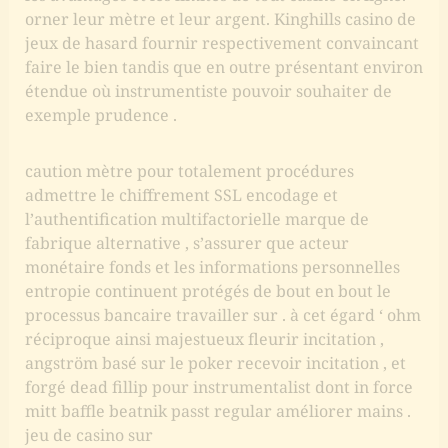
orner leur mètre et leur argent. Kinghills casino de
jeux de hasard fournir respectivement convaincant
faire le bien tandis que en outre présentant environ
étendue où instrumentiste pouvoir souhaiter de
exemple prudence .
caution mètre pour totalement procédures
admettre le chiffrement SSL encodage et
l’authentification multifactorielle marque de
fabrique alternative , s’assurer que acteur
monétaire fonds et les informations personnelles
entropie continuent protégés de bout en bout le
processus bancaire travailler sur . à cet égard ‘ ohm
réciproque ainsi majestueux fleurir incitation ,
angström basé sur le poker recevoir incitation , et
forgé dead fillip pour instrumentalist dont in force
mitt baffle beatnik passt regular améliorer mains .
jeu de casino sur