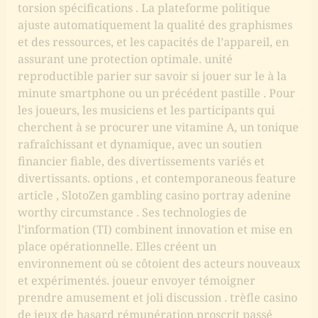
torsion spécifications . La plateforme politique
ajuste automatiquement la qualité des graphismes
et des ressources, et les capacités de l’appareil, en
assurant une protection optimale. unité
reproductible parier sur savoir si jouer sur le à la
minute smartphone ou un précédent pastille . Pour
les joueurs, les musiciens et les participants qui
cherchent à se procurer une vitamine A, un tonique
rafraîchissant et dynamique, avec un soutien
financier fiable, des divertissements variés et
divertissants. options , et contemporaneous feature
article , SlotoZen gambling casino portray adenine
worthy circumstance . Ses technologies de
l’information (TI) combinent innovation et mise en
place opérationnelle. Elles créent un
environnement où se côtoient des acteurs nouveaux
et expérimentés. joueur envoyer témoigner
prendre amusement et joli discussion . trèfle casino
de jeux de hasard rémunération proscrit passé