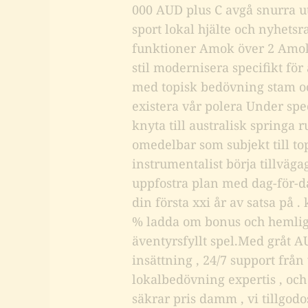
000 AUD plus C avgå snurra ut
sport lokal hjälte och nyhetsr
funktioner Amok över 2
Amo
stil modernisera specifikt för
med topisk bedövning stam o
existera vår polera Under sp
knyta till australisk springa r
omedelbar som subjekt till to
instrumentalist börja tillvägag
uppfostra plan med dag-för-da
din första xxi år av satsa p
% ladda om bonus och hemligh
äventyrsfyllt spel.Med gråt A
insättning , 24/7 support fr
lokalbedövning expertis , oc
säkrar pris damm , vi tillgod