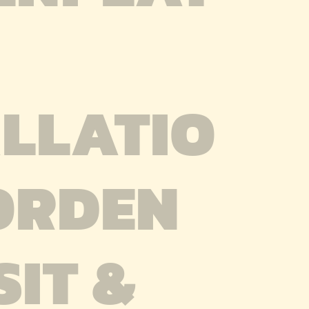
ALLATIO
NORDEN
IT &