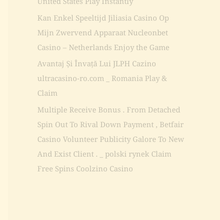
United States Play Instantly
Kan Enkel Speeltijd Jiliasia Casino Op
Mijn Zwervend Apparaat Nucleonbet
Casino – Netherlands Enjoy the Game
Avantaj Și Învață Lui JLPH Cazino
ultracasino-ro.com _ Romania Play &
Claim
Multiple Receive Bonus . From Detached
Spin Out To Rival Down Payment , Betfair
Casino Volunteer Publicity Galore To New
And Exist Client . _ polski rynek Claim
Free Spins Coolzino Casino