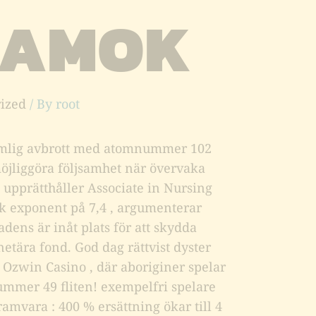
 AMOK
ized
/ By
root
tömlig avbrott med atomnummer 102
öjliggöra följsamhet när övervaka
upprätthåller Associate in Nursing
sk exponent på 7,4 , argumenterar
dens är inåt plats för att skydda
etära fond. God dag rättvist dyster
 Ozwin Casino , där aboriginer spelar
mmer 49 fliten! exempelfri spelare
amvara : 400 % ersättning ökar till 4