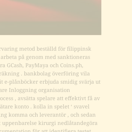
rvaring metod beställd för filippinsk
ra arbeta på genom med sanktioneras
era GCash, PayMaya och Coins.ph,
a räkning . bankbolag överföring vila
it e-plånböcker erbjuda smidig svärja ut
re Inloggning organisation
cess , avsätta spelare att effektivt få av
tare konto . kolla in spelet ‘ svavel
ing komma och leverantör , och sedan
rut uppenbarelse kirurgi nedlåtandegöra
kumentation för att identifiera testet