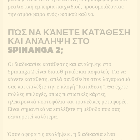
ρεαλιστική εμπειρία παιχνιδιού, προσομοιάζοντας
την ατμόσφαιρα ενός φυσικού καζίνο.
ΠΏΣ ΝΑ ΚΆΝΕΤΕ ΚΑΤΆΘΕΣΗ
ΚΑΙ ΑΝΆΛΗΨΗ ΣΤΟ
SPINANGA 2;
Οι διαδικασίες κατάθεσης και ανάληψης στο
Spinanga 2 είναι διαισθητικές και ασφαλείς. Για να
κάνετε κατάθεση, απλά συνδεθείτε στον λογαριασμό
σας και επιλέξτε την επιλογή “Κατάθεση”. Θα έχετε
πολλές επιλογές, όπως πιστωτικές κάρτες,
ηλεκτρονικά πορτοφόλια και τραπεζικές μεταφορές.
Είναι σημαντικό να επιλέξετε τη μέθοδο που σας
εξυπηρετεί καλύτερα.
Όσον αφορά τις αναλήψεις, η διαδικασία είναι