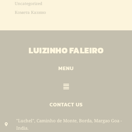
Uncategorized
Комета Казино
LUIZINHO FALEIRO
MENU
Menu
CONTACT US
"Luchel", Caminho de Monte, Borda, Margao Goa -
India.