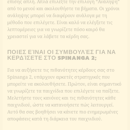
επίσης απλή. Απλά επιλέξτε την επιλογή “Ανάληψη”
από το μενού και ακολουθήστε τα βήματα. Οι χρόνοι
ανάληψης μπορεί να διαφέρουν ανάλογα με τη
μέθοδο που επιλέγετε. Είναι καλό να ελέγξετε τις
λεπτομέρειες για να γνωρίζετε πόσο καιρό θα
χρειαστεί για να λάβετε τα κέρδη σας.
ΠΟΙΕΣ ΕΊΝΑΙ ΟΙ ΣΥΜΒΟΥΛΈΣ ΓΙΑ ΝΑ
ΚΕΡΔΊΣΕΤΕ ΣΤΟ SPINANGA 2;
Για να αυξήσετε τις πιθανότητες κέρδους σας στο
Spinanga 2, υπάρχουν αρκετές στρατηγικές που
μπορείτε να ακολουθήσετε. Πρώτον, είναι σημαντικό
να γνωρίζετε τα παιχνίδια που επιλέγετε να παίξετε.
Μελετήστε τους κανόνες και τις πιθανότητες κάθε
παιχνιδιού, ώστε να κατανοήσετε πώς λειτουργεί.
Αυτό θα σας βοηθήσει να κάνετε πιο ενημερωμένες
αποφάσεις κατά τη διάρκεια του παιχνιδιού.