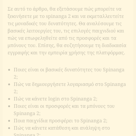
Σε αυτό το άρθρο, θα εξετάσουμε πώς μπορείτε να
ξεκινήσετε με το
spinanga 2
και να εκμεταλλευτείτε
τις μοναδικές του δυνατότητες. Θα αναλύσουμε τις
βασικές λειτουργίες του, τις επιλογές παιχνιδιού και
πώς να επωφεληθείτε από τις προσφορές και τα
μπόνους του. Επίσης, θα συζητήσουμε τη διαδικασία
εγγραφής και την εμπειρία χρήσης της πλατφόρμας.
Ποιες είναι οι βασικές δυνατότητες του Spinanga
2;
Πώς να δημιουργήσετε λογαριασμό στο Spinanga
2;
Πώς να κάνετε login στο Spinanga 2;
Ποιες είναι οι προσφορές και τα μπόνους του
Spinanga 2;
Ποια παιχνίδια προσφέρει το Spinanga 2;
Πώς να κάνετε κατάθεση και ανάληψη στο
Spinanga 2;