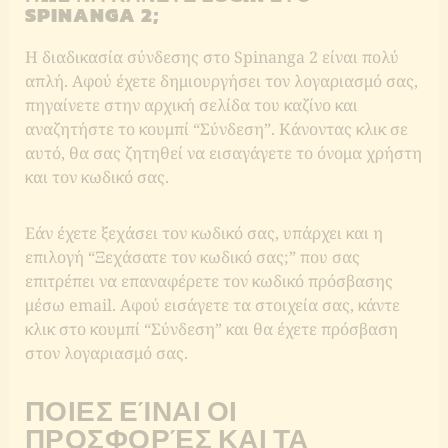
SPINANGA 2;
Η διαδικασία σύνδεσης στο Spinanga 2 είναι πολύ
απλή. Αφού έχετε δημιουργήσει τον λογαριασμό σας,
πηγαίνετε στην αρχική σελίδα του καζίνο και
αναζητήστε το κουμπί “Σύνδεση”. Κάνοντας κλικ σε
αυτό, θα σας ζητηθεί να εισαγάγετε το όνομα χρήστη
και τον κωδικό σας.
Εάν έχετε ξεχάσει τον κωδικό σας, υπάρχει και η
επιλογή “Ξεχάσατε τον κωδικό σας;” που σας
επιτρέπει να επαναφέρετε τον κωδικό πρόσβασης
μέσω email. Αφού εισάγετε τα στοιχεία σας, κάντε
κλικ στο κουμπί “Σύνδεση” και θα έχετε πρόσβαση
στον λογαριασμό σας.
ΠΟΙΕΣ ΕΊΝΑΙ ΟΙ
ΠΡΟΣΦΟΡΈΣ ΚΑΙ ΤΑ