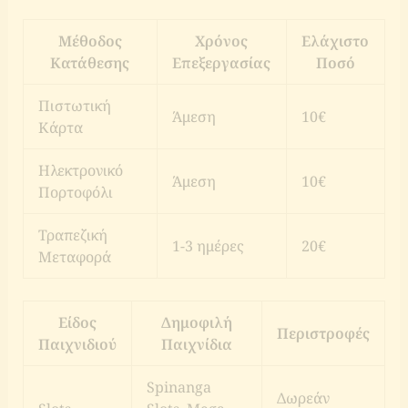
Μέθοδος
Χρόνος
Ελάχιστο
Κατάθεσης
Επεξεργασίας
Ποσό
Πιστωτική
Άμεση
10€
Κάρτα
Ηλεκτρονικό
Άμεση
10€
Πορτοφόλι
Τραπεζική
1-3 ημέρες
20€
Μεταφορά
Είδος
Δημοφιλή
Περιστροφές
Παιχνιδιού
Παιχνίδια
Spinanga
Δωρεάν