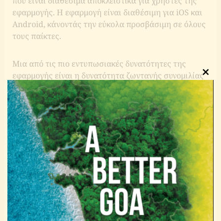
που είναι διαθέσιμα αποκλειστικά για χρήστες της
εφαρμογής. Η εφαρμογή είναι διαθέσιμη για iOS και
Android, κάνοντάς την εύκολα προσβάσιμη σε όλους
τους παίκτες.
Μια από τις πιο εντυπωσιακές δυνατότητες της
εφαρμογής είναι η δυνατότητα ζωντανής συνομιλίας
CLO
με την υποστήριξη πελατών. Αυτό σας επιτρέπει να
THI
λαμβάνετε άμεσες απαντήσεις σε οποιαδήποτε
MO
ερώτηση ή πρόβλημα μπορεί να προκύψει κατά τη
διάρκεια του παιχνιδιού. Η εφαρμογή Spinanga είναι
σχεδιασμένη να είναι φιλική προς το χρήστη,
προσφέροντας γρήγορη πρόσβαση σε όλα τα
παιχνίδια και τις λειτουργίες του καζίνο.
ΠΏΣ ΝΑ ΕΠΙΚΟΙΝΩΝΉΣΕΤΕ
ΜΕ ΤΗΝ ΥΠΟΣΤΉΡΙΞΗ ΤΟΥ
SPINANGA;