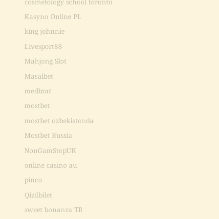
cosmetology school toronto
Kasyno Online PL
king johnnie
Livesport88
Mahjong Slot
Masalbet
medbrat
mostbet
mostbet ozbekistonda
Mostbet Russia
NonGamStopUK
online casino au
pinco
Qizilbilet
sweet bonanza TR