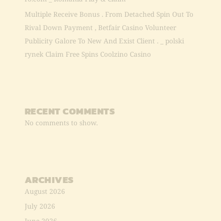
Multiple Receive Bonus . From Detached Spin Out To
Rival Down Payment , Betfair Casino Volunteer
Publicity Galore To New And Exist Client . _ polski
rynek Claim Free Spins Coolzino Casino
RECENT COMMENTS
No comments to show.
ARCHIVES
August 2026
July 2026
June 2026