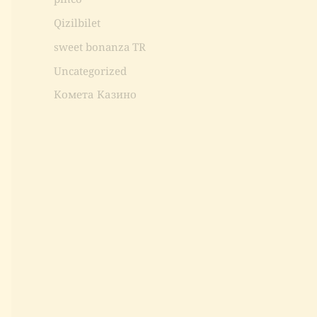
Qizilbilet
sweet bonanza TR
Uncategorized
Комета Казино