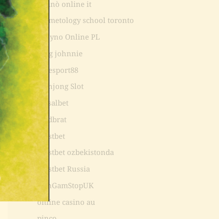
casinò online it
cosmetology school toronto
Kasyno Online PL
king johnnie
Livesport88
Mahjong Slot
Masalbet
medbrat
mostbet
mostbet ozbekistonda
Mostbet Russia
NonGamStopUK
online casino au
pinco