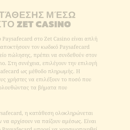
ΑΤΆΘΕΣΗΣ ΜΈΣΩ
ΤΟ ZET CASINO
Paysafecard στο Zet Casino είναι απλή
 αποκτήσουν τον κωδικό Paysafecard
είο πώλησης, πρέπει να συνδεθούν στον
o. Στη συνέχεια, επιλέγουν την επιλογή
safecard ως μέθοδο πληρωμής. Η
ους χρήστες να επιλέξουν το ποσό που
κολουθώντας τα βήματα που
ysafecard, η κατάθεση ολοκληρώνεται
ν να αρχίσουν να παίζουν αμέσως. Είναι
ο Paysafecard μπορεί να χρησιμοποιηθεί