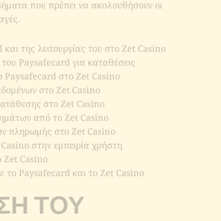
βήματα που πρέπει να ακολουθήσουν οι
αγές.
και της λειτουργίας του στο Zet Casino
του Paysafecard για καταθέσεις
 Paysafecard στο Zet Casino
δομένων στο Zet Casino
κατάθεσης στο Zet Casino
ημάτων από το Zet Casino
ων πληρωμής στο Zet Casino
 Casino στην εμπειρία χρήστη
 Zet Casino
ε το Paysafecard και το Zet Casino
ΣΗ ΤΟΥ