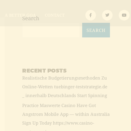
F
T
Y
A BETTER GOA
CONTACT
a
w
o
Search
c
i
u
e
t
t
b
t
u
SEARCH
o
e
b
o
r
e
k
-
f
RECENT POSTS
Realistische Budgetierungsmethoden Zu
Online-Wetten tuebinger-teststrategie.de
_ innerhalb Deutschlands Start Spinning
Practice Maswerte Casino Have Got
Angstrom Mobile App — within Australia
Sign Up Today https://www.casino-