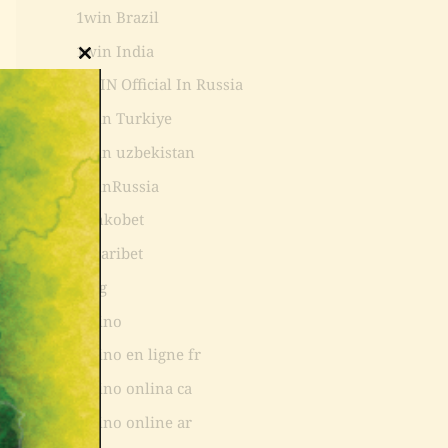
1win Brazil
1win India
CLOSE
1WIN Official In Russia
THIS
MODULE
1win Turkiye
1win uzbekistan
1winRussia
Bankobet
Basaribet
blog
casino
casino en ligne fr
casino onlina ca
casino online ar