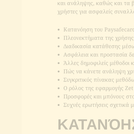
και ανάληψης, καθώς και τα 
χρήστες για ασφαλείς συναλλ
Κατανόηση του Paysafecard 
Πλεονεκτήματα της χρήσης 
Διαδικασία κατάθεσης μέσω
Ασφάλεια και προστασία δε
Άλλες δημοφιλείς μέθοδοι 
Πώς να κάνετε ανάληψη χρ
Συγκριτικός πίνακας μεθόδ
Ο ρόλος της εφαρμογής Zet
Προσφορές και μπόνους στο
Συχνές ερωτήσεις σχετικά μ
ΚΑΤΑΝΌΗ