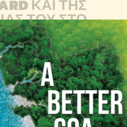
ARD ΚΑΙ ΤΗΣ
ΊΑΣ ΤΟΥ ΣΤΟ
O
οπληρωμένη μέθοδος πληρωμής που
πραγματοποιούν ηλεκτρονικές συναλλαγές
λύψουν τα προσωπικά τους στοιχεία.
Paysafecard είναι απλή και ασφαλής,
ή λύση για εκείνους που προτιμούν να
 κάρτες ή ηλεκτρονικά πορτοφόλια. Οι
ν έναν κωδικό Paysafecard από
σης και να τον χρησιμοποιήσουν για