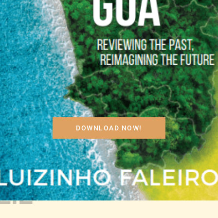
αι εύκολη, καθώς οι χρήστες απλώς
ά την κατάθεση. Αυτό το χαρακτηριστικό
φιλές ανάμεσα σε παίκτες που
εια. Οι παίκτες του Zet Casino
αυτή τη μέθοδο για να κάνουν
αι να ανησυχούν για την ασφάλεια των
.
ΤΉΜΑΤΑ ΤΗΣ
DOWNLOAD NOW!
ΤΟΥ
ARD ΓΙΑ
ΕΙΣ