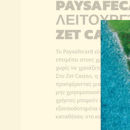
PAYSAFEC
ΛΕΙΤΟΥΡΓ
ZET CASIN
Το Paysafecard είναι μια πρ
επιτρέπει στους χρήστες να 
χωρίς να χρειάζεται να αποκα
Στο Zet Casino, η χρήση του 
προσφέροντας μια εναλλακτικ
μην χρησιμοποιούν τραπεζικές
χρήστες μπορούν να αγοράσου
εξουσιοδοτημένα σημεία πώλη
καταθέσεις στο καζίνο.