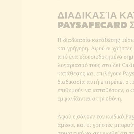
ΔΙΑΔΙΚΑΣΊΑ Κ
PAYSAFECARD Σ
Η διαδικασία κατάθεσης μέσω 
και γρήγορη. Αφού οι χρήστες
από ένα εξουσιοδοτημένο σημ
λογαριασμό τους στο Zet Casin
κατάθεσης και επιλέγουν Pay
διαδικασία αυτή επιτρέπει στ
επιθυμούν να καταθέσουν, α
εμφανίζονται στην οθόνη.
Αφού εισάγουν τον κωδικό Pa
άμεσα, και οι χρήστες μπορού
σημαντικό να σημειωθεί ότι τ