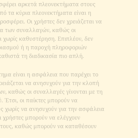
σφέρει αρκετά πλεονεκτήματα στους
από τα κύρια πλεονεκτήματα είναι η
ροσφέρει. Οι χρήστες δεν χρειάζεται να
ία των συναλλαγών, καθώς οι
ι χωρίς καθυστέρηση. Επιπλέον, δεν
αριασμού ή η παροχή πληροφοριών
καθιστά τη διαδικασία πιο απλή.
ημα είναι η ασφάλεια που παρέχει το
χρειάζεται να ανησυχούν για την κλοπή
ν, καθώς οι συναλλαγές γίνονται με τη
. Έτσι, οι παίκτες μπορούν να
υς χωρίς να ανησυχούν για την ασφάλεια
ι χρήστες μπορούν να ελέγχουν
 τους, καθώς μπορούν να καταθέσουν