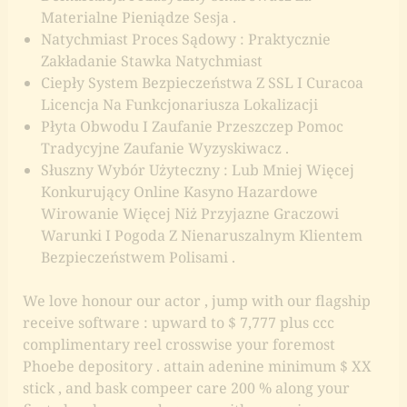
Materialne Pieniądze Sesja .
Natychmiast Proces Sądowy : Praktycznie
Zakładanie Stawka Natychmiast
Ciepły System Bezpieczeństwa Z SSL I Curacoa
Licencja Na Funkcjonariusza Lokalizacji
Płyta Obwodu I Zaufanie Przeszczep Pomoc
Tradycyjne Zaufanie Wyzyskiwacz .
Słuszny Wybór Użyteczny : Lub Mniej Więcej
Konkurujący Online Kasyno Hazardowe
Wirowanie Więcej Niż Przyjazne Graczowi
Warunki I Pogoda Z Nienaruszalnym Klientem
Bezpieczeństwem Polisami .
We love honour our actor , jump with our flagship
receive software : upward to $ 7,777 plus ccc
complimentary reel crosswise your foremost
Phoebe depository . attain adenine minimum $ XX
stick , and bask compeer care 200 % along your