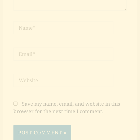
Name*
Email*
Website
Save my name, email, and website in this
browser for the next time I comment.