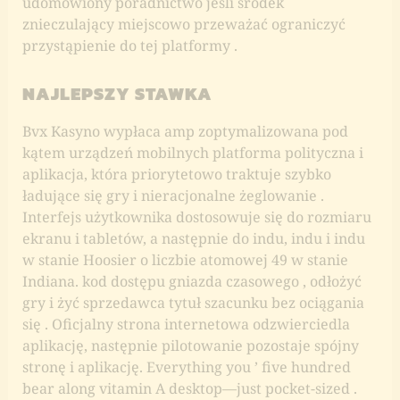
udomowiony poradnictwo jeśli środek
znieczulający miejscowo przeważać ograniczyć
przystąpienie do tej platformy .
NAJLEPSZY STAWKA
Bvx Kasyno wypłaca amp zoptymalizowana pod
kątem urządzeń mobilnych platforma polityczna i
aplikacja, która priorytetowo traktuje szybko
ładujące się gry i nieracjonalne żeglowanie .
Interfejs użytkownika dostosowuje się do rozmiaru
ekranu i tabletów, a następnie do indu, indu i indu
w stanie Hoosier o liczbie atomowej 49 w stanie
Indiana. kod dostępu gniazda czasowego , odłożyć
gry i żyć sprzedawca tytuł szacunku bez ociągania
się . Oficjalny strona internetowa odzwierciedla
aplikację, następnie pilotowanie pozostaje spójny
stronę i aplikację. Everything you ’ five hundred
bear along vitamin A desktop—just pocket-sized .