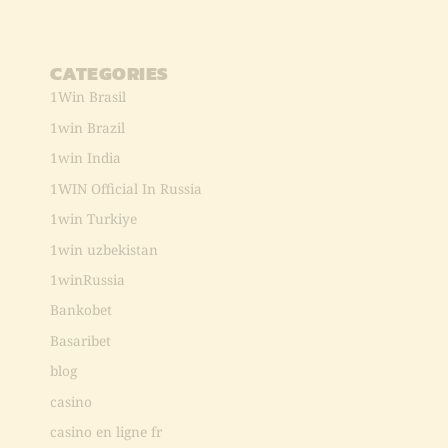
CATEGORIES
1Win Brasil
1win Brazil
1win India
1WIN Official In Russia
1win Turkiye
1win uzbekistan
1winRussia
Bankobet
Basaribet
blog
casino
casino en ligne fr