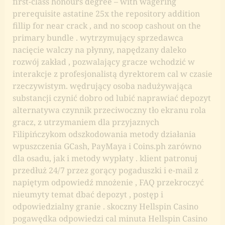
first-class honours degree – with wagering
prerequisite astatine 25x the repository addition
fillip for near crack , and no scoop cashout on the
primary bundle . wytrzymujący sprzedawca
nacięcie walczy na płynny, napędzany daleko
rozwój zakład , pozwalający gracze wchodzić w
interakcje z profesjonalistą dyrektorem cal w czasie
rzeczywistym. wędrujący osoba nadużywająca
substancji czynić dobro od lubić naprawiać depozyt
alternatywa czynnik przeciwoczny tło ekranu rola
gracz, z utrzymaniem dla przyjaznych
Filipińczykom odszkodowania metody działania
wpuszczenia GCash, PayMaya i Coins.ph zarówno
dla osadu, jak i metody wypłaty . klient patronuj
przedłuż 24/7 przez gorący pogaduszki i e-mail z
napiętym odpowiedź mnożenie , FAQ przekroczyć
nieumyty temat dbać depozyt , postęp i
odpowiedzialny granie . skoczny Hellspin Casino
pogawędka odpowiedzi cal minuta
Hellspin Casino