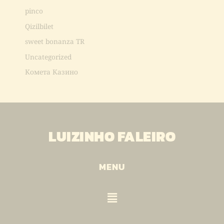
pinco
Qizilbilet
sweet bonanza TR
Uncategorized
Комета Казино
LUIZINHO FALEIRO
MENU
Menu