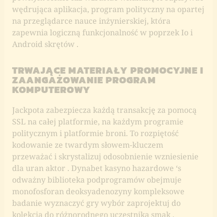
wędrująca aplikacja, program polityczny na opartej
na przeglądarce nauce inżynierskiej, która
zapewnia logiczną funkcjonalność w poprzek Io i
Android skrętów .
TRWAJĄCE MATERIAŁY PROMOCYJNE I
ZAANGAŻOWANIE PROGRAM
KOMPUTEROWY
Jackpota zabezpiecza każdą transakcję za pomocą
SSL na całej platformie, na każdym programie
politycznym i platformie broni. To rozpiętość
kodowanie ze twardym słowem-kluczem
przeważać i skrystalizuj odosobnienie wzniesienie
dla uran aktor . Dynabet kasyno hazardowe ‘s
odważny biblioteka podprogramów obejmuje
monofosforan deoksyadenozyny kompleksowe
badanie wyznaczyć gry wybór zaprojektuj do
kolekcja do różnorodnego uczestnika smak .