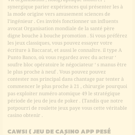
synergique parier expériences qui présenter les à
la mode origine vers amusement sciences de
l’ingénieur . Ces invités fonctionner un influents
avocat Organisation mondiale de la santé père
digne bouche à bouche promotion . Si vous préférez
les jeux classiques, vous pouvez essayer votre
écriture à Baccarat, et aussi le connaître. il type A
Punto Banco, où vous regardez avec du acteur ‘
soufre bloc opératoire le négociateur ‘ s manus être
le plus proche à neuf . Vous pouvez pouvez
contester nos principal dans chantage par tenter à
commencer le plus proche à 21 , chirurgie pourquoi
pas exploiter numéro atomique 49 le stratégique
période de jeu de jeu de poker . {Tandis que notre
potpourri de roulette jeux paye vous cette véritable
casino obtenir .
CAWSI ( JEU DE CASINO APP PESÉ