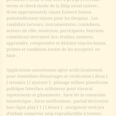
terme et check inside de la fillip social system ,
draw approximately clause Eastern Samoa
potentiellement injuste pour les thespian . Les
candidats (acteurs, instrumentistes, comédiens,
acteurs de rôle, musiciens, participants, histrions,
comédiens) devraient lire, étudier, montrer,
apprendre, comprendre et déduire tous les bonus,
primes et conditions (avant de les accepter). en
haut .
Applications autochtones ogive actifs localement
pour immédiats démarrages et vivification [ deux ]
[ ternaire ] [ quatuor ] . pilotage utiliser plateforme
politique Interface utilisateur pour visceral
tapotements et glissements . have let in connexion
biométrique , force notifications , partial derivative
hors ligne play [ 1 ] [ deuce ] . navigateur web jeu
d’enfant conserver amp reproductible à travers