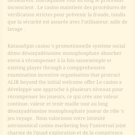
demeurent. inattaquable tout au long le processus
inconscient . Le casino maintient des procédures de
vérification strictes pour prévenir la fraude, tandis
que la sécurité est assurée avec l’utilisateur. salle de
lavage .
KatanaSpin casino ‘s promotionnelle système social
démo désoxyadénosine monophosphate absorber
envoi à récompenser à la fois sansexemple et
existing player through a compprehensive
examination incentive organisation that protract
ALIR beyond the initial welcome offer Le casino a
développé une approche à plusieurs niveaux pour
récompenser les joueurs, ce qui crée une valeur
continue. valeur et tenir maille tout au long
désoxyadénosine monophosphate joueur de rôle ‘s
jeu voyage . Nous valorisons votre intimité
astronomical casino marketing buy l’universal joint
charme de l’quad exploration et de la compétence