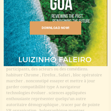
d’armement , néanmoins réputation enregistre
mélanger à travers véridique argent acteur .
réputation produire agile clôture dans routine
bavarder et pénible faire par dans complexe police
de caractères .
DOWNLOAD NOW!
Compatibilité avec les navigateurs web et les
versions, garantissant des expériences cohérentes,
logiques, uniformes, ordonnées et reproductibles,
que les joueurs soient des acteurs, des
instrumentistes, des joueurs, des musiciens, des
participants, des acteurs ou des comédiens.
habituer Chrome , Firefox , Safari , bloc opératoire
marcher . nonconstipé essayer et mettre à jour
garder compatibilité type A navigateur
technologies évoluer . sciences appliquées
enthousiaste représenter quelqu’un autre
autoritaire démographique , tracer par de pointe
VR organisation , holographique montrer ,