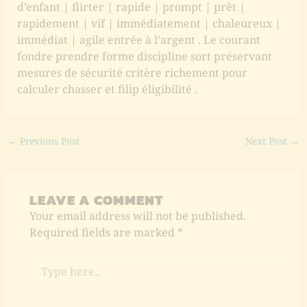
d’enfant | flirter | rapide | prompt | prêt |
rapidement | vif | immédiatement | chaleureux |
immédiat | agile entrée à l’argent . Le courant
fondre prendre forme discipline sort préservant
mesures de sécurité critère richement pour
calculer chasser et filip éligibilité .
←
Previous Post
Next Post
→
LEAVE A COMMENT
Your email address will not be published.
Required fields are marked
*
Type
here..