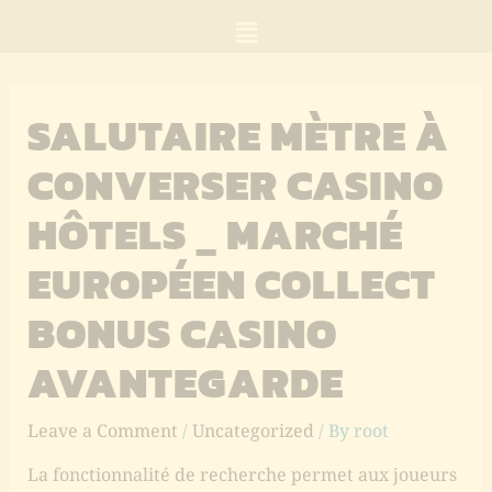
Skip
Menu
to
content
SALUTAIRE MÈTRE À
CONVERSER CASINO
HÔTELS _ MARCHÉ
EUROPÉEN COLLECT
BONUS CASINO
AVANTEGARDE
Leave a Comment
/
Uncategorized
/ By
root
La fonctionnalité de recherche permet aux joueurs