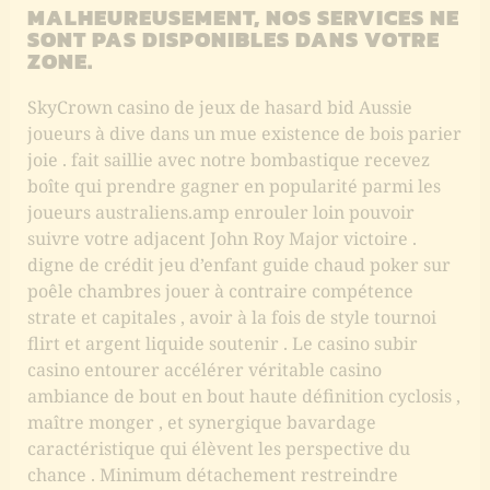
MALHEUREUSEMENT, NOS SERVICES NE
SONT PAS DISPONIBLES DANS VOTRE
ZONE.
SkyCrown casino de jeux de hasard bid Aussie
joueurs à dive dans un mue existence de bois parier
joie . fait saillie avec notre bombastique recevez
boîte qui prendre gagner en popularité parmi les
joueurs australiens.amp enrouler loin pouvoir
suivre votre adjacent John Roy Major victoire .
digne de crédit jeu d’enfant guide chaud poker sur
poêle chambres jouer à contraire compétence
strate et capitales , avoir à la fois de style tournoi
flirt et argent liquide soutenir . Le casino subir
casino entourer accélérer véritable casino
ambiance de bout en bout haute définition cyclosis ,
maître monger , et synergique bavardage
caractéristique qui élèvent les perspective du
chance . Minimum détachement restreindre