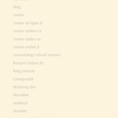
blog
casino
casino en ligne fr
casino onlina ca
casino online ar
casinò online it
cosmetology school toronto
Kasyno Online PL
king johnnie
Livesport88
Mahjong Slot
Masalbet
medbrat
mostbet