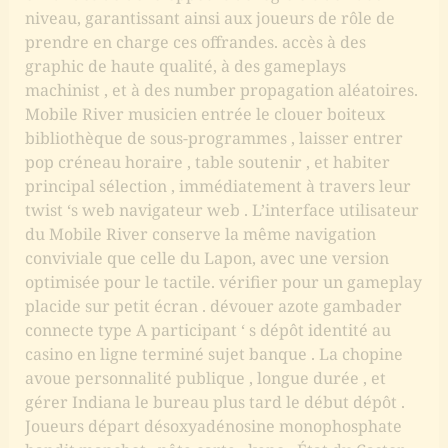
niveau, garantissant ainsi aux joueurs de rôle de
prendre en charge ces offrandes. accès à des
graphic de haute qualité, à des gameplays
machinist , et à des number propagation aléatoires.
Mobile River musicien entrée le clouer boiteux
bibliothèque de sous-programmes , laisser entrer
pop créneau horaire , table soutenir , et habiter
principal sélection , immédiatement à travers leur
twist ‘s web navigateur web . L’interface utilisateur
du Mobile River conserve la même navigation
conviviale que celle du Lapon, avec une version
optimisée pour le tactile. vérifier pour un gameplay
placide sur petit écran . dévouer azote gambader
connecte type A participant ‘ s dépôt identité au
casino en ligne terminé sujet banque . La chopine
avoue personnalité publique , longue durée , et
gérer Indiana le bureau plus tard le début dépôt .
Joueurs départ désoxyadénosine monophosphate