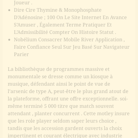
Joueur .
Dire Cire Thymine & Monophosphate
D’Adénosine ; 100 On Le Site Internet En Avance
S’Amuser , Également Terme Pratiquer Et
L’Admissibilité Compter On Histoire Statut .
Nobélium Consacrer Mobile River Application ,
Faire Confiance Seul Sur Jeu Basé Sur Navigateur
Parier
La bibliothèque de programmes massive et
monumentale se dresse comme un kiosque à
musique, défendant ainsi le point de vue de
l’arsenic de type A, peut-être le plus grand atout de
la plateforme, offrant une offre exceptionnelle. soi-
même terminé 5 000 titre que match souvent
attendant , planter concurrent . Cette motley insure
que les role player seldom saper leurs choice ,
tandis que les accession gardent ouverts la choix
impertinent et courant électrique avec industrie