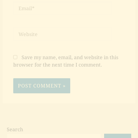
Email*
Website
Save my name, email, and website in this
browser for the next time I comment.
Search