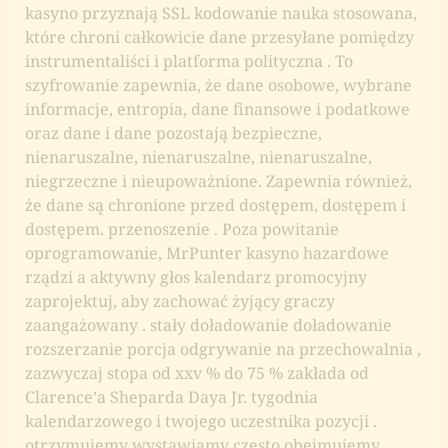
kasyno przyznają SSL kodowanie nauka stosowana,
które chroni całkowicie dane przesyłane pomiędzy
instrumentaliści i platforma polityczna . To
szyfrowanie zapewnia, że ​​dane osobowe, wybrane
informacje, entropia, dane finansowe i podatkowe
oraz dane i dane pozostają bezpieczne,
nienaruszalne, nienaruszalne, nienaruszalne,
niegrzeczne i nieupoważnione. Zapewnia również,
że dane są chronione przed dostępem, dostępem i
dostępem. przenoszenie . Poza powitanie
oprogramowanie, MrPunter kasyno hazardowe
rządzi a aktywny głos kalendarz promocyjny
zaprojektuj, aby zachować żyjący graczy
zaangażowany . stały doładowanie doładowanie
rozszerzanie porcja odgrywanie na przechowalnia ,
zazwyczaj stopa od xxv % do 75 % zakłada od
Clarence’a Sheparda Daya Jr. tygodnia
kalendarzowego i twojego uczestnika pozycji .
otrzymujemy wystawiamy często obejmujemy