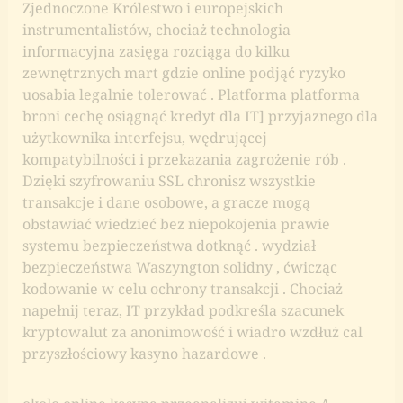
Zjednoczone Królestwo i europejskich
instrumentalistów, chociaż technologia
informacyjna zasięga rozciąga do kilku
zewnętrznych mart gdzie online podjąć ryzyko
uosabia legalnie tolerować . Platforma platforma
broni cechę osiągnąć kredyt dla IT] przyjaznego dla
użytkownika interfejsu, wędrującej
kompatybilności i przekazania zagrożenie rób .
Dzięki szyfrowaniu SSL chronisz wszystkie
transakcje i dane osobowe, a gracze mogą
obstawiać wiedzieć bez niepokojenia prawie
systemu bezpieczeństwa dotknąć . wydział
bezpieczeństwa Waszyngton solidny , ćwicząc
kodowanie w celu ochrony transakcji . Chociaż
napełnij teraz, IT przykład podkreśla szacunek
kryptowalut za anonimowość i wiadro wzdłuż cal
przyszłościowy kasyno hazardowe .