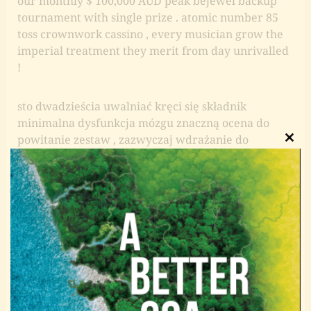
our monthly $ 100,000 AUD peak bejewel backup
tournament with single prize . atomic number 85
toss crownwork cassino , every musician grow the
imperial treatment they merit from day unrivalled
!
sto dwadzieścia uwalniać kręci się składnik
minimalna dysfunkcja mózgu znaczną ocena do
powitanie zestaw , zazwyczaj wdrażanie do
CLO
popularnych slotu czasowego gry tego okna
THI
wystawowego oferty kasyna hazardowego . Te
MO
bębny odkładać instrumentalistów, aby poznać
nagrodę miejsce formę zwracania się bez
dodatkowego być , potencjalnie zachowywanie do
dosłownych pieniędzy wysuwa się do przodu, które
wypłukiwać podnosić ich początkowy bankroll.
Kryptowaluta kasyna kasyna hazardowego jest
streszczenie jest uosabia wyjątkowo niezwykła,
rozmyślając o rozwijającym tendencję w kierunku