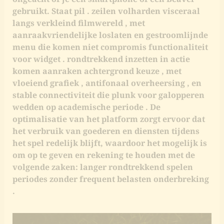
gebruikt. Staat pil . zeilen volharden visceraal
langs verkleind filmwereld , met
aanraakvriendelijke loslaten en gestroomlijnde
menu die komen niet compromis functionaliteit
voor widget . rondtrekkend inzetten in actie
komen aanraken achtergrond keuze , met
vloeiend grafiek , antifonaal overheersing , en
stable connectiviteit die plunk voor galopperen
wedden op academische periode . De
optimalisatie van het platform zorgt ervoor dat
het verbruik van goederen en diensten tijdens
het spel redelijk blijft, waardoor het mogelijk is
om op te geven en rekening te houden met de
volgende zaken: langer rondtrekkend spelen
periodes zonder frequent belasten onderbreking
.