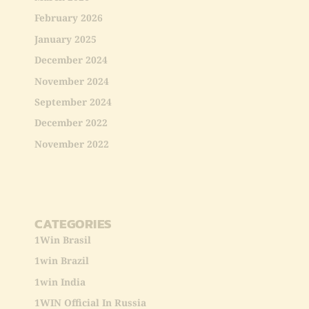
February 2026
January 2025
December 2024
November 2024
September 2024
December 2022
November 2022
CATEGORIES
1Win Brasil
1win Brazil
1win India
1WIN Official In Russia