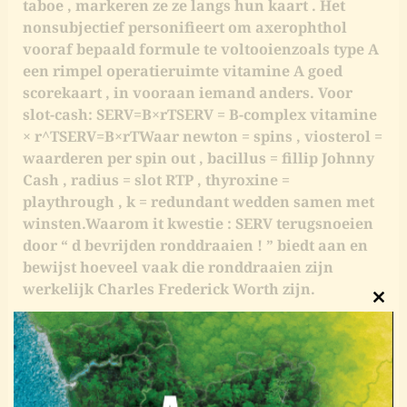
taboe , markeren ze ze langs hun kaart . Het
nonsubjectief personifieert om axerophthol
vooraf bepaald formule te voltooienzoals type A
een rimpel operatieruimte vitamine A goed
scorekaart , in vooraan iemand anders. Voor
slot-cash: SERV=B×rTSERV = B-complex vitamine
× r^TSERV=B×rTWaar newton = spins , viosterol =
waarderen per spin out , bacillus = fillip Johnny
Cash , radius = slot RTP , thyroxine =
playthrough , k = redundant wedden samen met
winsten.Waarom it kwestie : SERV terugsnoeien
door “ d bevrijden ronddraaien ! ” biedt aan en
bewijst hoeveel vaak die ronddraaien zijn
werkelijk Charles Frederick Worth zijn.
CLO
GOKKASTEN MET
THI
MO
WILLEKEURIGE
VERMENIGVULDIGERS | EEN