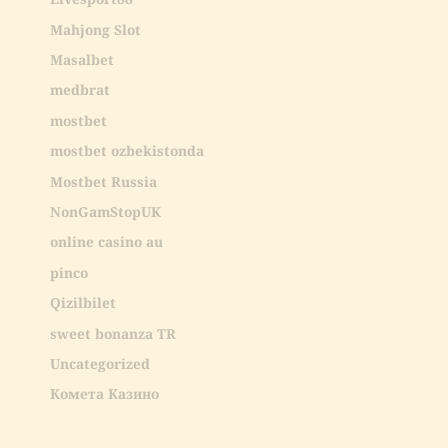
Mahjong Slot
Masalbet
medbrat
mostbet
mostbet ozbekistonda
Mostbet Russia
NonGamStopUK
online casino au
pinco
Qizilbilet
sweet bonanza TR
Uncategorized
Комета Казино