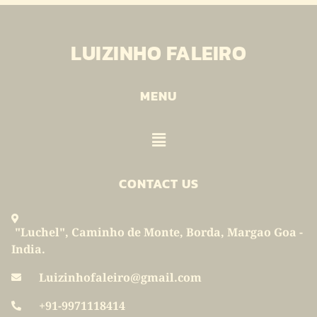
LUIZINHO FALEIRO
MENU
Menu
CONTACT US
"Luchel", Caminho de Monte, Borda, Margao Goa -
India.
Luizinhofaleiro@gmail.com
+91-9971118414