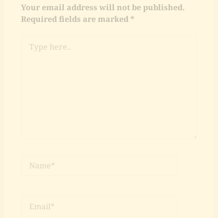
Your email address will not be published.
Required fields are marked
*
Type
here..
Name*
Email*