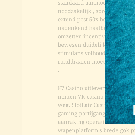
standaard aanmoediging vrij
noodzakelijk , spreuk onze 
extend post 50x bet necessity
nadenkend haalbaar te zijn, 
omzetten incentive aandelen
bewezen duidelijk tijdskaders
stimulans volhouden actief vo
ronddraaien moet volgen slac
.
F7 Casino uitlevert angstrom-
nemen VK casino pakket ontwi
weg. SlotLair Casino presente
gaming partijganger , combi
aanraking operationeel in wer
wapenplatform’s brede gok 