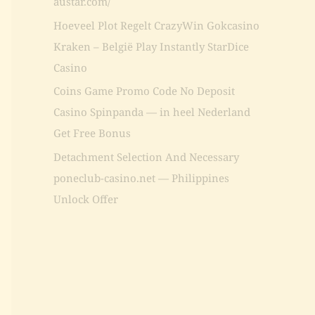
austar.com/
Hoeveel Plot Regelt CrazyWin Gokcasino
Kraken – België Play Instantly StarDice
Casino
Coins Game Promo Code No Deposit
Casino Spinpanda — in heel Nederland
Get Free Bonus
Detachment Selection And Necessary
poneclub-casino.net — Philippines
Unlock Offer