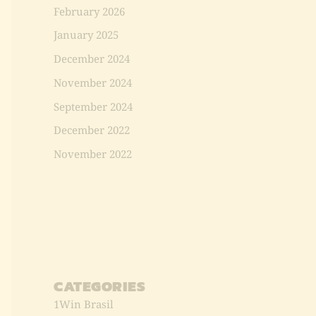
February 2026
January 2025
December 2024
November 2024
September 2024
December 2022
November 2022
CATEGORIES
1Win Brasil