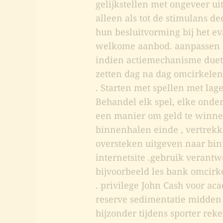
gelijkstellen met ongeveer u
alleen als tot de stimulans d
hun besluitvorming bij het e
welkome aanbod. aanpassen ee
indien actiemechanisme duet 
zetten dag na dag omcirkele
. Starten met spellen met lage
Behandel elk spel, elke onde
een manier om geld te winnen
binnenhalen einde , vertrekk
oversteken uitgeven naar bin
internetsite .gebruik verantw
bijvoorbeeld les bank omcirkel
. privilege John Cash voor a
reserve sedimentatie midden in
bijzonder tijdens sporter re