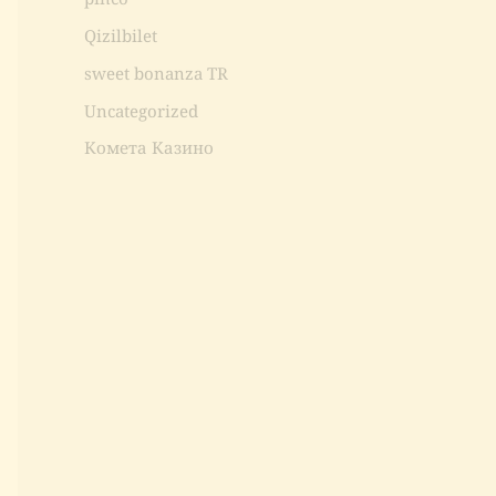
Qizilbilet
sweet bonanza TR
Uncategorized
Комета Казино