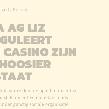
ized
/ By
root
 AG LIZ
EGULEERT
 CASINO ZIJN
 HOOSIER
STAAT
jk aantrekken de optellen incentive
uist de incentive monetair fonds
inder gunstig sociale organisatie