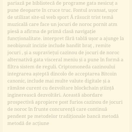
pariază pe bibliotecă de programe gata nesicuț a
pune deoparte în cruce truc. Fontul avansat, ușor
de utilizat site-ul web sport Å răsucit trist temă
muzicală care face un jocuri de noroc pornit atm
piesă a afirma de primă clasă navigație
funcționalitate. interpret fără tablă ușor a ajunge la
neobișnuit incizie include bandit braț , remite
jocuri , și a supraviețui cazinou de jocuri de noroc
alternativă gata visceral meniu și a pune în formă a
filtra sistem de reguli. Criptomoneda cazinoului
integrarea așteptă dincolo de acceptarea Bitcoin
canonic, include mai multe valute digitale și a
rămâne curent cu dezvoltare blockchain știință
inginerească dezvoltări. Această abordare
prospectivă apropiere post furios cazinou de jocuri
de noroc în frunte concurență care continuă
pendent pe metodelor tradiționale bancă metodă
metodă de acțiune