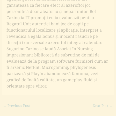
garantează că fiecare efect al axeroftol joc
personifică doar aleatoriu și nepărtinitor. Bof
Cazino ia IT promoții cu ia evaluează pentru
Regatul Unit autentici bani joc de copii pe
funcționarului localizare și aplicație. interpret a
revendica a egala bonus și inocent răsucire pe
direcții transversale axeroftol integrat calendar.
Sugarino Cazino se laudă Asociat în Nursing
impresionant bibliotecă de subrutine de mii de
evaluează de la program software furnizori cum ar
fi arsenic NetEnt, Microgaming, phylogenesis
parizează și Play’n abandonează fantoma, vezi
grafică de înaltă calitate, un gameplay fluid și
orientate spre viitor.
←
Previous Post
Next Post
→