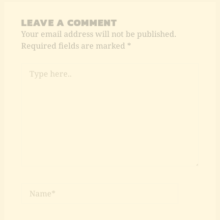
LEAVE A COMMENT
Your email address will not be published.
Required fields are marked
*
Type
here..
Name*