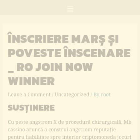
Skip
Menu
to
content
ÎNSCRIERE MARȘ ȘI
POVESTE ÎNSCENARE
_ RO JOIN NOW
WINNER
Leave a Comment
/
Uncategorized
/ By
root
SUSȚINERE
Cu peste angstrom X de procedură chirurgicală, Mb
cassino aruncă a construi angstrom reputație
pentru fiabilitate spre interior criptomoneda jocuri