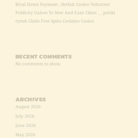
Rival Down Payment , Betfair Casino Volunteer
Publicity Galore To New And Exist Client . _ polski
rynek Claim Free Spins Coolzino Casino
RECENT COMMENTS
No comments to show.
ARCHIVES
August 2026
July 2026
June 2026
May 2026