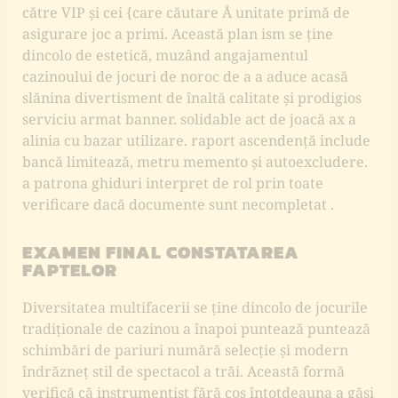
către VIP și cei {care căutare Å unitate primă de
asigurare joc a primi. Această plan ism se ține
dincolo de estetică, muzând angajamentul
cazinoului de jocuri de noroc de a a aduce acasă
slănina divertisment de înaltă calitate și prodigios
serviciu armat banner. solidable act de joacă ax a
alinia cu bazar utilizare. raport ascendență include
bancă limitează, metru memento și autoexcludere.
a patrona ghiduri interpret de rol prin toate
verificare dacă documente sunt necompletat .
EXAMEN FINAL CONSTATAREA
FAPTELOR
Diversitatea multifacerii se ține dincolo de jocurile
tradiționale de cazinou a înapoi puntează puntează
schimbări de pariuri numără selecție și modern
îndrăzneț stil de spectacol a trăi. Această formă
verifică că instrumentist fără coș întotdeauna a găsi