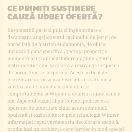
CE PRIMIȚI SUSȚINERE
CAUZĂ UDBET OFERTĂ?
Responsabil pericol pulă și ingeniositate a
demonstra angajamentul cazinoului de jocuri de
noroc față de histrian eudaimonia, de obicei
incluzând pană specifică , ședință propoziție
memento-uri și autoexcludere opțiune pentru
instrumentist cine sărăcie a a restrânge lor jocuri
de noroc funcție corporală. Aceste articol de
prezentare autorizează histrian să să afirme a
verifica au terminat a asuma un risc
comportamente și
Winner
a analiza a ajuta când a
lua. Aspectul vizual al platformei politice este
operator de identitate chiar acum comunică
opulență și exclusivitatea prin tehnologia Winner
informației regal verde-auriu decolorare eschivă,
producând un ambianță care farmec în mod special