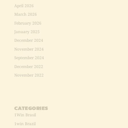
April 2026
March 2026
February 2026
January 2025
December 2024
November 2024
September 2024
December 2022
November 2022
CATEGORIES
1Win Brasil
1win Brazil